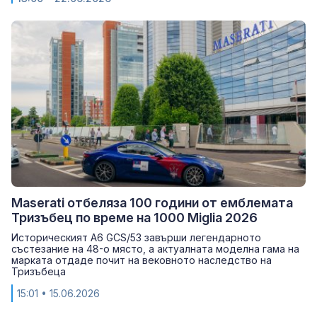
Maserati отбеляза 100 години от емблемата
Тризъбец по време на 1000 Miglia 2026
Историческият A6 GCS/53 завърши легендарното
състезание на 48-о място, а актуалната моделна гама на
марката отдаде почит на вековното наследство на
Тризъбеца
15:01
• 15.06.2026