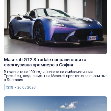
Maserati GT2 Stradale направи своята
ексклузивна премиера в София
В годината на 100-годишнината на емблематичния
Тризъбец, шедьовърът на Maserati пристигна за първи път
в България
13:18
• 20.05.2026