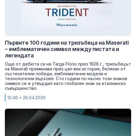
Първите 100 години на тризъбеца на Maserati
– емблематичен символ между пистата и
легендата
Още от дебюта си на Targa Florio през 1926 г., тризъбецът
на Maserati преминава през цял век история, белязан от
състезателни победи, емблематични модели и
технологични върхове. Сто години по-късно този знаков
символ се е утвърдил като глобален знак за италианско
съвършенство.
10:48
• 28.04.2026