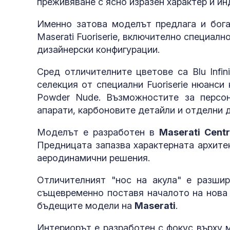
преживяване с ясно изразен характер и и
Именно затова моделът предлага и бога
Maserati Fuoriserie, включително специал
дизайнерски конфигурации.
Сред отличителните цветове са Blu Infini
селекция от специални Fuoriserie нюанси ка
Powder Nude. Възможностите за персо
апарати, карбоновите детайли и отделни 
Моделът е разработен в
Maserati Centr
Предницата запазва характерната архитек
аеродинамични решения.
Отличителният "нос на акула" е разшир
същевременно поставя началото на нова 
бъдещите модели на
Maserati
.
Интериорът е разработен с фокус върху м