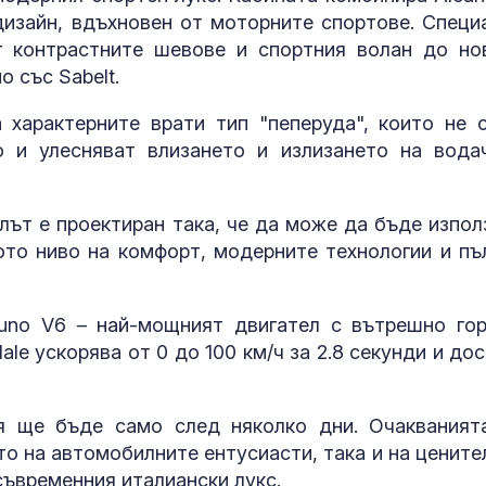
изайн, вдъхновен от моторните спортове. Специ
т контрастните шевове и спортния волан до но
 със Sabelt.
 характерните врати тип "пеперуда", които не 
о и улесняват влизането и излизането на вода
лът е проектиран така, че да може да бъде изпол
ото ниво на комфорт, модерните технологии и пъ
uno V6 – най-мощният двигател с вътрешно гор
ale ускорява от 0 до 100 км/ч за 2.8 секунди и дос
я ще бъде само след няколко дни. Очакваният
о на автомобилните ентусиасти, така и на цените
съвременния италиански лукс.