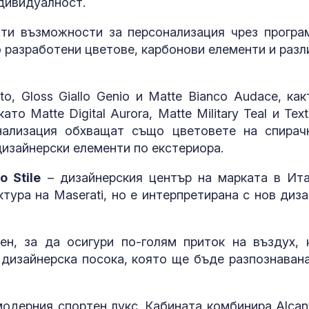
ндивидуалност.
Как войните 
Иран и Украйн
ти възможности за персонализация чрез програ
превърнаха в
но разработени цветове, карбонови елементи и разл
енергиен шок
Меган Маркъл
to, Gloss Giallo Genio и Matte Bianco Audace, как
бански в басе
ЧРД
то Matte Digital Aurora, Matte Military Teal и Tex
нализация обхващат също цветовете на спирач
дизайнерски елементи по екстериора.
o Stile
– дизайнерския център на марката в Ита
тура на Maserati, но е интерпретирана с нов диза
ен, за да осигури по-голям приток на въздух, 
дизайнерска посока, която ще бъде разпознавана
одерния спортен лукс. Кабината комбинира Alcant