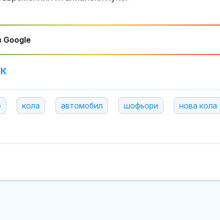
 Google
УК
e
кола
автомобил
шофьори
нова кола