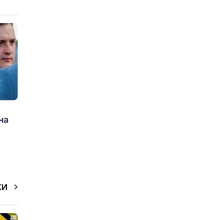
на
КИ