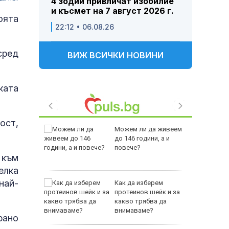
4 зодии привличат изобилие
и късмет на 7 август 2026 г.
оята
22:12 • 06.08.26
сред
ВИЖ ВСИЧКИ НОВИНИ
ката
ост,
 Пратиха
Можем ли да живеем
ката”
до 146 години, а и
 облечен
повече?
 към
ЕО 16+)
елка
най-
Z-10 за
Как да изберем
протеинов шейк и за
какво трябва да
тренират
внимаваме?
рано