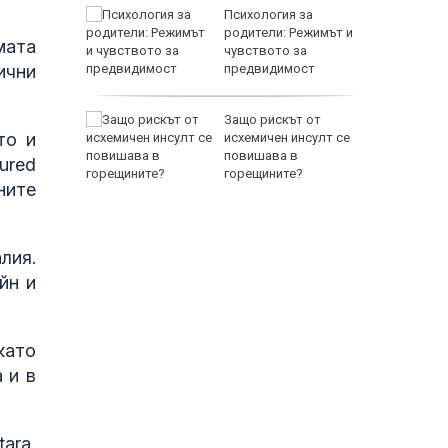
между
Психология за
а се
родители: Режимът и
мата
 един
чувството за
ични
предвидимост
EUR
 по
Защо рискът от
то и
йна за
исхемичен инсулт се
повишава в
tured
горещините?
ните
лия.
йн и
800 EUR
като
 и в
ara,