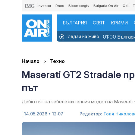
Investor
Dnes
Bloombergtv
Bulgaria On Air
Gol
T
БЪЛГАРИЯ
СВЯТ
КРИМИ
01:00
Гледай на живо
Българи
Начало
Техно
Maserati GT2 Stradale п
път
Дебютът на забележителния модел на Maserati – 
14.05.2026 • 12:07
Редактор:
Толя Николов