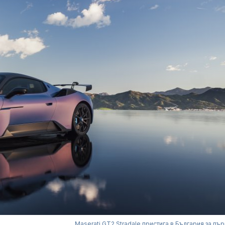
Maserati GT2 Stradale пристига в България за пър