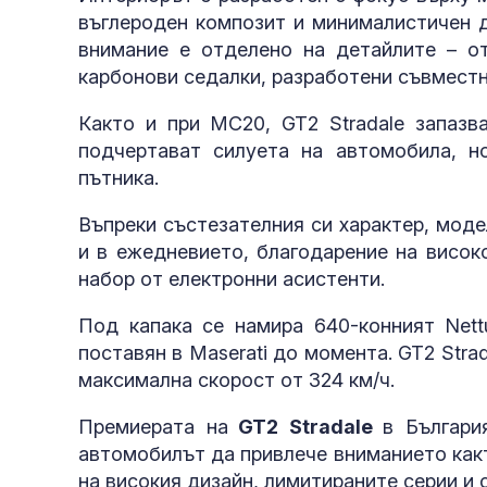
въглероден композит и минималистичен д
внимание е отделено на детайлите – о
карбонови седалки, разработени съвместно
Както и при MC20, GT2 Stradale запазва
подчертават силуета на автомобила, н
пътника.
Въпреки състезателния си характер, моде
и в ежедневието, благодарение на висок
набор от електронни асистенти.
Под капака се намира 640-конният Nett
поставян в Maserati до момента. GT2 Strad
максимална скорост от 324 км/ч.
Премиерата на
GT2 Stradale
в Българи
автомобилът да привлече вниманието какт
на високия дизайн, лимитираните серии и 