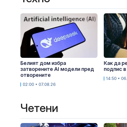
Белият дом избра
Как да р
затворените AI модели пред
подпис в
отворените
14:50 • 06
02:00 • 07.08.26
Четени