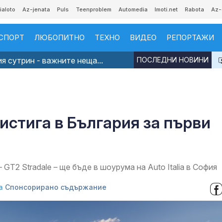
ialoto
Az-jenata
Puls
Teenproblem
Automedia
Imoti.net
Rabota
Az-
СПОРТ
ЛЮБОПИТНО
ТЕХНО
ВИДЕО
РЕПОРТАЖИ
я сутрин - важните неща...
ПОСЛЕДНИ НОВИНИ
ристига в България за първи
GT2 Stradale – ще бъде в шоурума на Auto Italiа в София
а
Спонсорирано съдържание