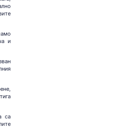
ално
вите
само
ча и
зван
лния
ене,
тига
а са
лите