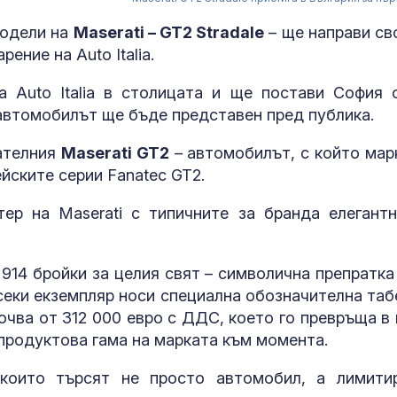
модели на
Maserati – GT2 Stradale
– ще направи св
ение на Auto Italia.
 Auto Italia в столицата и ще постави София 
равтомобилът ще бъде представен пред публика.
ателния
Maserati GT2
– автомобилът, с който мар
йските серии Fanatec GT2.
ер на Maserati с типичните за бранда елегантн
За наказание:
в “месомелач
руски войник
914 бройки за целия свят – символична препратка
в рокля (ВИД
 Всеки екземпляр носи специална обозначителна таб
очва от 312 000 евро с ДДС, което го превръща в 
Китай тества 
опасни мисии:
 продуктова гама на марката към момента.
щурмовите
хеликоптери 
които търсят не просто автомобил, а лимити
полети под радара