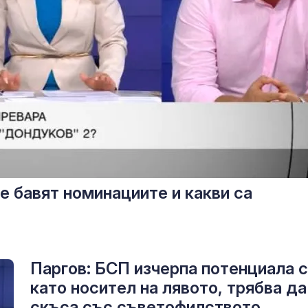
е бавят номинациите и какви са
Паргов: БСП изчерпа потенциала 
като носител на лявото, трябва да
скъса със съветофилството