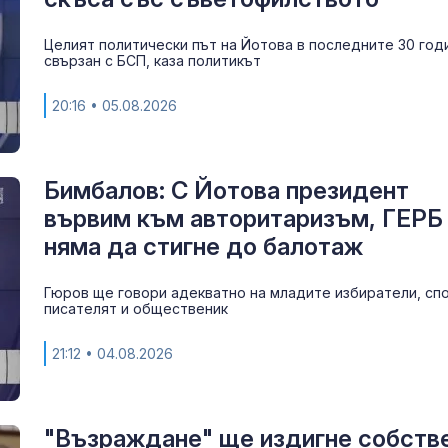
Целият политически път на Йотова в последните 30 год
свързан с БСП, каза политикът
20:16
• 05.08.2026
Бимбалов: С Йотова президент
вървим към авторитаризъм, ГЕРБ
няма да стигне до балотаж
Полски бойци
Гюров ще говори адекватно на младите избиратели, сп
идентифицира
писателят и общественик
украинския ф
21:12
• 04.08.2026
Безмер, US
самолетите и 
скараха Шала
"Възраждане" ще издигне собств
Каракачанов