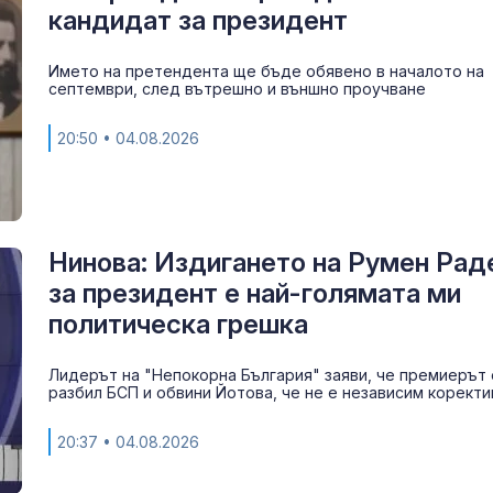
кандидат за президент
До какви кра
Името на претендента ще бъде обявено в началото на
мерки прибяг
септември, след вътрешно и външно проучване
британците, з
справят с
горещините?
20:50
• 04.08.2026
Радев: Бълга
институции не
позволяват
ксенофобия, 
и антисемитизъм
Нинова: Издигането на Румен Рад
за президент е най-голямата ми
политическа грешка
Лидерът на "Непокорна България" заяви, че премиерът 
разбил БСП и обвини Йотова, че не е независим коректи
20:37
• 04.08.2026