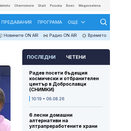
deteto
Chernomore
Start
Posoka
Boec
Megavselena
ПРЕДАВАНИЯ
ПРОГРАМА
ОЩЕ
Новините ON AIR
Радио ON AIR
Времето
ПОСЛЕДНИ
ЧЕТЕНИ
Радев посети бъдещия
космически и отбранителен
център в Доброславци
(СНИМКИ)
10:19 • 06.08.26
6 лесни домашни
алтернативи на
ултрапреработените храни