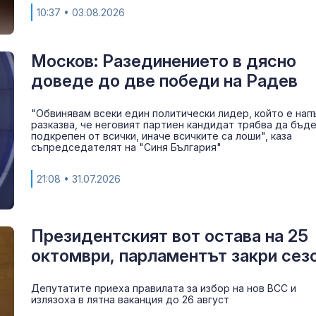
10:37
• 03.08.2026
Москов: Разединението в дясно
доведе до две победи на Радев
"Обвинявам всеки един политически лидер, който е нап
разказва, че неговият партиен кандидат трябва да бъд
подкрепен от всички, иначе всичките са лоши", каза
съпредседателят на "Синя България"
21:08
• 31.07.2026
Президентският вот остава на 25
октомври, парламентът закри сез
Депутатите приеха правилата за избор на нов ВСС и
излязоха в лятна ваканция до 26 август