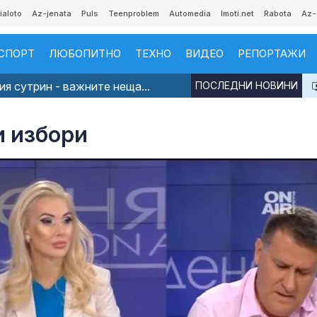
ialoto
Az-jenata
Puls
Teenproblem
Automedia
Imoti.net
Rabota
Az-
СПОРТ
ЛЮБОПИТНО
ТЕХНО
ВИДЕО
РЕПОРТАЖИ
я сутрин - важните неща...
ПОСЛЕДНИ НОВИНИ
и избори