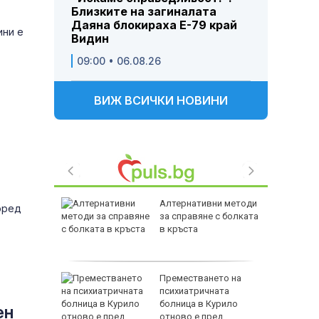
Близките на загиналата
Даяна блокираха Е-79 край
ини е
Видин
09:00 • 06.08.26
ВИЖ ВСИЧКИ НОВИНИ
 са
Алтернативни методи
оред
ни на
за справяне с болката
ронт
в кръста
Преместването на
F-16
психиатричната
манов и
болница в Курило
ен
отново е пред