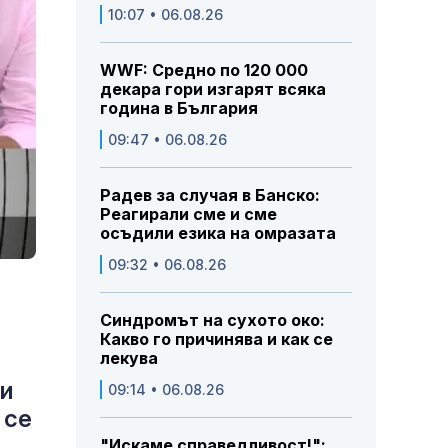
10:07 • 06.08.26
WWF: Средно по 120 000
декара гори изгарят всяка
година в България
09:47 • 06.08.26
Радев за случая в Банско:
Реагирали сме и сме
осъдили езика на омразата
09:32 • 06.08.26
Синдромът на сухото око:
Какво го причинява и как се
лекува
си
09:14 • 06.08.26
 се
"Искаме справедливост!":