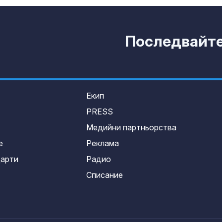
Последвайте 
Екип
PRESS
Медийни партньорства
е
Реклама
дарти
Радио
Списание