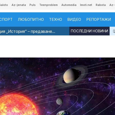
ialoto
Az-jenata
Puls
Teenproblem
Automedia
Imoti.net
Rabota
Az-
СПОРТ
ЛЮБОПИТНО
ТЕХНО
ВИДЕО
РЕПОРТАЖИ
я „История“ – предаване...
ПОСЛЕДНИ НОВИНИ