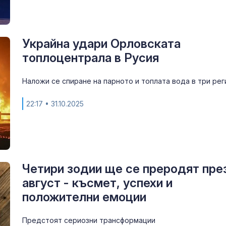
Украйна удари Орловската
топлоцентрала в Русия
Наложи се спиране на парното и топлата вода в три рег
22:17
• 31.10.2025
Четири зодии ще се преродят пре
август - късмет, успехи и
положителни емоции
Предстоят сериозни трансформации