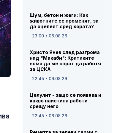
Шум, бетон и жеги: Как
животните се променят, за
да оцелеят сред хората?
23:00 • 06.08.26
Христо Янев след разгрома
над "Макаби": Критиките
няма да ме спрат да работя
за ЦСКА
22:45 • 06.08.26
Целулит - защо се появява и
какво наистина работи
срещу него
ива
22:45 • 06.08.26
Рецепта за зелеви сарми с