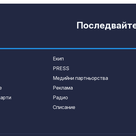
Последвайте 
Екип
PRESS
Медийни партньорства
е
Реклама
дарти
Радио
Списание