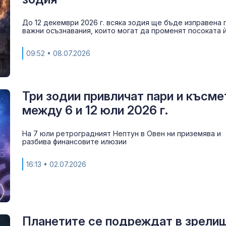
До 12 декември 2026 г. всяка зодия ще бъде изправена
важни осъзнавания, които могат да променят посоката 
09:52
• 08.07.2026
Три зодии привличат пари и късме
между 6 и 12 юли 2026 г.
За наказание:
На 7 юли ретроградният Нептун в Овен ни приземява и
в “месомелач
разбива финансовите илюзии
руски войник
в рокля (ВИД
16:13
• 02.07.2026
Китай тества 
опасни мисии:
щурмовите
хеликоптери 
полети под радара
Планетите се подреждат в зрели