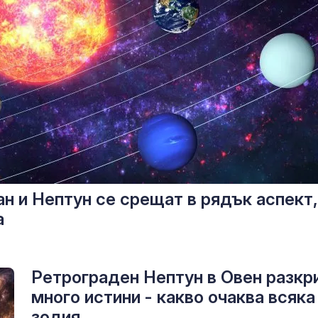
н и Нептун се срещат в рядък аспект,
а
Ретрограден Нептун в Овен разкр
много истини - какво очаква всяка
зодия