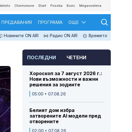
deteto
Chernomore
Start
Posoka
Boec
Megavselena
ПРЕДАВАНИЯ
ПРОГРАМА
ОЩЕ
Новините ON AIR
Радио ON AIR
Времето
ПОСЛЕДНИ
ЧЕТЕНИ
Хороскоп за 7 август 2026 г.:
Нови възможности и важни
решения за зодиите
05:00 • 07.08.26
Белият дом избра
затворените AI модели пред
отворените
02:00 • 07.08.26