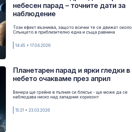
Как войните 
небесен парад – точните дати за
Иран и Украйн
наблюдение
превърнаха в
енергиен шок
Този ефект възниква, защото всички те се движат около
Слънцето в приблизително една и съща равнина
Меган Маркъл
бански в басе
ЧРД
14:45
• 17.04.2026
Планетарен парад и ярки гледки в
небето очакваме през април
Венера ще грейне в пълния си блясък - ще може да се
наблюдава ниско над западния хоризонт
15:21
• 23.03.2026