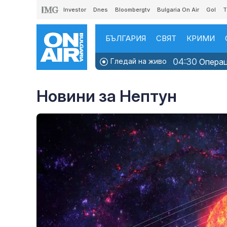
Investor
Dnes
Bloombergtv
Bulgaria On Air
Gol
T
БЪЛГАРИЯ
СВЯТ
КРИМИ
04:30
Гледай на живо
Операци
Новини за Нептун