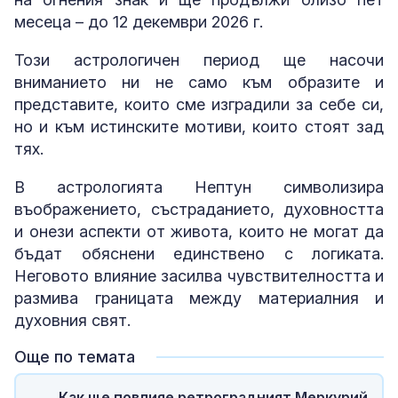
месеца – до 12 декември 2026 г.
Този астрологичен период ще насочи
вниманието ни не само към образите и
представите, които сме изградили за себе си,
но и към истинските мотиви, които стоят зад
тях.
В астрологията Нептун символизира
въображението, състраданието, духовността
и онези аспекти от живота, които не могат да
бъдат обяснени единствено с логиката.
Неговото влияние засилва чувствителността и
размива границата между материалния и
духовния свят.
Още по темата
Как ще повлияе ретроградният Меркурий