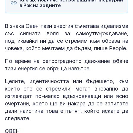
в Рак на зодиите
В знака Овен тази енергия съчетава идеализма
със силната воля за самоутвърждаване,
подтиквайки ни да се стремим към образа на
човека, който мечтаем да бъдем, пише People.
По време на ретроградното движение обаче
тази енергия се обръща навътре.
Целите, идентичността или бъдещето, към
които сте се стремили, могат внезапно да
изглеждат по-малко вдъхновяващи или ясно
очертани, което ще ви накара да се запитате
дали наистина това е пътят, който искате да
следвате.
ОВЕН