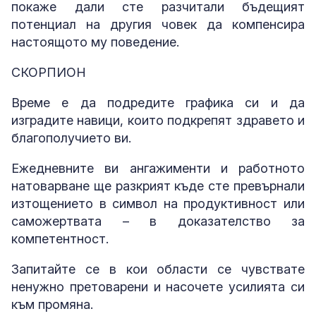
покаже дали сте разчитали бъдещият
потенциал на другия човек да компенсира
настоящото му поведение.
СКОРПИОН
Време е да подредите графика си и да
изградите навици, които подкрепят здравето и
благополучието ви.
Ежедневните ви ангажименти и работното
натоварване ще разкрият къде сте превърнали
изтощението в символ на продуктивност или
саможертвата – в доказателство за
компетентност.
Запитайте се в кои области се чувствате
ненужно претоварени и насочете усилията си
към промяна.