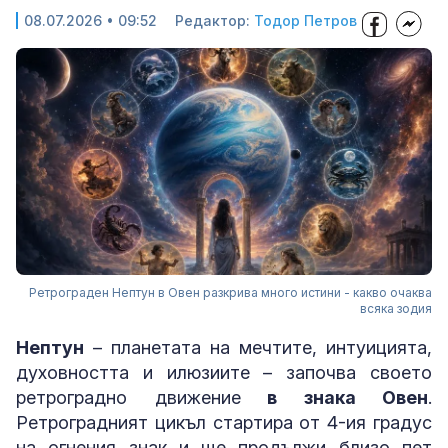
08.07.2026 • 09:52
Редактор:
Тодор Петров
Ретрограден Нептун в Овен разкрива много истини - какво очаква
всяка зодия
Нептун
– планетата на мечтите, интуицията,
духовността и илюзиите – започва своето
ретроградно движение
в знака Овен
.
Ретроградният цикъл стартира от 4-ия градус
на огнения знак и ще продължи близо пет