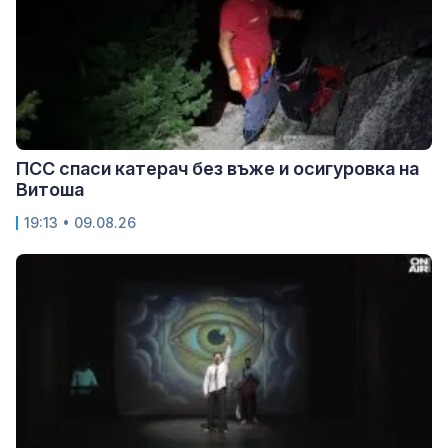
ПСС спаси катерач без въже и осигуровка на
Витоша
19:13 • 09.08.26