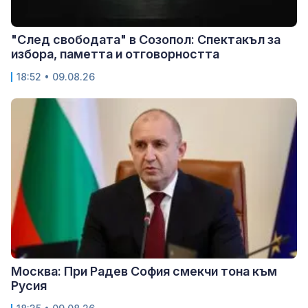
"След свободата" в Созопол: Спектакъл за
избора, паметта и отговорността
18:52 • 09.08.26
Москва: При Радев София смекчи тона към
Русия