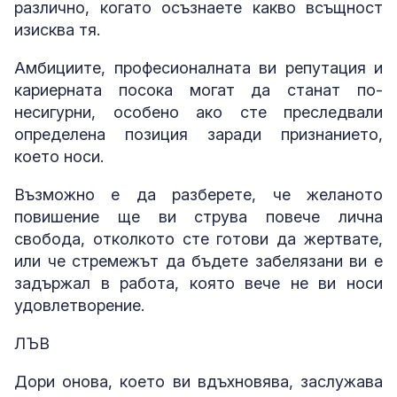
различно, когато осъзнаете какво всъщност
изисква тя.
Амбициите, професионалната ви репутация и
кариерната посока могат да станат по-
несигурни, особено ако сте преследвали
определена позиция заради признанието,
което носи.
Възможно е да разберете, че желаното
повишение ще ви струва повече лична
свобода, отколкото сте готови да жертвате,
или че стремежът да бъдете забелязани ви е
задържал в работа, която вече не ви носи
удовлетворение.
ЛЪВ
Дори онова, което ви вдъхновява, заслужава