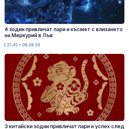
4 зодии привличат пари и късмет с влизането
на Меркурий в Лъв
21:45 • 08.08.26
3 китайски зодии привличат пари и успех след