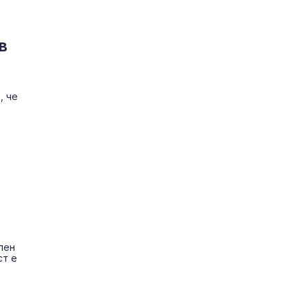
в
, че
лен
ст е