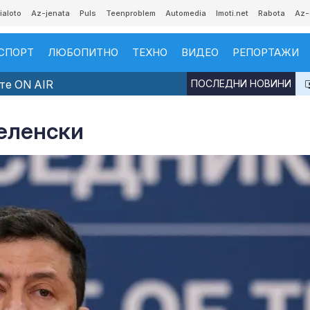
ialoto
Az-jenata
Puls
Teenproblem
Automedia
Imoti.net
Rabota
Az-
СПОРТ
ЛЮБОПИТНО
ТЕХНО
ВИДЕО
РЕПОРТАЖИ
те ON AIR
ПОСЛЕДНИ НОВИНИ
еленски