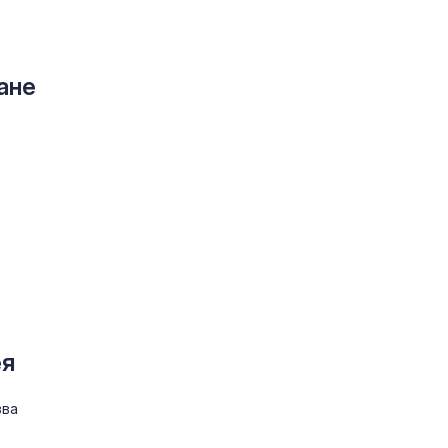
ане
ея
зва