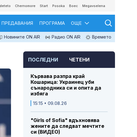
deteto
Chernomore
Start
Posoka
Boec
Megavselena
ПРЕДАВАНИЯ
ПРОГРАМА
ОЩЕ
Новините ON AIR
Радио ON AIR
Времето
ПОСЛЕДНИ
ЧЕТЕНИ
Кървава разпра край
Кошарица: Украинец уби
сънародника си и опита да
избяга
15:15 • 09.08.26
"Girls of Sofia" вдъхновява
жените да следват мечтите
си (ВИДЕО)