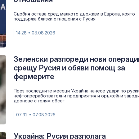
Сърбия остава сред малкото държави в Европа, която
поддържа близки отношения с Русия
14:28
• 08.08.2026
Зеленски разпореди нови операци
срещу Русия и обяви помощ за
фермерите
През последните месеци Украйна нанесе удари по руск
Знаем всички
нефтопреработвателни предприятия и оръжейни заводи
места: Зелен
дронове с голям обсег
загатва за но
руската логи
07:32
• 07.08.2026
Задържаха ук
за убийствот
Украйна: Русия разполага
Слънчев бряг