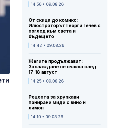
14:56 • 09.08.26
От скица до комикс:
Илюстраторът Георги Гечев с
поглед към света и
бъдещето
14:42 • 09.08.26
Жегите продължават:
Захлаждане се очаква след
17-18 август
ети
14:25 • 09.08.26
Рецепта за хрупкави
панирани миди с вино и
лимон
14:10 • 09.08.26
е