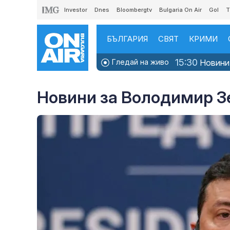
Investor
Dnes
Bloombergtv
Bulgaria On Air
Gol
T
БЪЛГАРИЯ
СВЯТ
КРИМИ
15:30
Гледай на живо
Новини
Новини за Володимир З