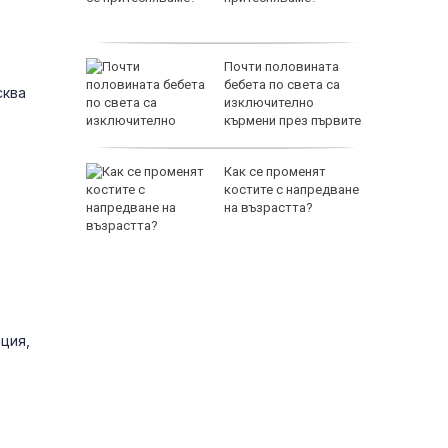
Почти половината
Торонто
бебета по света са
сква
изключително
кърмени през първите
шест месеца
ри
Как се променят
я път
костите с напредване
на възрастта?
ция,
65500 E