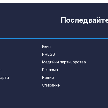
Последвайте 
Екип
PRESS
Медийни партньорства
е
Реклама
дарти
Радио
Списание