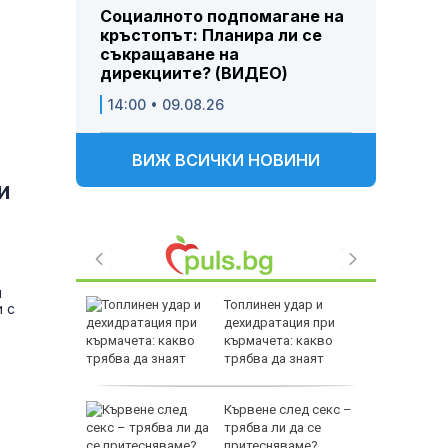
Социалното подпомагане на
кръстопът: Планира ли се
съкращаване на
дирекциите? (ВИДЕО)
14:00 • 09.08.26
ВИЖ ВСИЧКИ НОВИНИ
и
и
 им слаби
Топлинен удар и
 с
ски
дехидратация при
в удар по
кърмачета: какво
стика
трябва да знаят
родителите
раинец
Кървене след секс –
о край
трябва ли да се
притесняваме?