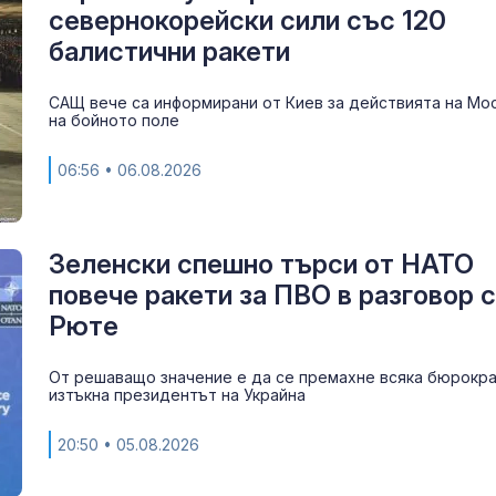
севернокорейски сили със 120
балистични ракети
Рускиня спря
Сабаленка в 
САЩ вече са информирани от Киев за действията на Мо
на бойното поле
06:56
• 06.08.2026
Пожар затво
Подбалкански
край Сливен
Зеленски спешно търси от НАТО
повече ракети за ПВО в разговор с
Рюте
От решаващо значение е да се премахне всяка бюрокра
изтъкна президентът на Украйна
20:50
• 05.08.2026