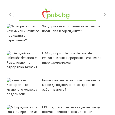
Защо рискът от исхемичен инсулт се
повишава в горещините?
FDA одобри Еnlicitide decanoate:
Революционна перорална терапия за
висок холестерол
Болест на Бехтерев – как храненето
може да подпомогне контрола на
заболяването?
МЗ предлага три главни дирекции да
поемат дейностите на 28-те РЗИ