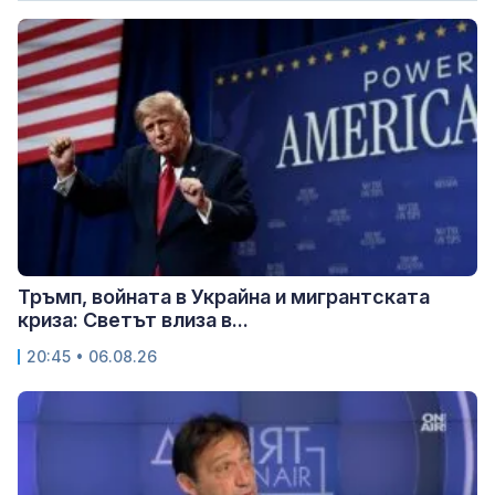
Тръмп, войната в Украйна и мигрантската
криза: Светът влиза в...
20:45 • 06.08.26