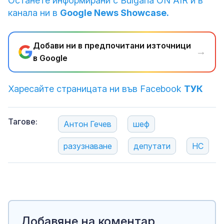
Останете информирани с Bulgaria ON AIR и в
канала ни в
Google News Showcase.
Добави ни в предпочитани източници
→
в Google
Харесайте страницата ни във Facebook
ТУК
Тагове:
Антон Гечев
шеф
разузнаване
депутати
НС
Добавяне на коментар