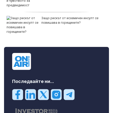
Защо рискът от исхемичен инсулт се
повишава в горещините?
Последвайте ни...