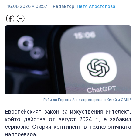
16.06.2026 • 08:57
Редактор:
Петя Апостолова
Губи ли Европа AI надпреварата с Китай и САЩ?
Европейският закон за изкуствения интелект,
който действа от август 2024 г., е забавил
сериозно Стария континент в технологичната
надпревара.