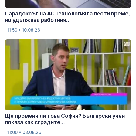
Парадоксът на AI: Технологията пести време,
но удължава работния...
11:50 • 10.08.26
Ще промени ли това София? Български учен
показа как сградите...
11:00 • 08.08.26