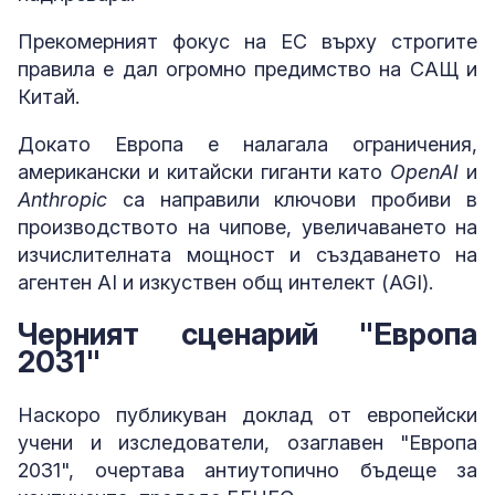
Прекомерният фокус на ЕС върху строгите
правила е дал огромно предимство на САЩ и
Китай.
Докато Европа е налагала ограничения,
американски и китайски гиганти като
OpenAI
и
Anthropic
са направили ключови пробиви в
производството на чипове, увеличаването на
изчислителната мощност и създаването на
агентен AI и изкуствен общ интелект (AGI).
Черният сценарий "Европа
2031"
Наскоро публикуван доклад от европейски
учени и изследователи, озаглавен "Европа
2031", очертава антиутопично бъдеще за