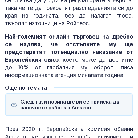
се опитва да угоди на регулаторите в Европа,
така че те да прекратят разследванията си до
края на годината, без да налагат глоба,
твърдят източници на Ройтерс.
Най-големият онлайн търговец на дребно
се надява, че отстъпките му ще
предотвратят потенциално наказание от
Европейския съюз
, което може да достигне
до 10% от глобалния му оборот, писа
информационната агенция миналата година.
Още по темата
След тази новина ще ви се прииска да
започнете работа в Amazon
През 2020 г. Европейската комисия обвини
Amazon, че използва мащаба, влиянието и