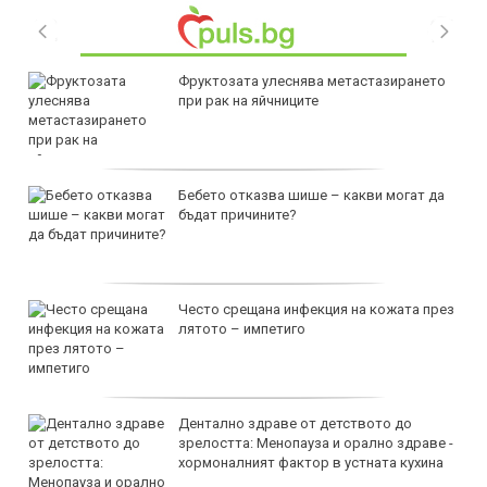
Фруктозата улеснява метастазирането
при рак на яйчниците
Бебето отказва шише – какви могат да
бъдат причините?
Често срещана инфекция на кожата през
лятото – импетиго
Дентално здраве от детството до
зрелостта: Менопауза и орално здраве -
хормоналният фактор в устната кухина