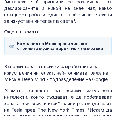
"истинските й принципи се различават от
декларираните и никой не знае над какво
всъщност работи един от най-силните екипи
за изкуствен интелект в света".
Още по темата
Компания на Мъск прави чип, ще
стриймва музика директно към мозъка
Въпреки това, от всички разработчици на
изкуствения интелект, най-голямата грижа на
Мъск е Deep Mind - подразделение на Google.
"Самата същност на всички изкуствени
интелекти, които създават, е да побеждават
хората във всички игри", заяви ръководителят
на Tesla пред The New York Times. "Искам да