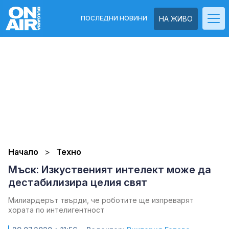
ПОСЛЕДНИ НОВИНИ
НА ЖИВО
Начало
Техно
Мъск: Изкуственият интелект може да
дестабилизира целия свят
Милиардерът твърди, че роботите ще изпреварят
хората по интелигентност