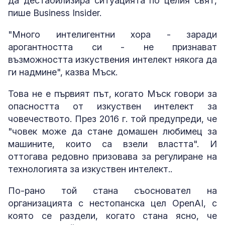
да дестабилизира ситуацията по целия свят,
пише Business Insider.
"Много интелигентни хора - заради
арогантността си - не признават
възможността изкуствения интелект някога да
ги надмине", казва Мъск.
Това не е първият път, когато Мъск говори за
опасността от изкуствен интелект за
човечеството. През 2016 г. той предупреди, че
"човек може да стане домашен любимец за
машините, които са взели властта". И
оттогава редовно призовава за регулиране на
технологията за изкуствен интелект..
По-рано той стана съосновател на
организацията с нестопанска цел OpenAI, с
която се раздели, когато стана ясно, че