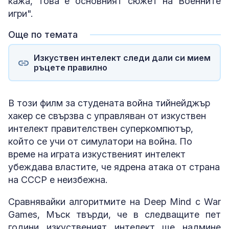
кажа, това е основният сюжет на Военните
игри".
Още по темата
Изкуствен интелект следи дали си мием
ръцете правилно
В този филм за студената война тийнейджър
хакер се свързва с управляван от изкуствен
интелект правителствен суперкомпютър,
който се учи от симулатори на война. По
време на играта изкуственият интелект
убеждава властите, че ядрена атака от страна
на СССР е неизбежна.
Сравнявайки алгоритмите на Deep Mind с War
Games, Мъск твърди, че в следващите пет
години изкуственият интелект ще надмине