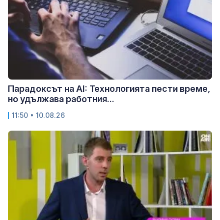
Парадоксът на AI: Технологията пести време,
но удължава работния...
11:50 • 10.08.26