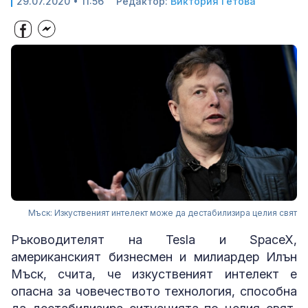
29.07.2020 • 11:56
Редактор:
Виктория Гетова
Мъск: Изкуственият интелект може да дестабилизира целия свят
Ръководителят на Tesla и SpaceX,
американският бизнесмен и милиардер Илън
Мъск, счита, че изкуственият интелект е
опасна за човечеството технология, способна