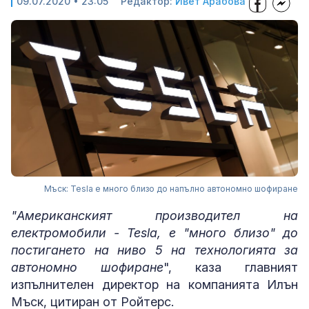
09.07.2020 • 23:05
Редактор:
Ивет Арабова
Мъск: Tesla е много близо до напълно автономно шофиране
"Американският производител на
електромобили - Tesla, е "много близо" до
постигането на ниво 5 на технологията за
автономно шофиране
", каза главният
изпълнителен директор на компанията Илън
Мъск, цитиран от Ройтерс.