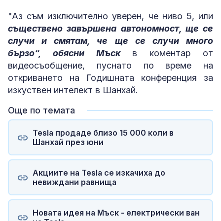
"Аз съм изключително уверен, че ниво 5, или
съществено завършена автономност, ще се
случи и смятам, че ще се случи много
бързо“, обясни Мъск
в коментар от
видеосъобщение, пуснато по време на
откриването на Годишната конференция за
изкуствен интелект в Шанхай.
Още по темата
Tesla продаде близо 15 000 коли в
Шанхай през юни
Aкциите на Tesla се изкачиха до
невиждани равнища
Новата идея на Mъск - електрически ван