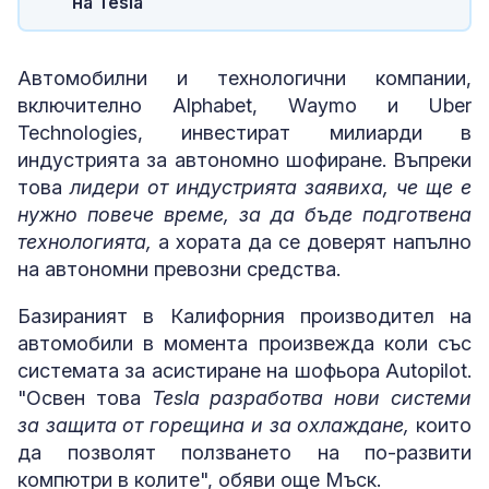
на Tesla
Автомобилни и технологични компании,
включително Alphabet, Waymo и Uber
Technologies, инвестират милиарди в
индустрията за автономно шофиране. Въпреки
това
лидери от индустрията заявиха, че ще е
нужно повече време, за да бъде подготвена
технологията,
а хората да се доверят напълно
на автономни превозни средства.
Базираният в Калифорния производител на
автомобили в момента произвежда коли със
системата за асистиране на шофьора Autopilot.
"Освен това
Tesla разработва нови системи
за защита от горещина и за охлаждане,
които
да позволят ползването на по-развити
компютри в колите", обяви още Мъск.