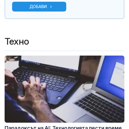
ДОБАВИ
Техно
Парадоксът на AI: Технологията пести време,