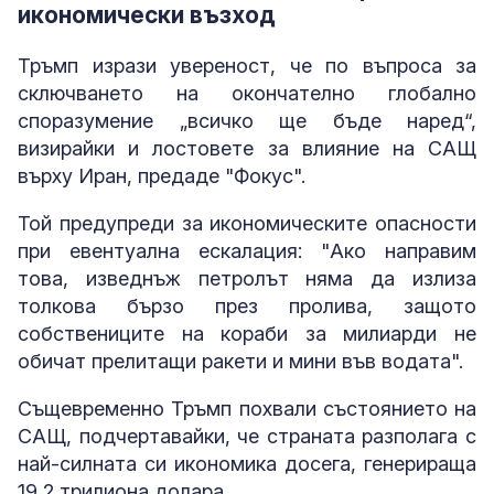
икономически възход
Тръмп изрази увереност, че по въпроса за
сключването на окончателно глобално
споразумение „всичко ще бъде наред“,
визирайки и лостовете за влияние на САЩ
върху Иран, предаде "Фокус".
Той предупреди за икономическите опасности
при евентуална ескалация: "Ако направим
това, изведнъж петролът няма да излиза
толкова бързо през пролива, защото
собствениците на кораби за милиарди не
обичат прелитащи ракети и мини във водата".
Същевременно Тръмп похвали състоянието на
САЩ, подчертавайки, че страната разполага с
най-силната си икономика досега, генерираща
19,2 трилиона долара.