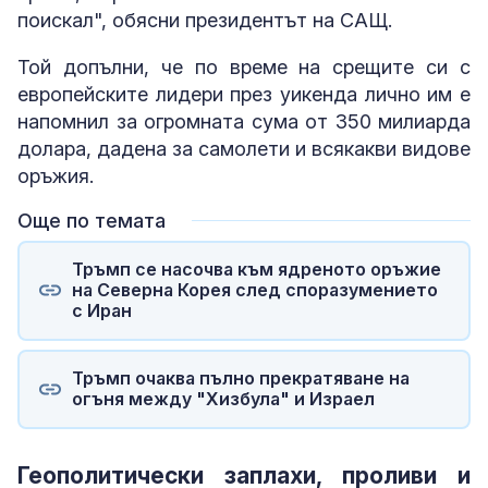
поискал", обясни президентът на САЩ.
Той допълни, че по време на срещите си с
европейските лидери през уикенда лично им е
напомнил за огромната сума от 350 милиарда
долара, дадена за самолети и всякакви видове
оръжия.
Още по темата
Тръмп се насочва към ядреното оръжие
на Северна Корея след споразумението
с Иран
Тръмп очаква пълно прекратяване на
огъня между "Хизбула" и Израел
Геополитически заплахи, проливи и