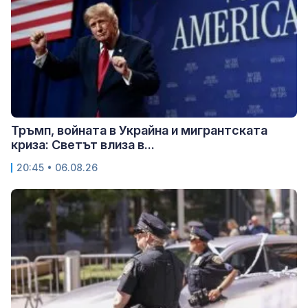
Тръмп, войната в Украйна и мигрантската
криза: Светът влиза в...
20:45 • 06.08.26