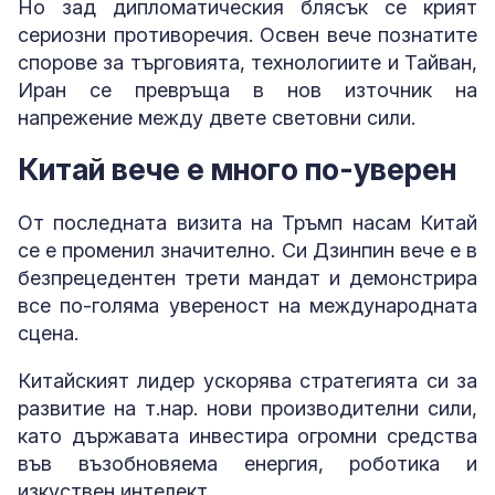
Но зад дипломатическия блясък се крият
сериозни противоречия. Освен вече познатите
спорове за търговията, технологиите и Тайван,
Иран се превръща в нов източник на
напрежение между двете световни сили.
Китай вече е много по-уверен
От последната визита на Тръмп насам Китай
се е променил значително. Си Дзинпин вече е в
безпрецедентен трети мандат и демонстрира
все по-голяма увереност на международната
сцена.
Китайският лидер ускорява стратегията си за
развитие на т.нар. нови производителни сили,
като държавата инвестира огромни средства
във възобновяема енергия, роботика и
изкуствен интелект.