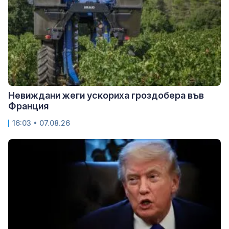
Невиждани жеги ускориха гроздобера във
Франция
16:03 • 07.08.26