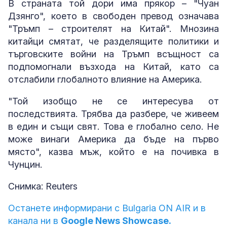
В страната той дори има прякор – "Чуан
Дзянго", което в свободен превод означава
"Тръмп – строителят на Китай". Мнозина
китайци смятат, че разделящите политики и
търговските войни на Тръмп всъщност са
подпомогнали възхода на Китай, като са
отслабили глобалното влияние на Америка.
"Той изобщо не се интересува от
последствията. Трябва да разбере, че живеем
в един и същи свят. Това е глобално село. Не
може винаги Америка да бъде на първо
място", казва мъж, който е на почивка в
Чунцин.
Снимка: Reuters
Останете информирани с Bulgaria ON AIR и в
канала ни в
Google News Showcase.