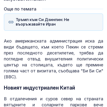
Още по темата
Тръмп към Си Дзинпин: Не
въоръжавайте Иран
Ако американската администрация иска да
види бъдещето, към което Пекин се стреми
през последното десетилетие, трябва да
погледне отвъд внушителния политически
център на столицата, където ще премине
голяма част от визитата, съобщава "Би Би Си"
(BBC).
Новият индустриален Китай
В отдалечения и суров север на страната
вятърните и соларните паркове вече