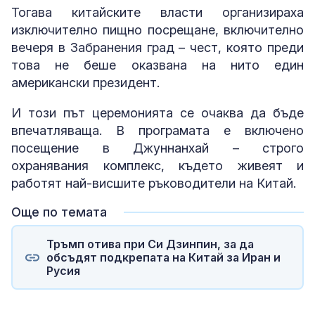
Тогава китайските власти организираха
изключително пищно посрещане, включително
вечеря в Забранения град – чест, която преди
това не беше оказвана на нито един
американски президент.
И този път церемонията се очаква да бъде
впечатляваща. В програмата е включено
посещение в Джуннанхай – строго
охранявания комплекс, където живеят и
работят най-висшите ръководители на Китай.
Още по темата
Тръмп отива при Си Дзинпин, за да
обсъдят подкрепата на Китай за Иран и
Русия