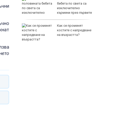
генда в
бебета по света са
ъчни
изключително
кърмени през първите
шест месеца
ъчно
, ще
Как се променят
кнат
планините
костите с напредване
на възрастта?
лзва
нето