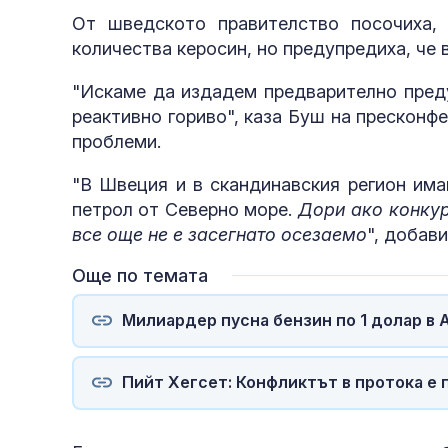
От шведското правителство посочиха,
количества керосин, но предупредиха, че
"Искаме да издадем предварително пред
реактивно гориво", каза Буш на пресконфе
проблеми.
"В Швеция и в скандинавския регион има
петрол от Северно море.
Дори ако конкур
все още не е засегнато осезаемо
", добави
Още по темата
Милиардер пусна бензин по 1 долар в 
Пийт Хегсет: Конфликтът в протока е 