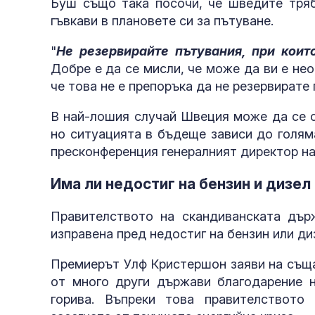
Буш също така посочи, че шведите тряб
гъвкави в плановете си за пътуване.
"
Не резервирайте пътувания, при коит
Добре е да се мисли, че може да ви е не
че това не е препоръка да не резервирате 
В най-лошия случай Швеция може да се с
но ситуацията в бъдеще зависи до голяма
пресконференция генералният директор на
Има ли недостиг на бензин и дизел
Правителството на скандиванската дър
изправена пред недостиг на бензин или ди
Премиерът Улф Кристершон заяви на съща
от много други държави благодарение н
горива. Въпреки това правителството