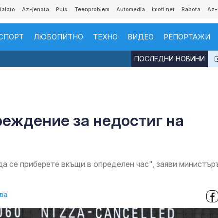
ialoto
Az-jenata
Puls
Teenproblem
Automedia
Imoti.net
Rabota
Az-
СПОРТ
ЛЮБОПИТНО
ТЕХНО
ВИДЕО
РЕПОРТАЖИ
ПОСЛЕДНИ НОВИНИ
еждение за недостиг на
да се приберете вкъщи в определен час", заяви министър
ва