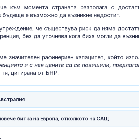
треньорът ле
 че към момента страната разполага с достат
НБА
 в бъдеще е възможно да възникне недостиг.
упреждение, че съществува риск да няма достат
Горещо и днес
ренция, без да уточнява кога биха могли да възни
вали само в 
ме значителен рафинериен капацитет, който изпо
енцията и с нея цените са се повишили, предлага
 тя, цитирана от БНР.
Австралия
повече битка на Европа, отколкото на САЩ