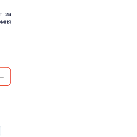
т за
омня
→