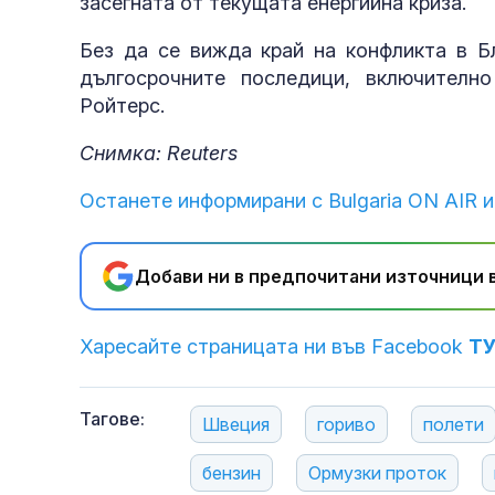
засегната от текущата енергийна криза.
Без да се вижда край на конфликта в Бл
дългосрочните последици, включителн
Ройтерс.
Снимка: Reuters
Останете информирани с Bulgaria ON AIR и
Добави ни в предпочитани източници в
Харесайте страницата ни във Facebook
Т
Тагове:
Швеция
гориво
полети
бензин
Ормузки проток