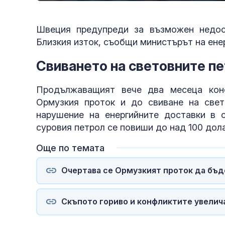
Швеция предупреди за възможен недос
Близкия изток, съобщи министърът на енер
Свиването на световните п
Продължаващият вече два месеца кон
Ормузкия проток и до свиване на свет
нарушение на енергийните доставки в 
суровия петрол се повиши до над 100 дола
Още по темата
Очертава се Ормузкият проток да бъд
Скъпото гориво и конфликтите увелич