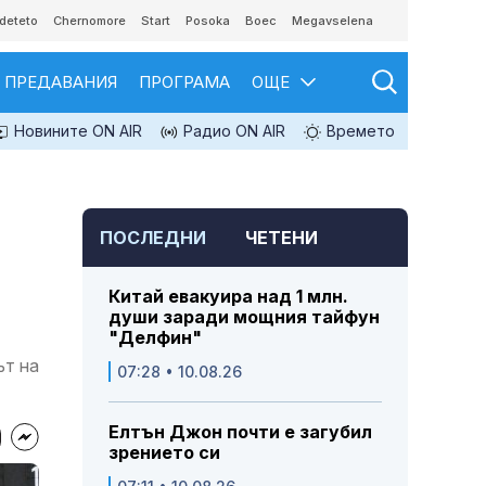
deteto
Chernomore
Start
Posoka
Boec
Megavselena
ПРЕДАВАНИЯ
ПРОГРАМА
ОЩЕ
Новините ON AIR
Радио ON AIR
Времето
ПОСЛЕДНИ
ЧЕТЕНИ
Китай евакуира над 1 млн.
души заради мощния тайфун
"Делфин"
ът на
07:28 • 10.08.26
Елтън Джон почти е загубил
зрението си