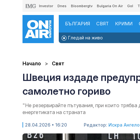
Investor
Dnes
Bloombergtv
Bulgaria On Air
Gol
T
БЪЛГАРИЯ
СВЯТ
КРИМИ
Гледай на живо
Начало
Свят
Швеция издаде предупр
самолетно гориво
"Не резервирайте пътувания, при които трябва 
енергетиката на страната
28.04.2026 • 16:20
Редактор:
Искра Ангело