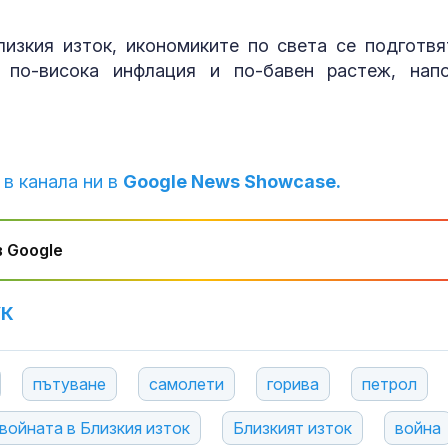
изкия изток, икономиките по света се подготвя
о по-висока инфлация и по-бавен растеж, нап
 в канала ни в
Google News Showcase.
 Google
УК
пътуване
самолети
горива
петрол
войната в Близкия изток
Близкият изток
война