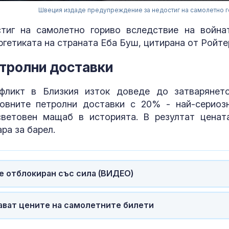
Швеция издаде предупреждение за недостиг на самолетно 
тиг на самолетно гориво вследствие на война
гетиката на страната Еба Буш, цитирана от Ройте
етролни доставки
фликт в Близкия изток доведе до затварянет
овните петролни доставки с 20% - най-сериоз
световен мащаб в историята. В резултат ценат
Виктория Анг
ра за барел.
стана светов
шампионка на
скок
е отблокиран със сила (ВИДЕО)
Милионерите 
намаляват, н
им се увелич
ават цените на самолетните билети
Почина Дон Н