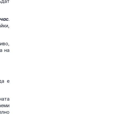
ъдат
 час
.
йки,
иво,
а на
да е
ната
аеми
елно