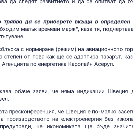
ва да следят развитието и да се опитват да б
о трябва да се приберете вкъщи в определен
обходим малък времеви марж", каза тя, подчертава
пътуване.
блъска с нормиране (режим) на авиационното гор
 степен от това как ще се адаптира пазарът, каз
 Агенцията по енергетика Каролайн Асеруп.
жава обаче заяви, че няма индикации Швеция 
зел.
та пресконференция, че Швеция е по-малко засег
а производството на електроенергия без изкоп
 предупреди, че икономиката ще бъде значит