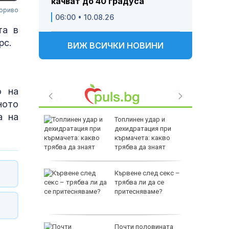
качват до 40 градуса
гориво
06:00 • 10.08.26
та в
рс.
ВИЖ ВСИЧКИ НОВИНИ
о на
ното
а на
елова
Топлинен удар и
на
дехидратация при
 троен
кърмачета: какво
трябва да знаят
родителите
у нас
Кървене след секс –
о парите
трябва ли да се
ават
притесняваме?
елсън,
Почти половината