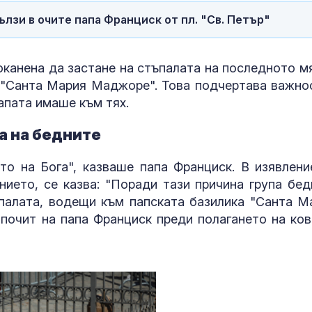
лзи в очите папа Франциск от пл. "Св. Петър"
оканена да застане на стъпалата на последното м
а "Санта Мария Маджоре". Това подчертава важно
апата имаше към тях.
а на бедните
о на Бога", казваше папа Франциск. В изявлени
нието, се казва: "Поради тази причина група бед
палата, водещи към папската базилика "Санта М
почит на папа Франциск преди полагането на ков