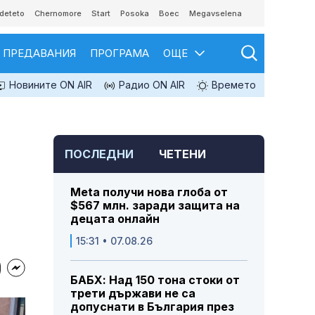
deteto
Chernomore
Start
Posoka
Boec
Megavselena
ПРЕДАВАНИЯ
ПРОГРАМА
ОЩЕ
Новините ON AIR
Радио ON AIR
Времето
ПОСЛЕДНИ
ЧЕТЕНИ
Meta получи нова глоба от
$567 млн. заради защита на
децата онлайн
15:31 • 07.08.26
БАБХ: Над 150 тона стоки от
трети държави не са
допуснати в България през