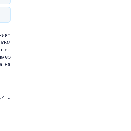
кият
 към
т на
имер
а на
оито