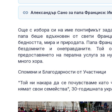
Александър Сано за папа Франциск: Им
Още с избора си на име понтификът зада
папа беше вдъхновен от свети Франц
бедността, мира и природата. Папа Фран
бездомните и онеправданите. Той ор
предоставянето на перална услуга за н
много хора.
Спомени и Благодарности от Участници
"Той ни накара да се почувстваме като 
нямат свои семейства", 30-годишната ук