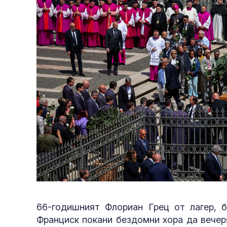
66-годишният Флориан Грец от лагер, б
Франциск покани бездомни хора да вечер