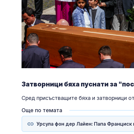
Затворници бяха пуснати за "по
Сред присъстващите бяха и затворници от
Още по темата
Урсула фон дер Лайен: Папа Франциск 