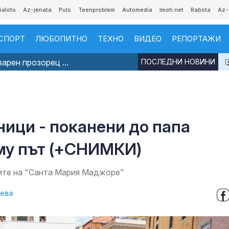
ialoto
Az-jenata
Puls
Teenproblem
Automedia
Imoti.net
Rabota
Az-
СПОРТ
ЛЮБОПИТНО
ТЕХНО
ВИДЕО
РЕПОРТАЖИ
арен прозорец ...
ПОСЛЕДНИ НОВИНИ
ници - поканени до папа
му път (+СНИМКИ)
ите на "Санта Мария Маджоре"
нева