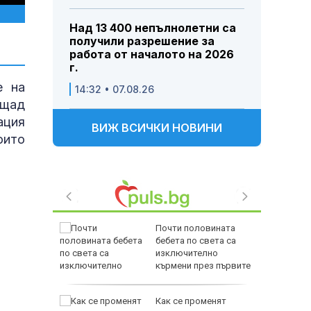
Над 13 400 непълнолетни са
получили разрешение за
работа от началото на 2026
г.
е на
14:32 • 07.08.26
ощад
ация
ВИЖ ВСИЧКИ НОВИНИ
оито
дкрепата
Почти половината
льо Пен
бебета по света са
във
изключително
кърмени през първите
шест месеца
ще на
Как се променят