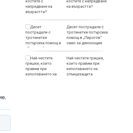
ума по
костите с напредване
на възрастта?
 Лепенки
Десет пострадали с
ти и
тротинетки потърсиха
помощ в „Пирогов“
стове"
само за денонощие
елна
Най-честите грешки,
които правим при
 разгара
използването на
слънцезащита
ие.