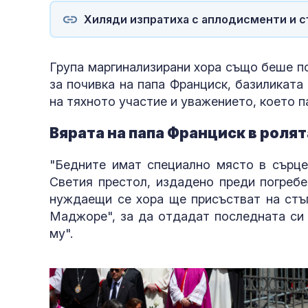
Хиляди изпратиха с аплодисменти и съ
Група маргинализирани хора също беше п
за почивка на папа Франциск, базиликат
на тяхното участие и уважението, което п
Вярата на папа Франциск в ролят
"Бедните имат специално място в сърцет
Светия престол, издадено преди погребе
нуждаещи се хора ще присъстват на стъ
Маджоре", за да отдадат последната си 
му".