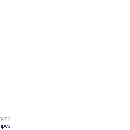
папа
през