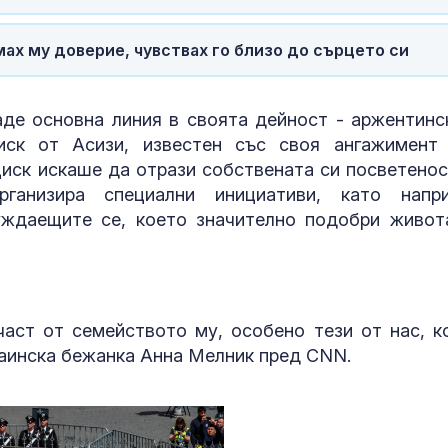
ах му доверие, чувствах го близо до сърцето си
де основна линия в своята дейност - аржентинс
иск от Асизи, известен със своя ангажимент
циск искаше да отрази собствената си посветенос
ганизира специални инициативи, като напр
уждаещите се, което значително подобри живот
част от семейството му, особено тези от нас, к
раинска бежанка Анна Мелник пред CNN.