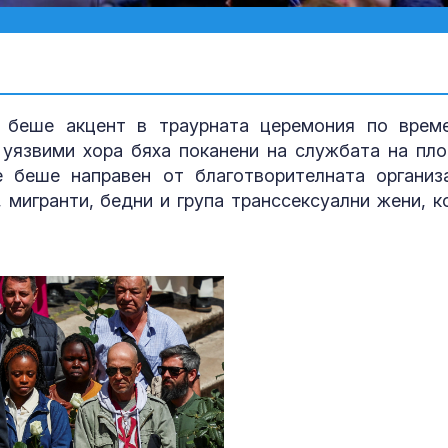
, беше акцент в траурната церемония по врем
 уязвими хора бяха поканени на службата на пл
е беше направен от благотворителната организ
 мигранти, бедни и група транссексуални жени, к
Мъск даде по
си на Марин 
за изборите 
Франция
Откриха огни