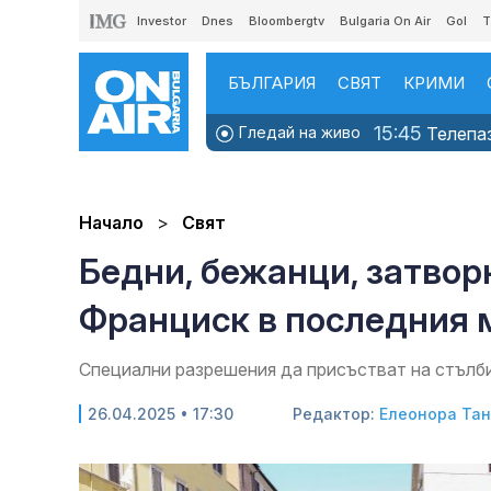
Investor
Dnes
Bloombergtv
Bulgaria On Air
Gol
T
БЪЛГАРИЯ
СВЯТ
КРИМИ
15:45
Гледай на живо
Телепаз
Начало
Свят
Бедни, бежанци, затвор
Франциск в последния 
Специални разрешения да присъстват на стълб
26.04.2025 • 17:30
Редактор:
Елеонора Та