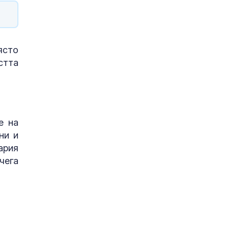
ясто
стта
е на
ни и
ария
чега