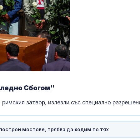
Африканска ч
свинете във
Варненско
Сигналите ви:
срещу мигран
проблеми на
"Златните мо
Рядка спасит
операция в
Антарктида в
на зимата
следно Сбогом"
 римския затвор, излезли със специално разрешен
построи мостове, трябва да ходим по тях