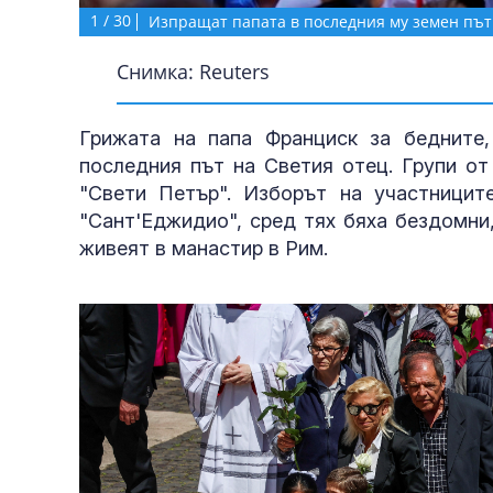
1
/
30
Изпращат папата в последния му земен път
Снимка: Reuters
Грижата на папа Франциск за бедните
последния път на Светия отец. Групи от
"Свети Петър". Изборът на участницит
"Сант'Еджидио", сред тях бяха бездомни,
живеят в манастир в Рим.