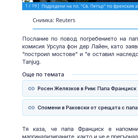
1
/
19
Подредени на пл. "Св. Петър" по френския 
Снимка: Reuters
Послание по повод погребението на пап
комисия Урсула фон дер Лайен, като заяв
"построил мостове" и "е оставил наслед
Tanjug.
Още по темата
Росен Желязков в Рим: Папа Франциск
Спомени в Раковски от срещата с папа
Тя каза, че папа Франциск е напомн
маргинализираните, както и че е прегърна