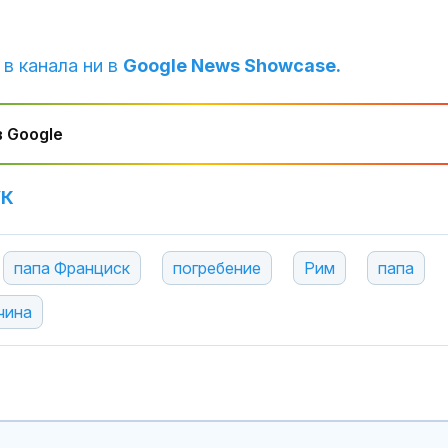
 в канала ни в
Google News Showcase.
 Google
УК
папа Франциск
погребение
Рим
папа
чина