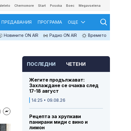
deteto
Chernomore
Start
Posoka
Boec
Megavselena
ПРЕДАВАНИЯ
ПРОГРАМА
ОЩЕ
Новините ON AIR
Радио ON AIR
Времето
ПОСЛЕДНИ
ЧЕТЕНИ
Жегите продължават:
Захлаждане се очаква след
17-18 август
14:25 • 09.08.26
Рецепта за хрупкави
панирани миди с вино и
лимон