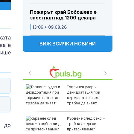
Пожарът край Бобошево е
засегнал над 1200 декара
13:09 • 09.08.26
ката
ВИЖ ВСИЧКИ НОВИНИ
ва е
пише
 и хищник
Топлинен удар и
ставлява
дехидратация при
"?
кърмачета: какво
трябва да знаят
родителите
елязва
Кървене след секс –
трябва ли да се
е до
ба над
притесняваме?
.