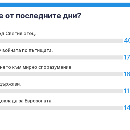
е от последните дни?
ед Светия отец.
4
 войната по пътищата.
1
ането към мирно споразумение.
1
 държави.
1
доклада за Еврозоната.
1