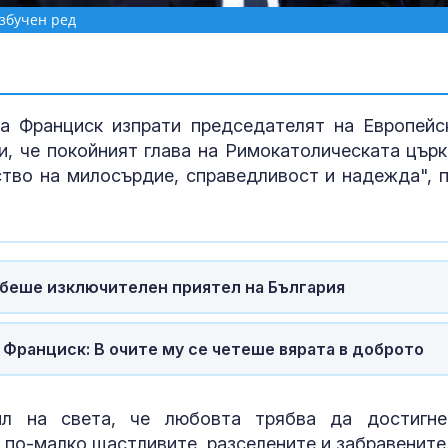
азбучен ред
а Франциск изпрати председателят на Европейс
и, че покойният глава на Римокатолическата църк
ство на милосърдие, справедливост и надежда", 
 беше изключителен приятел на България
Примамка, но
- какво пред
дронът "Майя
 Франциск: В очите му се четеше вярата в доброто
Нагасаки отб
годишнина от
ил на света, че любовта трябва да достигн
атомната бом
л по-малко щастливите, разселените и забравените