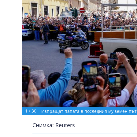
1
/
30
Изпращат папата в последния му земен път
Снимка: Reuters