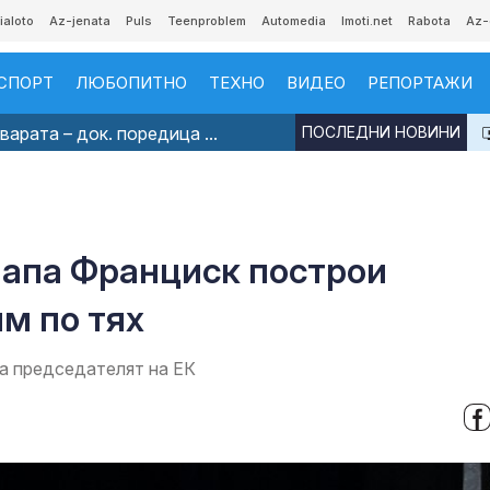
ialoto
Az-jenata
Puls
Teenproblem
Automedia
Imoti.net
Rabota
Az-
СПОРТ
ЛЮБОПИТНО
ТЕХНО
ВИДЕО
РЕПОРТАЖИ
арата – док. поредица ...
ПОСЛЕДНИ НОВИНИ
Папа Франциск построи
им по тях
за председателят на ЕК