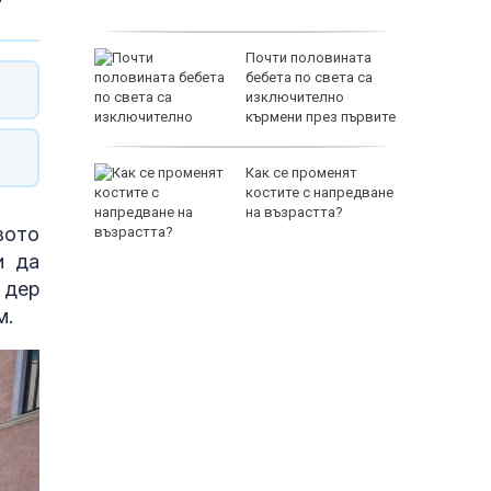
й
Почти половината
раинец
бебета по света са
раинец
изключително
 трети
кърмени през първите
шест месеца
ън бе
Как се променят
 своя
костите с напредване
на възрастта?
вото
и да
 дер
м.
65500 E