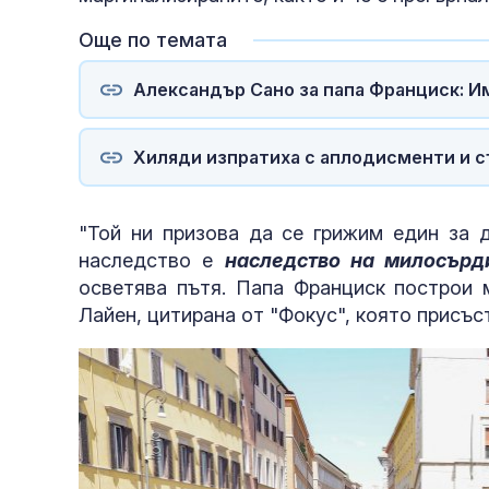
Още по темата
Александър Сано за папа Франциск: Им
Хиляди изпратиха с аплодисменти и съ
"Той ни призова да се грижим един за д
наследство е
наследство на милосърд
осветява пътя. Папа Франциск построи 
Лайен, цитирана от "Фокус", която присъс