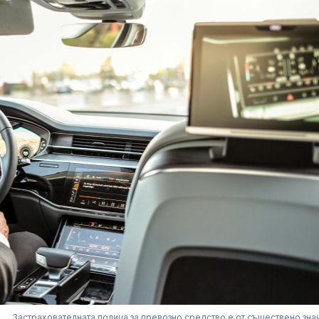
Застрахователната полица за превозно средство е от съществено зна