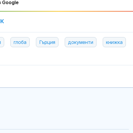
 Google
УК
л
глоба
Гърция
документи
книжка