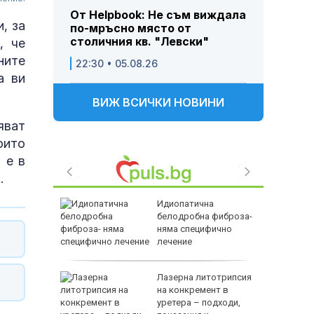
От Helpbook: Не съм виждала
, за
по-мръсно място от
столичния кв. "Левски"
, че
ните
22:30 • 05.08.26
а ви
ВИЖ ВСИЧКИ НОВИНИ
яват
оито
 е в
а
.
натива на
Идиопатична
йна?
белодробна фиброза-
няма специфично
лечение
в
Лазерна литотрипсия
 31
на конкремент в
ичим
уретера – подходи,