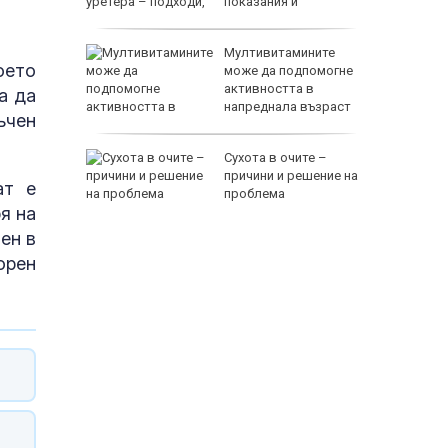
показания и
противопоказания
Мултивитамините
оето
рещу
може да подпомогне
с
активността в
а да
напреднала възраст
ъчен
Сухота в очите –
е днес
причини и решение на
ат е
проблема
я на
118000 
ен в
орен