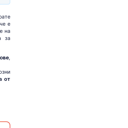
рате
че е
е на
а за
зове
,
озни
а от