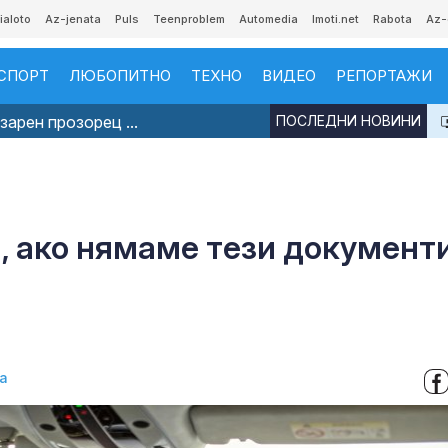
ialoto
Az-jenata
Puls
Teenproblem
Automedia
Imoti.net
Rabota
Az-
СПОРТ
ЛЮБОПИТНО
ТЕХНО
ВИДЕО
РЕПОРТАЖИ
арен прозорец ...
ПОСЛЕДНИ НОВИНИ
я, ако нямаме тези документи
а