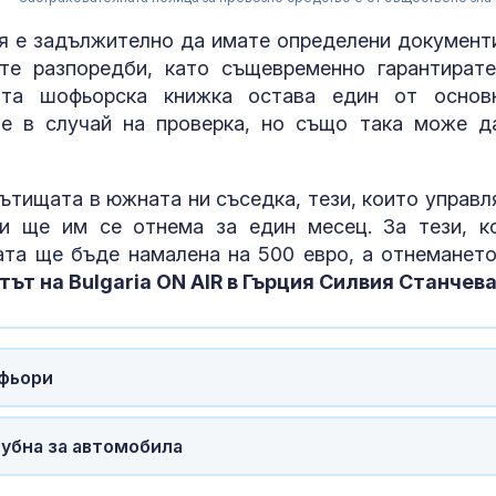
ия е задължително да имате определени документи
те разпоредби, като същевременно гарантирате
ата шофьорска книжка остава един от основ
те в случай на проверка, но също така може д
ътищата в южната ни съседка, тези, които управл
и ще им се отнема за един месец. За тези, к
ата ще бъде намалена на 500 евро, а отнемането
ът на Bulgaria ON AIR в Гърция Силвия Станчев
Има ли алтер
НАТО за Укра
фьори
Убитият мъж 
губна за автомобила
Пловдив е на
години от Кр