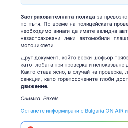
Застрахователната полица
за превозно
по пътя. По време на полицейската прове
необходимо винаги да имате валидна авт
незастраховани леки автомобили пла
мотоциклети.
Друг документ, който всеки шофьор трябв
като глобата при проверка и непоказване 
Както става ясно, в случай на проверка,
санкции, като горепосочените глоби дос
движение
.
Снимка: Pexels
Останете информирани с Bulgaria ON AIR и