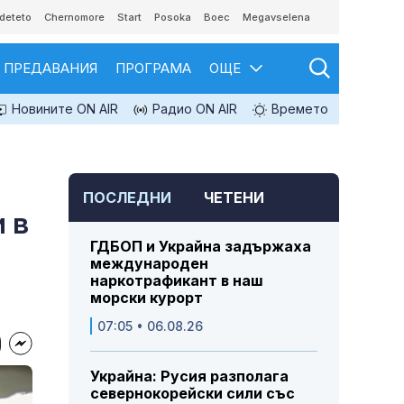
deteto
Chernomore
Start
Posoka
Boec
Megavselena
ПРЕДАВАНИЯ
ПРОГРАМА
ОЩЕ
Новините ON AIR
Радио ON AIR
Времето
ПОСЛЕДНИ
ЧЕТЕНИ
 в
ГДБОП и Украйна задържаха
международен
наркотрафикант в наш
морски курорт
07:05 • 06.08.26
Украйна: Русия разполага
севернокорейски сили със