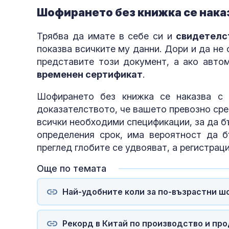
Шофирането без книжка се наказ
Трябва да имате в себе си и
свидетелст
показва всичките му данни. Дори и да не
представите този документ, а ако автом
временен сертификат
.
Шофирането без книжка се наказва с 
доказателството, че вашето превозно ср
всички необходими спецификации, за да бъ
определения срок, има вероятност да б
преглед глобите се удвояват, а регистрац
Още по темата
Най-удобните коли за по-възрастни ш
Рекорд в Китай по производство и про