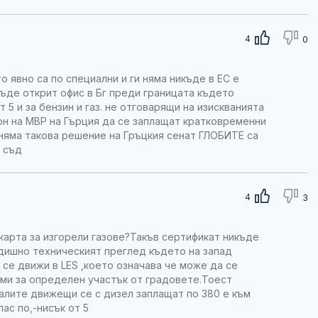
4
0
о явно са по специални и ги няма никъде в ЕС е
де открит офис в Бг преди границата където
 5 и за бензин и газ. не отговарящи на изискванията
он на МВР на Гърция да се заплащат кратковременни
о няма такова решение на Гръцкия сенат ГЛОБИТЕ са
 съд
4
3
 карта за изгорели газове?Такъв сертификат никъде
годишно техническият преглед където на запад
се движи в LES ,което означава че може да се
ими за определен участък от градовете.Тоест
алите движещи се с дизел заплащат по 380 е към
ас по,-нисък от 5