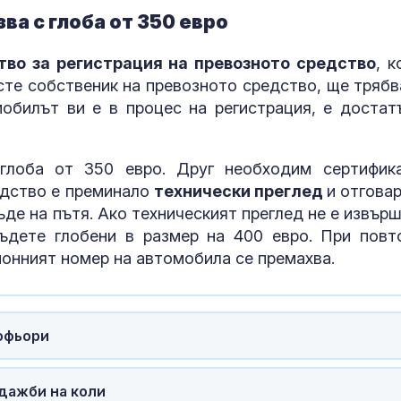
ва с глоба от 350 евро
ЦСКА 1948 с
во за регистрация на превозното средство
, к
равенство с
Панатинайко
 сте собственик на превозното средство, ще трябв
обилът ви е в процес на регистрация, е достат
Жълт код:
Температурит
глоба от 350 евро. Друг необходим сертифик
до 37 градуса
едство е преминало
технически преглед
и отговар
де на пътя. Ако техническият преглед не е извърш
ъдете глобени в размер на 400 евро. При повт
ионният номер на автомобила се премахва.
офьори
дажби на коли