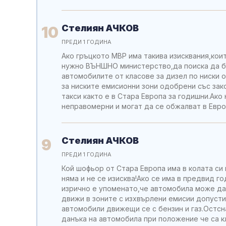
Стелиян АЧКОВ
10
ПРЕДИ 1 ГОДИНА
Ако гръцкото МВР има такива изисквания,коит
нужно ВЪНШНО министерство,да поиска да бъ
автомобилите от класове за дизел по ниски от
за ниските емисионни зони одобрени със зак
такси както е в Стара Европа за годишни.Ак
неправомерни и могат да се обжалват в Евро
Стелиян АЧКОВ
9
ПРЕДИ 1 ГОДИНА
Кой шофьор от Стара Европа има в колата си
няма и не се изисква!Ако се има в предвид 
изрично е упоменато,че автомобила може да 
движи в зоните с изхвърлени емисии допуст
автомобили движещи се с бензин и газ.Остсн
данъка на автомобила при положение че са кл