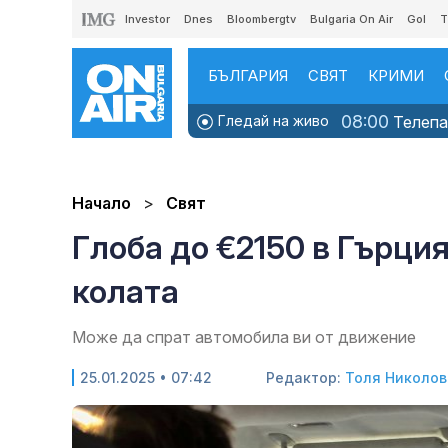
Investor
Dnes
Bloombergtv
Bulgaria On Air
Gol
T
БЪЛГАРИЯ
СВЯТ
КРИМИ
08:00
Гледай на живо
Телепаз
Начало
Свят
Глоба до €2150 в Гърци
колата
Може да спрат автомобила ви от движение
25.01.2025 • 07:42
Редактор:
Толя Николов