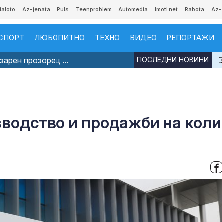
ialoto
Az-jenata
Puls
Teenproblem
Automedia
Imoti.net
Rabota
Az-
СПОРТ
ЛЮБОПИТНО
ТЕХНО
ВИДЕО
РЕПОРТАЖИ
арен прозорец ...
ПОСЛЕДНИ НОВИНИ
зводство и продажби на коли