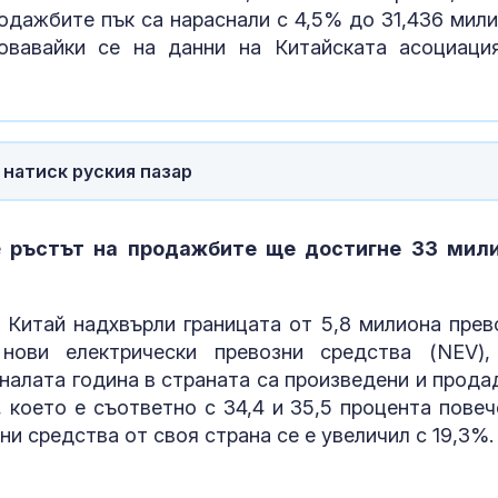
одажбите пък са нараснали с 4,5% до 31,436 мили
зовавайки се на данни на Китайската асоциаци
натиск руския пазар
е
ръстът на продажбите ще достигне 33 мил
Зеленски обя
 Китай надхвърли границата от 5,8 милиона прев
на руската в
промишлено
нови електрически превозни средства (NEV), 
иналата година в страната са произведени и прода
 което е съответно с 34,4 и 35,5 процента повеч
Около 100 ду
ни средства от своя страна се е увеличил с 19,3%.
загинали при
масовото нах
Сеута