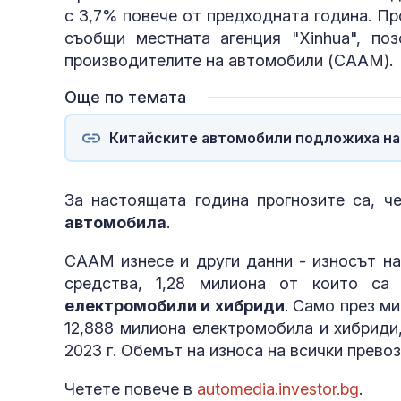
с 3,7% повече от предходната година. Пр
съобщи местната агенция "Xinhua", по
производителите на автомобили (CAAM).
Още по темата
Китайските автомобили подложиха на 
За настоящата година прогнозите са, ч
автомобила
.
CAAM изнесе и други данни - износът на
средства, 1,28 милиона от които са 
електромобили и хибриди
. Само през м
12,888 милиона електромобила и хибриди,
2023 г. Обемът на износа на всички превоз
Четете повече в
automedia.investor.bg
.