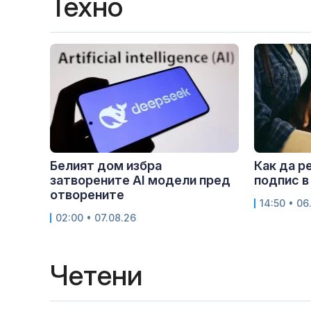
Техно
Белият дом избра
Как да р
затворените AI модели пред
подпис в
отворените
14:50 • 06
02:00 • 07.08.26
Четени