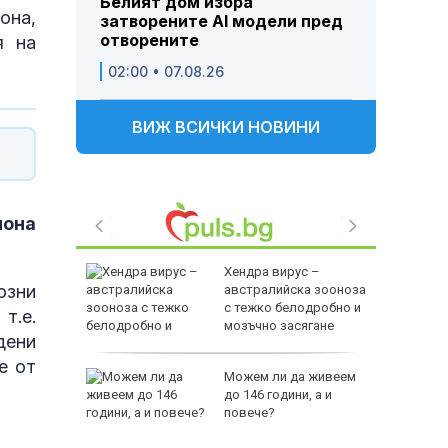
Белият дом избра
она,
затворените AI модели пред
отворените
я на
02:00 • 07.08.26
ВИЖ ВСИЧКИ НОВИНИ
иона
ви война
Хендра вирус –
озни
оенна
австралийска зооноза
ст
с тежко белодробно и
т.е.
мозъчно засягане
дени
е от
ши са
Можем ли да живеем
до 146 години, а и
луване в
повече?