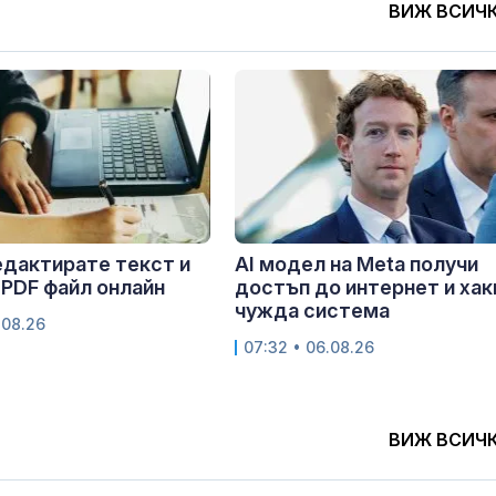
ВИЖ ВСИЧ
едактирате текст и
AI модел на Meta получи
 PDF файл онлайн
достъп до интернет и хак
чужда система
.08.26
07:32 • 06.08.26
ВИЖ ВСИЧ