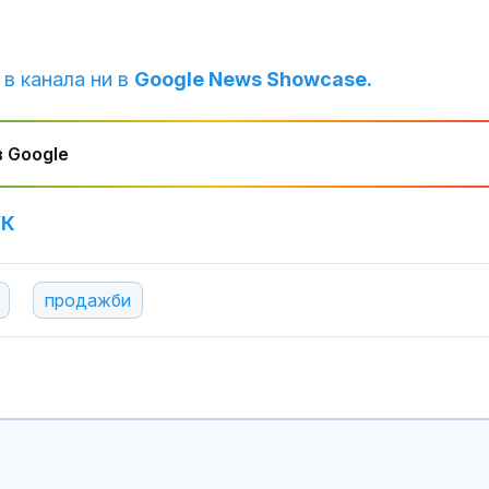
Тръмп ограни
укази "родил
 в канала ни в
Google News Showcase.
туризъм"
 Google
Руски "любов
капани" прим
украински во
към смъртта
УК
продажби