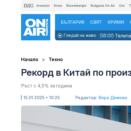
Investor
Dnes
Bloombergtv
Bulgaria On Air
Gol
T
БЪЛГАРИЯ
СВЯТ
КРИМИ
08:00
Гледай на живо
Телепаз
Начало
Техно
Рекорд в Китай по прои
Ръст с 4,5% за година
15.01.2025 • 10:25
Редактор:
Вяра Димова