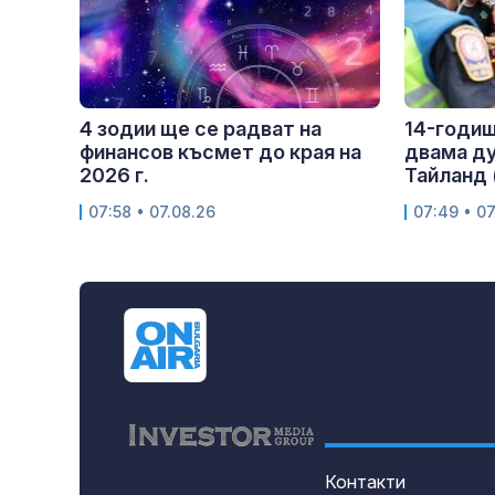
4 зодии ще се радват на
14-годиш
финансов късмет до края на
двама ду
2026 г.
Тайланд
07:58 • 07.08.26
07:49 • 07
Контакти