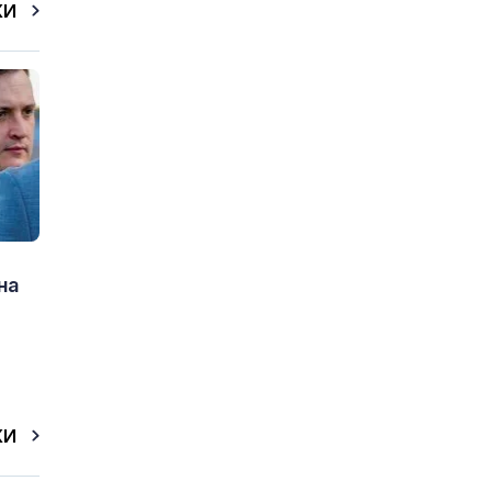
КИ
на
КИ