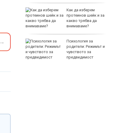
чава с
Как да изберем
ния
протеинов шейк и за
какво трябва да
внимаваме?
EUR
→
ни
Психология за
амват
родители: Режимът и
йници
чувството за
предвидимост
800 EUR