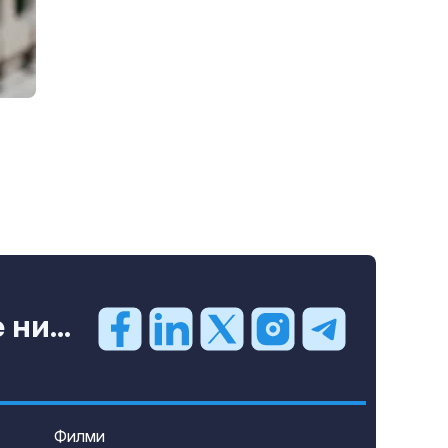
ни...
Филми