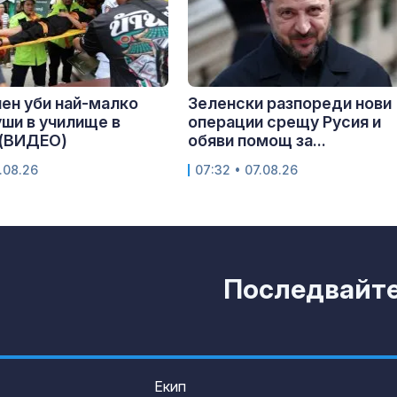
ен уби най-малко
Зеленски разпореди нови
ши в училище в
операции срещу Русия и
 (ВИДЕО)
обяви помощ за...
.08.26
07:32 • 07.08.26
Последвайте 
Екип