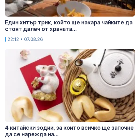
Един хитър трик, който ще накара чайките да
стоят далеч от храната...
22:12 • 07.08.26
4 китайски зодии, за които всичко ще започне
да се нарежда на...