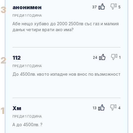
анонимен
3
37
5
ПРЕДИ 1 ГОДИНА
Абе нещо хубаво до 2000 2500лв със газ и малкия
данък четири врати ако има?
112
2
24
1
ПРЕДИ 1 ГОДИНА
До 4500лв. квото изпадне нов внос по възможност
Хм
1
13
4
ПРЕДИ 1 ГОДИНА
А до 4500лв. ?