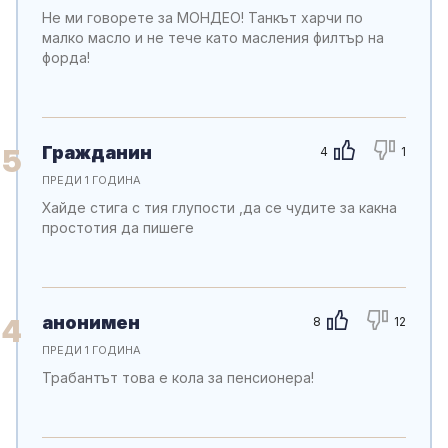
Не ми говорете за МОНДЕО! Танкът харчи по
малко масло и не тече като масления филтър на
форда!
Гражданин
5
4
1
ПРЕДИ 1 ГОДИНА
Хайде стига с тия глупости ,да се чудите за какна
простотия да пишеге
анонимен
4
8
12
ПРЕДИ 1 ГОДИНА
Трабантът това е кола за пенсионера!