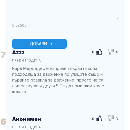
0
от 500
ДОБАВИ
Azzz
7
0
4
ПРЕДИ 1 ГОДИНА
Карл Мерцедес е направил първата кола
подходяща за движение по улиците също и
първите правила за движение ,просто не са
съществували други !!! Та да помислим коя е
колата
Анонимен
6
0
3
ПРЕДИ 1 ГОДИНА