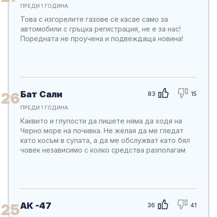
ПРЕДИ 1 ГОДИНА
Това с изгорелите газове се касае само за
автомобили с гръцка регистрация, не е за нас!
Поредната не проучена и подвеждаща новина!
Бат Сали
26
83
15
ПРЕДИ 1 ГОДИНА
Каквито и глупости да пишете няма да ходя на
Черно море на почивка. Не желая да ме гледат
като косъм в супата, а да ме обслужват като бял
човек независимо с колко средства разполагам
АК -47
25
36
41