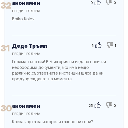
анонимен
32
0
0
ПРЕДИ 1 ГОДИНА
Boiko Kolev
Дедо Тръмп
31
6
1
ПРЕДИ 1 ГОДИНА
Голяма тъпотия! В България ни издават всички
необходими документи,ако има нещо
различно,съответните инстанции щяха да ни
предупреждават на момента.
анонимен
30
25
0
ПРЕДИ 1 ГОДИНА
Каква карта за изгорели газове ви гони?