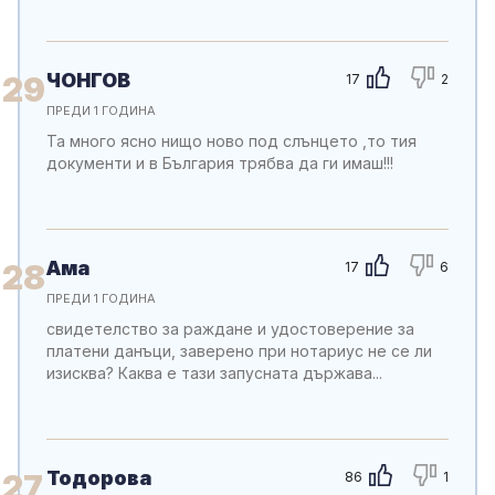
ЧОНГОВ
29
17
2
ПРЕДИ 1 ГОДИНА
Та много ясно нищо ново под слънцето ,то тия
документи и в България трябва да ги имаш!!!
Ама
28
17
6
ПРЕДИ 1 ГОДИНА
свидетелство за раждане и удостоверение за
платени данъци, заверено при нотариус не се ли
изисква? Каква е тази запусната държава...
Тодорова
27
86
1