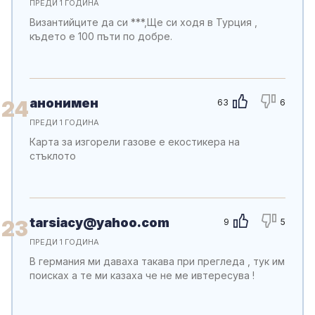
ПРЕДИ 1 ГОДИНА
Византийците да си ***,Ще си ходя в Турция ,
където е 100 пъти по добре.
анонимен
24
63
6
ПРЕДИ 1 ГОДИНА
Карта за изгорели газове е екостикера на
стъклото
tarsiacy@yahoo.com
23
9
5
ПРЕДИ 1 ГОДИНА
В германия ми даваха такава при прегледа , тук им
поисках а те ми казаха че не ме ивтересува !