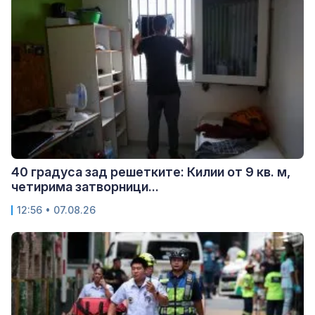
40 градуса зад решетките: Килии от 9 кв. м,
четирима затворници...
12:56 • 07.08.26