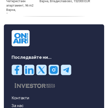
Варна, Владиславово, 152000 EUR
продава, Къща, 370 m2 София област, гр.
Костинброд, 358000 EUR
Последвайте ни...
Контакти
За нас