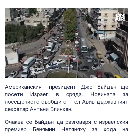
Loaded
:
Unmute
53.27%
Американският президент Джо Байдън ще
посети Израел в сряда. Новината за
посещението съобщи от Тел Авив държавният
секретар Антъни Блинкен.
Очаква се Байдън да разговаря с израелския
премиер Бенямин Нетяняху за хода на