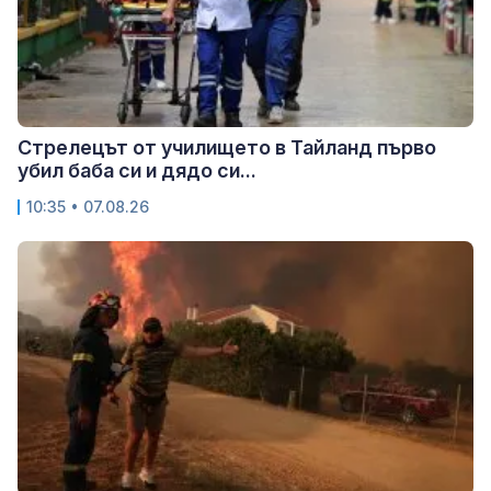
Стрелецът от училището в Тайланд първо
убил баба си и дядо си...
10:35 • 07.08.26