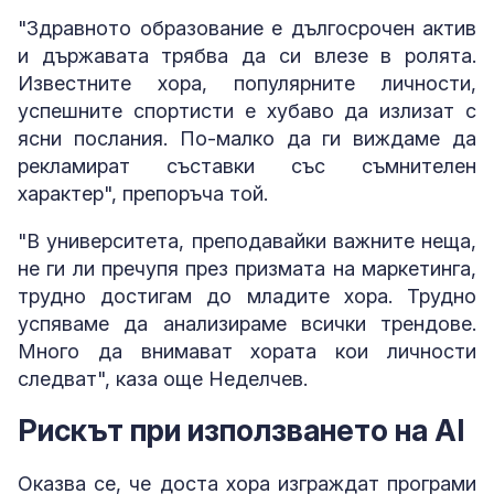
"Здравното образование е дългосрочен актив
и държавата трябва да си влезе в ролята.
Известните хора, популярните личности,
успешните спортисти е хубаво да излизат с
ясни послания. По-малко да ги виждаме да
рекламират съставки със съмнителен
характер", препоръча той.
"В университета, преподавайки важните неща,
не ги ли пречупя през призмата на маркетинга,
трудно достигам до младите хора. Трудно
успяваме да анализираме всички трендове.
Много да внимават хората кои личности
следват", каза още Неделчев.
Рискът при използването на AI
Оказва се, че доста хора изграждат програми