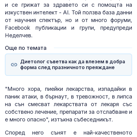
и се грижат за здравето си с помощта на
изкуствен интелект - AI. Той ползва база данни
от научния спектър, но и от много форуми,
Facebook публикации и групи, предупреди
Неделчев.
Още по темата
Диетолог съветва как да влезем в добра
форма след празничното преяждане
"Много хора, пиейки лекарства, изпадайки в
паник атаки, в бърнаут, в тревожност, в липса
на сън смесват лекарствата от лекаря със
собствено лечение, препарати за отслабване и
е много опасно", изтъкна събеседникът.
Според него сънят е най-качественото