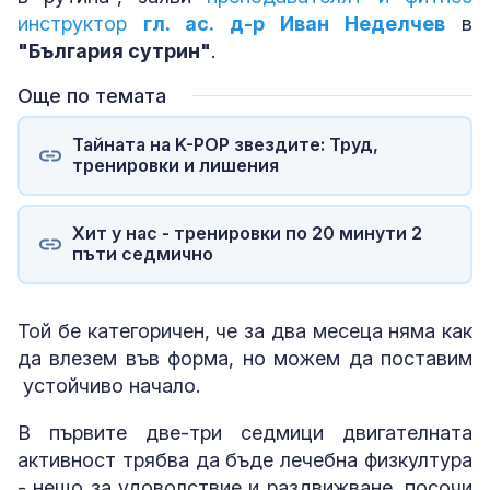
инструктор
гл. ас. д-р Иван Неделчев
в
"България сутрин"
.
Още по темата
Тайната на K-POP звездите: Труд,
тренировки и лишения
Хит у нас - тренировки по 20 минути 2
пъти седмично
Той бе категоричен, че за два месеца няма как
да влезем във форма, но можем да поставим
устойчиво начало.
В първите две-три седмици двигателната
активност трябва да бъде лечебна физкултура
- нещо за удоволствие и раздвижване, посочи