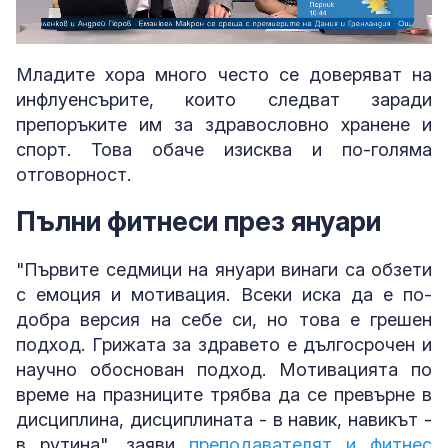
Loaded
:
Unmute
5.61%
Младите хора много често се доверяват на
инфлуенсърите, които следват заради
препоръките им за здравословно хранене и
спорт. Това обаче изисква и по-голяма
отговорност.
Пълни фитнеси през януари
"Първите седмици на януари винаги са обзети
с емоция и мотивация. Всеки иска да е по-
добра версия на себе си, но това е грешен
подход. Грижата за здравето е дългосрочен и
научно обоснован подход. Мотивацията по
време на празниците трябва да се превърне в
дисциплина, дисциплината - в навик, навикът -
в рутина", заяви
преподавателят и фитнес