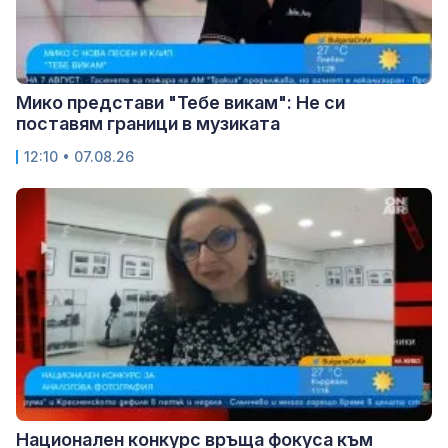
Мико представи "Тебе викам": Не си
поставям граници в музиката
12:10 • 07.08.26
Национален конкурс връща фокуса към