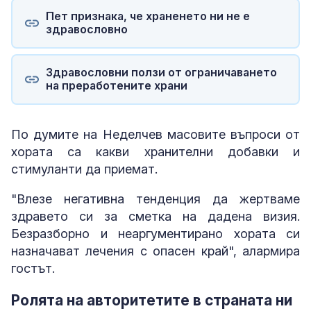
Пет признака, че храненето ни не е
здравословно
Здравословни ползи от ограничаването
на преработените храни
По думите на Неделчев масовите въпроси от
хората са какви хранителни добавки и
стимуланти да приемат.
"Влезе негативна тенденция да жертваме
здравето си за сметка на дадена визия.
Безразборно и неаргументирано хората си
назначават лечения с опасен край", алармира
гостът.
Ролята на авторитетите в страната ни