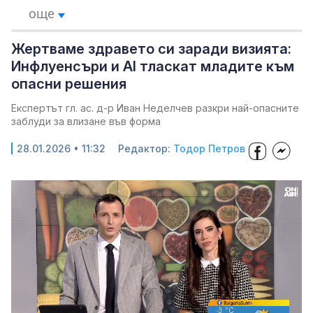
още
Жертваме здравето си заради визията:
Инфлуенсъри и AI тласкат младите към
опасни решения
Експертът гл. ас. д-р Иван Неделчев разкри най-опасните
заблуди за влизане във форма
28.01.2026 • 11:32
Редактор:
Тодор Петров