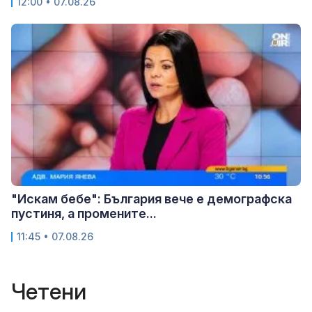
12:00 • 07.08.26
"Искам бебе": България вече е демографска
пустиня, а промените...
11:45 • 07.08.26
Четени