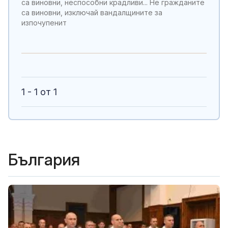
са виновни, неспособни крадливи... Не гражданите
са виновни, изключай вандалщините за
изпочупенит
1 - 1 от 1
България