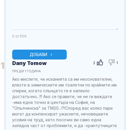
0
от 500
ДОБАВИ
Dany Tomow
1
2
1
ПРЕДИ 1 ГОДИНА
Ако мислите, че исканията са им неоснователни,
влезте в химическите им тоалетни по крайните им
спирки, когато слънцето ги е напекло
достатъчно...!!! Ако се правите, че не ги виждате
-има една точно в центъра на София, на
"Опълченска" за ТМ20...!?!Според вас колко пари
могат да конпенсират ужасните, нечовешките
усовия на труд, като посочих ви само една
хилядна част от проблемите, и да -хрантутниците