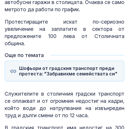
автобусни гаражи в столицата. Очаква се само
метрото да работи по график.
Протестиращите искат по-сериозно
увеличение на заплатите в сектора от
предложените 100 лева от Столичната
община.
Още по темата
Шофьори от градския транспорт преди
протеста: "Забравихме семействата си"
Служителите в столичния градски транспорт
се оплакват и от огромния недостиг на кадри,
който води до натрупвания на извънреден
труд и дълги смени от по 12 часа.
В градския транспорт има недостиг на 300