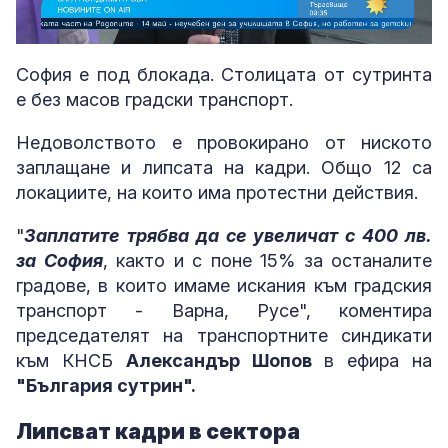
Loaded
:
Unmute
18.02%
София е под блокада. Столицата от сутринта
е без масов градски транспорт.
Недоволството е провокирано от ниското
заплащане и липсата на кадри. Общо 12 са
локациите, на които има протестни действия.
"
Заплатите трябва да се увеличат с 400 лв.
за София
, както и с поне 15% за останалите
градове, в които имаме искания към градския
транспорт - Варна, Русе", коментира
председателят на транспортните синдикати
към КНСБ
Александър Шопов
в ефира на
"България сутрин".
Липсват кадри в сектора