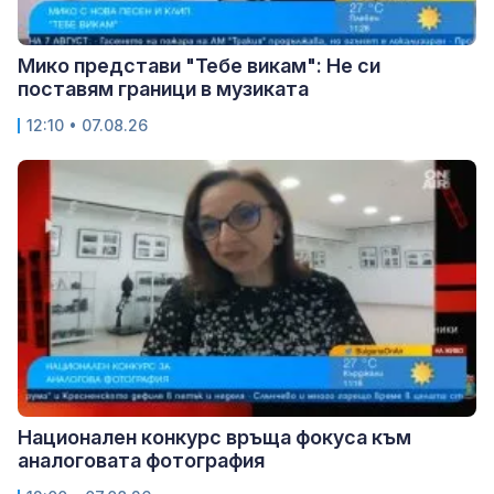
Мико представи "Тебе викам": Не си
поставям граници в музиката
12:10 • 07.08.26
Национален конкурс връща фокуса към
аналоговата фотография