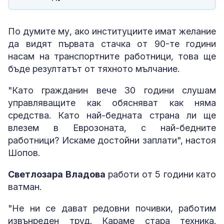
По думите му, ако институциите имат желание
да видят първата стачка от 90-те години
насам на транспортните работници, това ще
бъде резултатът от тяхното мълчание.
"Като гражданин вече 30 години слушам
управляващите как обясняват как няма
средства. Като най-бедната страна ли ще
влезем в Еврозоната, с най-бедните
работници? Искаме достойни заплати", настоя
Шопов.
Светлозара Владова
работи от 5 години като
ватман.
"Не ни се дават редовни почивки, работим
извънреден труд. Караме стара техника.