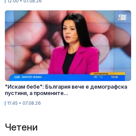
12:00 • 07.08.26
"Искам бебе": България вече е демографска
пустиня, а промените...
11:45 • 07.08.26
Четени