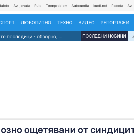
ialoto
Az-jenata
Puls
Teenproblem
Automedia
Imoti.net
Rabota
Az-
СПОРТ
ЛЮБОПИТНО
ТЕХНО
ВИДЕО
РЕПОРТАЖИ
е последици - обзорно, ...
ПОСЛЕДНИ НОВИНИ
озно ощетявани от синдици