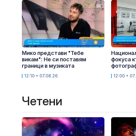
Мико представи "Тебе
Национа
викам": Не си поставям
фокуса к
граници в музиката
фотогра
12:10 • 07.08.26
12:00 • 07
Четени