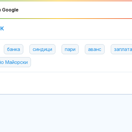
 Google
УК
банка
синдици
пари
аванс
заплат
йо Майорски