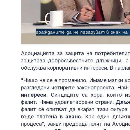
Loaded
:
Unmute
3.11%
Асоциацията за защита на потребителит
защитава добросъвестните длъжници, а
обслужва корпоративни интереси. В парла
"Нищо не се е променило. Имаме малки к
разгледани четирите законопроекта. Най-
интереси
. Синдиците са хора, които и
фалит. Няма удовлетворени страни.
Длъж
фалит се опитват да вкарат тази фигура
бъде платена
в аванс
. Как един длъжн
процеса", заяви председателят на Асоци