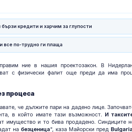
Една от 36: На
Острова се п
Lada Niva уник
хил. паунда
 бързи кредити и харчим за глупости
Венера във Ве
какво предст
и все по-трудно ги плаща
зодиите?
 правим ние в нашия проектозакон. В Нидерла
ват с физически фалит още преди да има проц
ез процеса
авате, че дължите пари на дадено лице. Започват
нта, в който имате тази възможност.
И таксит
т имущество и то бива продадено. Синдиците н
дадат на
безценица
", каза Майорски пред
Bulgari