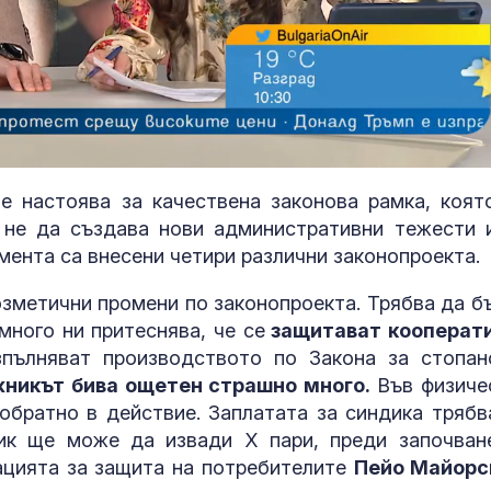
е настоява за качествена законова рамка, коят
 не да създава нови административни тежести 
мента са внесени четири различни законопроекта.
Страх в Крем
вече решава 
озметични промени по законопроекта. Трябва да б
на руския ели
много ни притеснява, че се
защитават кооперат
зпълняват производството по Закона за стопан
никът бива ощетен страшно много.
Във физиче
Страната ни с
 обратно в действие. Заплатата за синдика трябв
позиционира 
дестинация з
ик ще може да извади Х пари, преди започван
космически у
ацията за защита на потребителите
Пейо Майорс