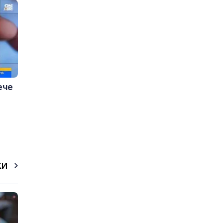
ече
КИ