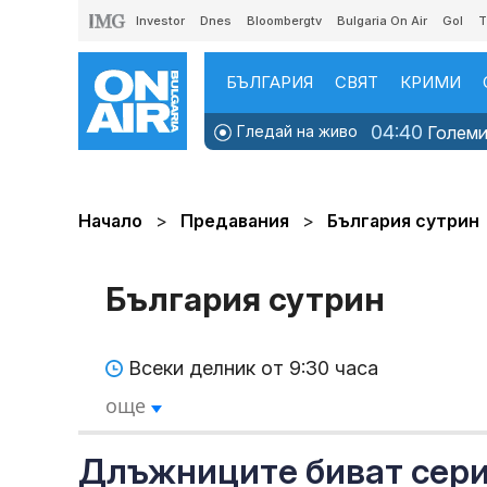
Investor
Dnes
Bloombergtv
Bulgaria On Air
Gol
T
БЪЛГАРИЯ
СВЯТ
КРИМИ
04:40
Гледай на живо
Големит
Начало
Предавания
България сутрин
България сутрин
Всеки делник от 9:30 часа
още
Длъжниците биват сери