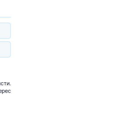
сти.
ерес