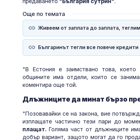
предаването
"България сутрин"
.
Още по темата
Живеем от заплата до заплата, теглим
Българинът тегли все повече кредити 
"В Естония е заимствано това, което
общините има отдели, които се занима
коментира още той.
Длъжниците да минат бързо пр
"Позовавайки се на закона, вие потвържд
изплащате частично тези пари до моме
плащат.
Голяма част от длъжниците има
добър вариант, защото могат да го про