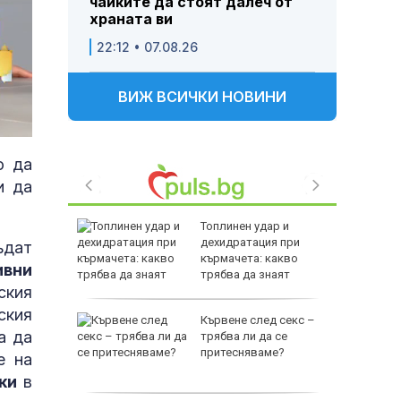
чайките да стоят далеч от
храната ви
22:12 • 07.08.26
ВИЖ ВСИЧКИ НОВИНИ
о да
и да
ъл: ФСБ
Топлинен удар и
съдбата
дехидратация при
ъдат
т
кърмачета: какво
ивни
трябва да знаят
ския
родителите
ския
е
Кървене след секс –
а да
като
трябва ли да се
а
притесняваме?
е на
слуги
ки
в