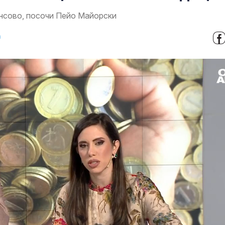
нсово, посочи Пейо Майорски
а