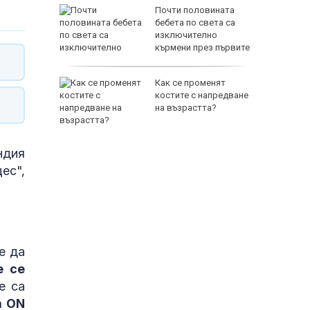
Почти половината
родава
бебета по света са
ат за 22
изключително
кърмени през първите
шест месеца
зни -
Как се променят
ои за
костите с напредване
на възрастта?
ндия
ес",
е да
е се
е са
a ON