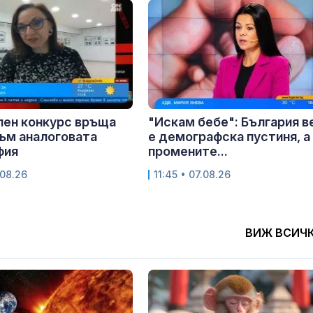
лен конкурс връща
"Искам бебе": България в
ъм аналоговата
е демографска пустиня, а
фия
промените...
.08.26
11:45 • 07.08.26
ВИЖ ВСИЧ