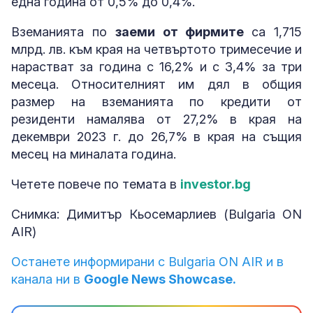
една година от 0,5% до 0,4%.
Вземанията по
заеми от фирмите
са 1,715
млрд. лв. към края на четвъртото тримесечие и
нарастват за година с 16,2% и с 3,4% за три
месеца. Относителният им дял в общия
размер на вземанията по кредити от
резиденти намалява от 27,2% в края на
декември 2023 г. до 26,7% в края на същия
месец на миналата година.
Четете повече по темата в
investor.bg
Снимка: Димитър Кьосемарлиев (Bulgaria ON
AIR)
Останете информирани с Bulgaria ON AIR и в
канала ни в
Google News Showcase.