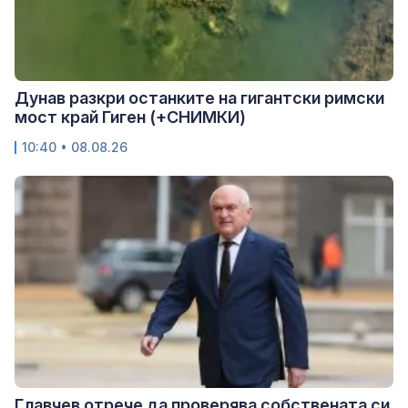
Дунав разкри останките на гигантски римски
мост край Гиген (+СНИМКИ)
10:40 • 08.08.26
Главчев отрече да проверява собствената си