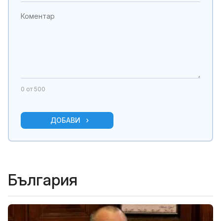
0
от 500
ДОБАВИ
България