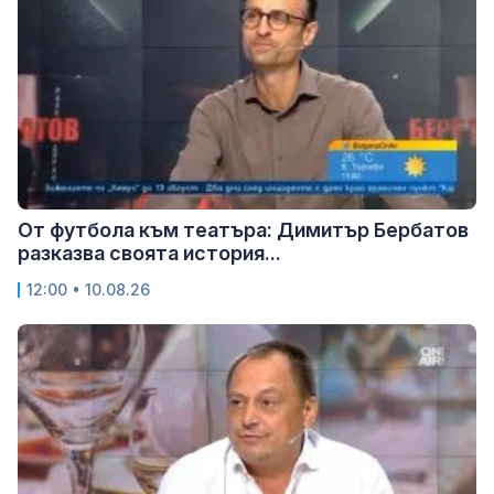
От футбола към театъра: Димитър Бербатов
разказва своята история...
12:00 • 10.08.26