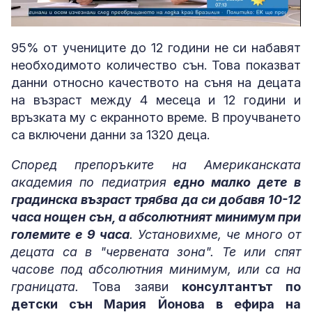
Loaded
:
Unmute
5.86%
95% от учениците до 12 години не си набавят
необходимото количество сън. Това показват
данни относно качеството на съня на децата
на възраст между 4 месеца и 12 години и
връзката му с екранното време. В проучването
са включени данни за 1320 деца.
Според препоръките на Американската
академия по педиатрия
едно малко дете в
градинска възраст трябва да си добавя 10-12
часа нощен сън, а абсолютният минимум при
големите е 9 часа
. Установихме, че много от
децата са в "червената зона". Те или спят
часове под абсолютния минимум, или са на
границата.
Това заяви
консултантът по
детски сън Мария Йонова в ефира на