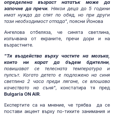
определена възраст нататък може да
започне да пречи
. Някои деца до 5 години
имат нужда да спят по обяд, но при други
тази необходимост отпада"
, поясни Йонова
Ангелова отбеляза, че синята светлина,
излъчвана от екраните, пречи дори и на
възрастните.
"Тя въздейства върху частите на мозъка,
които ни карат да бъдем бдителни
,
повишават се телесната температура и
пулсът. Когато детето е подложено на синя
светлина 2 часа преди лягане, се влошава
качеството на съня"
, констатира тя пред
Bulgaria ON AIR
.
Експертите са на мнение, че трябва да се
постави акцент върху по-тихите занимания и