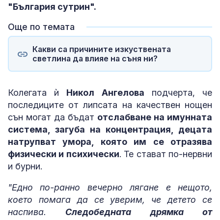
"България сутрин".
Още по темата
Какви са причините изкуствената
светлина да влияе на съня ни?
Колегата ѝ
Никол Ангелова
подчерта, че
последиците от липсата на качествен нощен
сън могат да бъдат
отслабване на имунната
система, загуба на концентрация, децата
натрупват умора, която им се отразява
физически и психически
. Те стават по-нервни
и бурни.
"Едно по-ранно вечерно лягане е нещото,
което помага да се уверим, че детето се
наспива.
Следобедната дрямка от