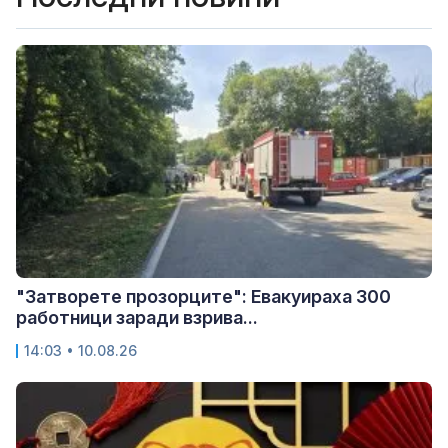
"Затворете прозорците": Евакуираха 300
работници заради взрива...
14:03 • 10.08.26