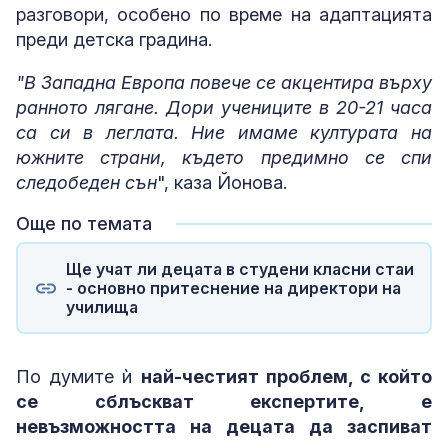
разговори, особено по време на адаптацията
преди детска градина.
"В Западна Европа повече се акцентира върху
ранното лягане. Дори учениците в 20-21 часа
са си в леглата. Ние имаме културата на
южните страни, където предимно се спи
следобеден сън
", каза Йонова.
Още по темата
Ще учат ли децата в студени класни стаи
- основно притеснение на директори на
училища
По думите ѝ
най-честият проблем, с който
се сблъскват експертите, е
невъзможността на децата да заспиват