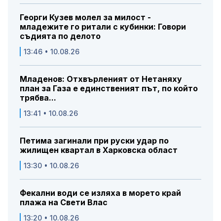
Георги Кузев молел за милост -
младежите го ритали с кубинки: Говори
съдията по делото
13:46 • 10.08.26
Младенов: Отхвърленият от Нетаняху
план за Газа е единственият път, по който
трябва...
13:41 • 10.08.26
Петима загинали при руски удар по
жилищен квартал в Харковска област
13:30 • 10.08.26
Фекални води се изляха в морето край
плажа на Свети Влас
13:20 • 10.08.26