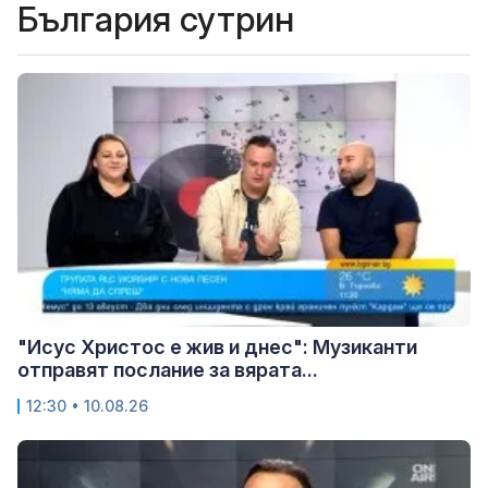
България сутрин
"Исус Христос е жив и днес": Музиканти
отправят послание за вярата...
12:30 • 10.08.26