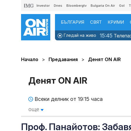
Investor
Dnes
Bloombergtv
Bulgaria On Air
Gol
T
БЪЛГАРИЯ
СВЯТ
КРИМИ
15:45
Гледай на живо
Телепаз
Начало
Предавания
Денят ON AIR
Денят ON AIR
Всеки делник от 19:15 часа
още
Проф. Панайотов: Забав