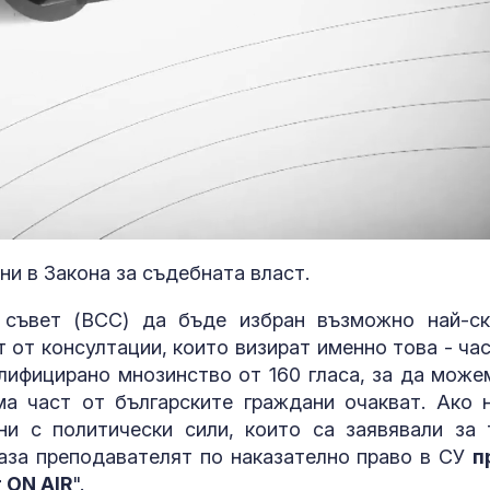
ни в Закона за съдебната власт.
съвет (ВСС) да бъде избран възможно най-ск
Добрина:
Пожарникари 
 от консултации, които визират именно това - час
куче от язов
лифицирано мнозинство от 160 гласа, за да може
“Кърджали”
ма част от българските граждани очакват. Ако 
ни с политически сили, които са заявявали за 
Знаем всички
места: Зелен
каза преподавателят по наказателно право в СУ
п
загатва за но
 ON AIR
".