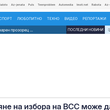
ialoto
Az-jenata
Puls
Teenproblem
Automedia
Imoti.net
Rabota
Az-
СПОРТ
ЛЮБОПИТНО
ТЕХНО
ВИДЕО
РЕПОРТАЖИ
арен прозорец ...
ПОСЛЕДНИ НОВИНИ
яне на избора на ВСС може д