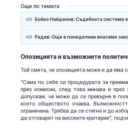
Още по темата
Бойко Найденов: Съдебната система е
Радев: Още в понеделник внасяме зак
Опозицията и възможните политич
Той смята, че опозицията може и да има с
"Сама по себе си процедурата за приема
през комисии, след това минава и през 
допускам, че може да се превърне в пол
което обществото очаква. Възможностт
ограничена. Трябва да се стигна и до избо
да отговарят на високите критерии", подч