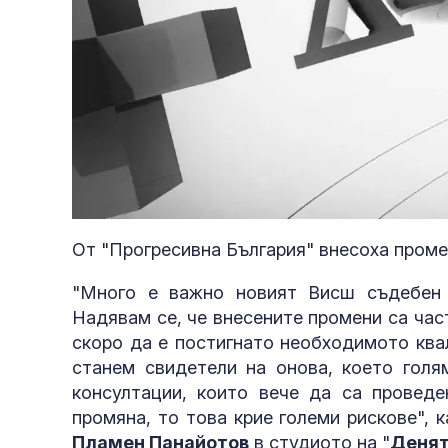
Loaded
:
Unmute
3.40%
От "Прогресивна България" внесоха проме
"Много е важно новият Висш съдебен 
Надявам се, че внесените промени са част
скоро да е постигнато необходимото ква
станем свидетели на онова, което голя
консултации, които вече да са проведе
промяна, то това крие големи рискове", 
Пламен Панайотов
в студиото на "
Денят