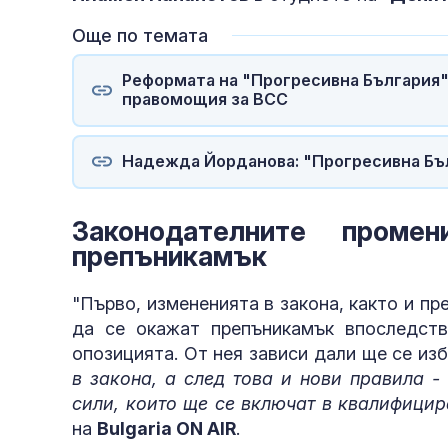
Още по темата
Реформата на "Прогресивна България" 
правомощия за ВСС
Надежда Йорданова: "Прогресивна Бъл
Законодателните пром
препъникамък
"Първо, измененията в закона, както и п
да се окажат препъникамък впоследств
опозицията. От нея зависи дали ще се из
в закона, а след това и нови правила -
сили, които ще се включат в квалифици
на
Bulgaria ON AIR
.