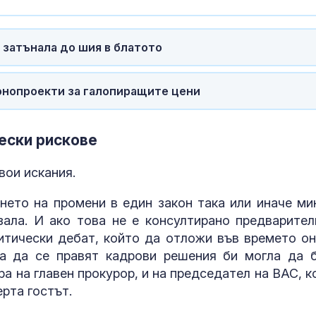
 затънала до шия в блатото
онопроекти за галопиращите цени
ески рискове
вои искания.
нето на промени в един закон така или иначе ми
зала. И ако това не е консултирано предварител
итически дебат, който да отложи във времето он
а да се правят кадрови решения би могла да 
ра на главен прокурор, и на председател на ВАС, к
ерта гостът.