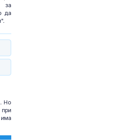
я за
о да
".
. Но
 при
 има