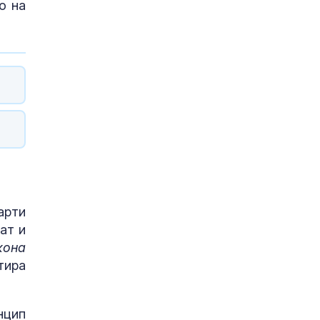
о на
арти
ат и
кона
тира
нцип