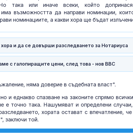
Но така или иначе всеки, който допринас
 има възможността да направи номинации, коит
рави номинациите, а какви хора ще бъдат излъчени
 хора и да се довърши разследването за Нотариуса
аме с галопиращите цени, след това - нов ВВС
ъжаление, няма доверие в съдебната власт".
но и еднакво спазване на законите спрямо всички
не е точно така. Нашумяват и определени случаи,
разследването, хората остават с впечатление, че
", заключи той.