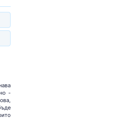
нава
но -
ова,
бъде
оито