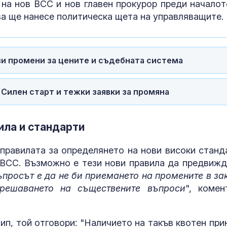
 на нов ВСС и нов главен прокурор преди началот
ва ще нанесе политическа щета на управляващите.
ви промени за цените и съдебната система
Силен старт и тежки заявки за промяна
ила и стандарти
 правилата за определянето на нови високи станд
 ВСС. Възможно е тези нови правила да предвижд
просът е да не би приемането на промените в за
решаването на съществените въпроси
", комен
ип, той отговори: "Наличието на такъв квотен при