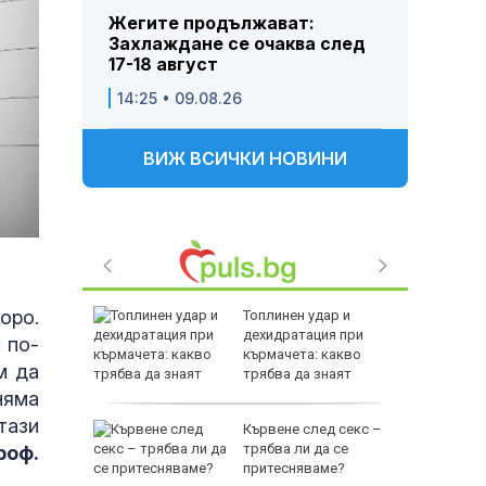
Жегите продължават:
Захлаждане се очаква след
17-18 август
14:25 • 09.08.26
ВИЖ ВСИЧКИ НОВИНИ
оро.
Топлинен удар и
спасиха
дехидратация при
 по-
ир
кърмачета: какво
м да
трябва да знаят
родителите
няма
тази
 им слаби
Кървене след секс –
ски
трябва ли да се
роф.
в удар по
притесняваме?