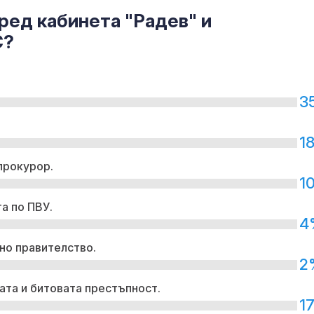
ред кабинета "Радев" и
С?
3
1
прокурор.
1
а по ПВУ.
4
но правителство.
2
ата и битовата престъпност.
1