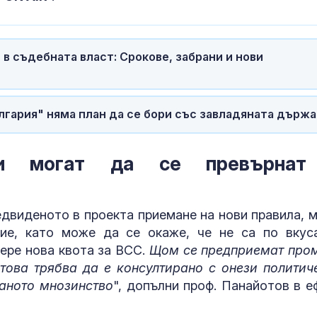
руската логи
Задържаха ук
за убийствот
в съдебната власт: Срокове, забрани и нови
Слънчев бряг
Рускиня спря
гария" няма план да се бори със завладяната държа
Сабаленка в 
ени могат да се превърнат
редвиденото в проекта приемане на нови правила, 
ие, като може да се окаже, че не са по вкус
бере нова квота за ВСС.
Щом се предприемат про
 това трябва да е консултирано с онези политич
раното мнозинство
", допълни проф. Панайотов в е