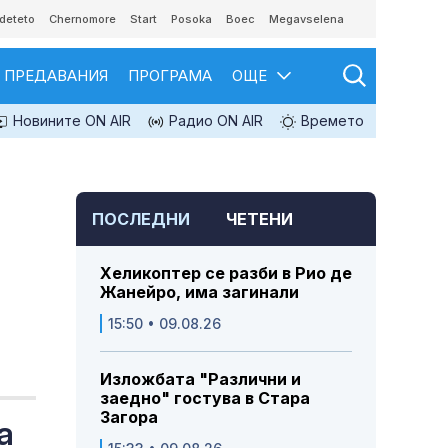
deteto
Chernomore
Start
Posoka
Boec
Megavselena
ПРЕДАВАНИЯ
ПРОГРАМА
ОЩЕ
Новините ON AIR
Радио ON AIR
Времето
ПОСЛЕДНИ
ЧЕТЕНИ
Хеликоптер се разби в Рио де
Жанейро, има загинали
15:50 • 09.08.26
Изложбата "Различни и
заедно" гостува в Стара
Загора
а