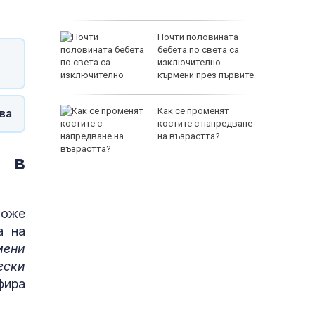
стика
раинец
Почти половината
о край
бебета по света са
изключително
кърмени през първите
шест месеца
Как се променят
ва
Торонто
костите с напредване
на възрастта?
 в
може
а на
65500 E
мени
ески
фира