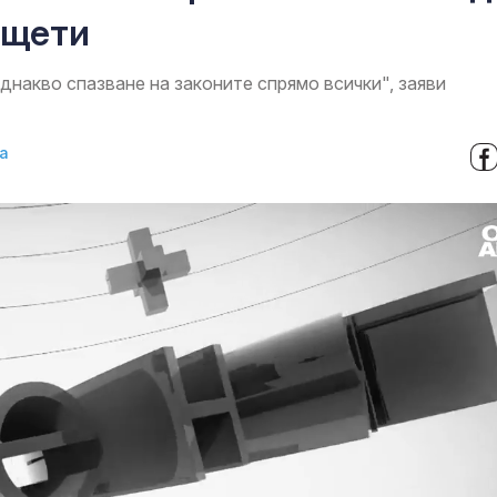
 щети
днакво спазване на законите спрямо всички", заяви
а