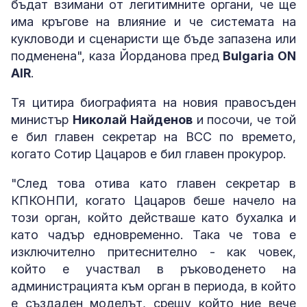
бъдат взимани от легитимните органи, че ще
има кръгове на влияние и че системата на
кукловоди и сценаристи ще бъде запазена или
подменена", каза Йорданова пред
Bulgaria ON
AIR
.
Тя цитира биографията на новия правосъден
министър
Николай Найденов
и посочи, че той
е бил главен секретар на ВСС по времето,
когато Сотир Цацаров е бил главен прокурор.
"След това отива като главен секретар в
КПКОНПИ, когато Цацаров беше начело на
този орган, който действаше като бухалка и
като чадър едновременно. Така че това е
изключително притеснително - как човек,
който е участвал в ръководенето на
администрацията към орган в периода, в който
е създаден моделът, срещу който ние вече