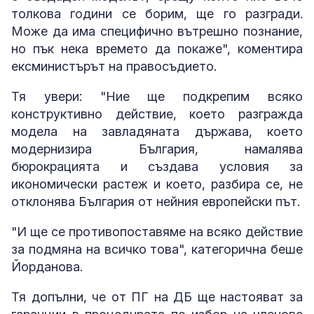
толкова години се борим, ще го разгради.
Може да има специфично вътрешно познание,
но пък нека времето да покаже", коментира
ексминистърът на правосъдието.
Тя увери: "Ние ще подкрепим всяко
конструктивно действие, което разгражда
модела на завладяната държава, което
модернизира България, намалява
бюрокрацията и създава условия за
икономически растеж и което, разбира се, не
отклонява България от нейния европейски път.
"И ще се противопоставяме на всяко действие
за подмяна на всичко това", категорична беше
Йорданова.
Тя допълни, че от ПГ на ДБ ще настояват за