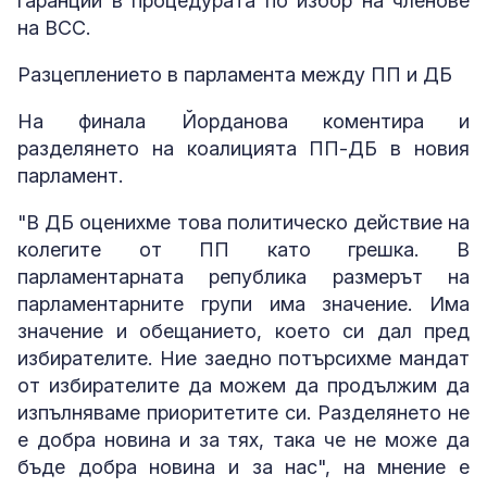
гаранции в процедурата по избор на членове
на ВСС.
Разцеплението в парламента между ПП и ДБ
На финала Йорданова коментира и
разделянето на коалицията ПП-ДБ в новия
парламент.
"В ДБ оценихме това политическо действие на
колегите от ПП като грешка. В
парламентарната република размерът на
парламентарните групи има значение. Има
значение и обещанието, което си дал пред
избирателите. Ние заедно потърсихме мандат
от избирателите да можем да продължим да
изпълняваме приоритетите си. Разделянето не
е добра новина и за тях, така че не може да
бъде добра новина и за нас", на мнение е