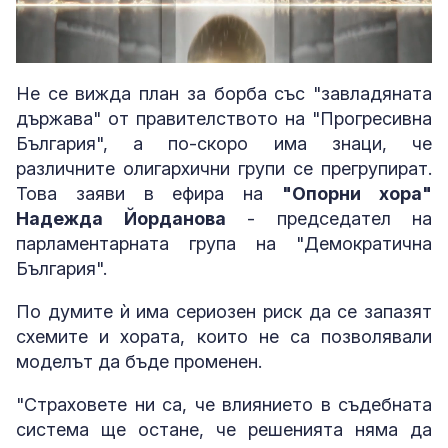
Loaded
:
Unmute
2.65%
Не се вижда план за борба със "завладяната
държава" от правителството на "Прогресивна
България", а по-скоро има знаци, че
различните олигархични групи се прегрупират.
Това заяви в ефира на
"Опорни хора"
Надежда Йорданова
- председател на
парламентарната група на "Демократична
България".
По думите ѝ има сериозен риск да се запазят
схемите и хората, които не са позволявали
моделът да бъде променен.
"Страховете ни са, че влиянието в съдебната
система ще остане, че решенията няма да