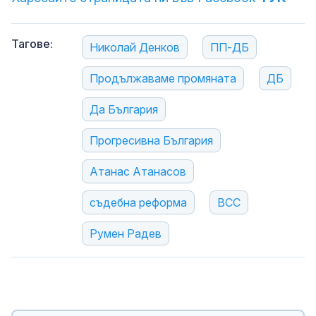
Тагове:
Николай Денков
ПП-ДБ
Продължаваме промяната
ДБ
Да България
Прогресивна България
Атанас Атанасов
съдебна реформа
ВСС
Румен Радев