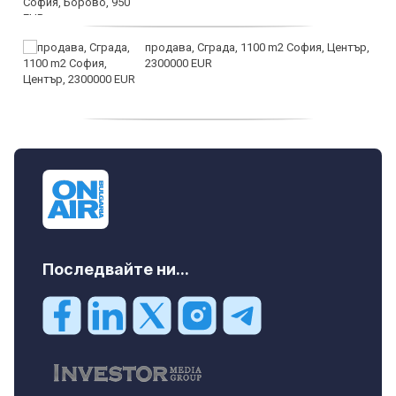
Арктика с исторически температурен
рекорд: близо 34°C зад Полярния кръг
Последвайте ни...