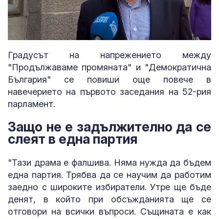
Loaded
:
Unmute
3.24%
Градусът на напрежението между
"Продължаваме промяната" и "Демократична
България" се повиши още повече в
навечерието на първото заседания на 52-рия
парламент.
Защо не е задължително да се
слеят в една партия
"Тази драма е фалшива. Няма нужда да бъдем
една партия. Трябва да се научим да работим
заедно с широките избиратели. Утре ще бъде
денят, в който при обсъжданията ще се
отговори на всички въпроси. Същината е как