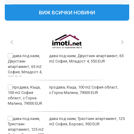
ВИЖ ВСИЧКИ НОВИНИ
Кинжалът на Тутанкамон е изкован от
метеорит
Сондата „Луси“ на НАСА успешно тества
камерите си преди срещата с троянските
астероиди
Космическият влекач LINK се
стабилизира и се готви за среща с
телескопа Swift