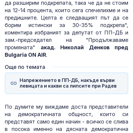
да разширим подкрепата, така че да не стоим
на 12-14 процента, които сега спечелихме и на
предишните. Целта е следващият път да се
борим истински за 30-35% подкрепа",
коментира избраният за депутат от ПП-ДБ и
зам.-председател на "Продължаваме
промяната"
акад. Николай Денков пред
Bulgaria ON AIR
.
Още по темата
Напрежението в ПП-ДБ, накъде върви
левицата и какви са липсите при Радев
По думите му виждаме доста представители
на демократичната общност, които си
представят само един начин - всичко се слива
в посока именно на дясната демократична