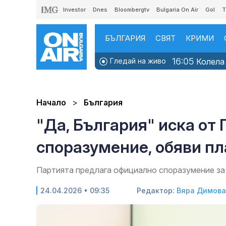
Investor
Dnes
Bloombergtv
Bulgaria On Air
Gol
T
БЪЛГАРИЯ
СВЯТ
КРИМИ
16:05
Гледай на живо
Колела 
Начало
България
"Да, България" иска от
споразумение, обяви пл
Партията предлага официално споразумение за
24.04.2026 • 09:35
Редактор:
Вяра Димова