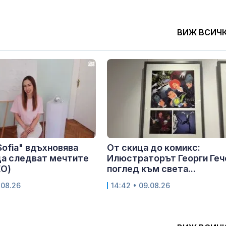
ВИЖ ВСИЧ
 Sofia" вдъхновява
От скица до комикс:
да следват мечтите
Илюстраторът Георги Геч
ЕО)
поглед към света...
.08.26
14:42 • 09.08.26