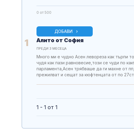
0
от 500
ДОБАВИ
Алито от София
1
ПРЕДИ 3 МЕСЕЦА
Много ми е чудно Асен левореза как търпи то
чудя как пази равновесие,този се чуди по ка
парламента,Асен трябваше да ги махне от пп,
прежилват и сещат за кюфтенцата от по 27с
1 - 1 от 1