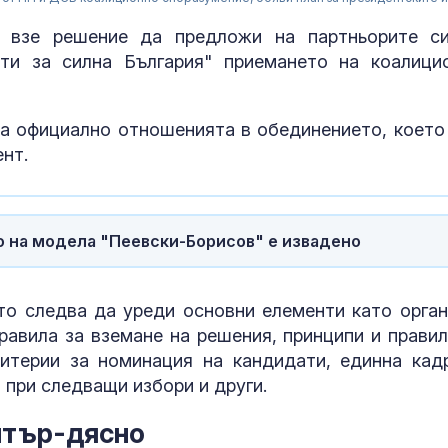
" взе решение да предложи на партньорите с
ти за силна България" приемането на коалици
ра официално отношенията в обединението, което
нт.
о на модела "Пеевски-Борисов" е извадено
Дрогиран шо
то следва да уреди основни елементи като орган
предложи под
полицаи
равила за вземане на решения, принципи и правил
ритерии за номинация на кандидати, единна кад
 при следващи избори и други.
Розов тарато
на Слънчака, 
нтър-дясно
6,50