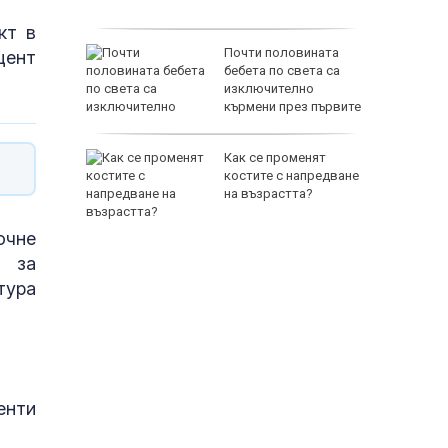
кт в
Почти половината
цент
спасиха
бебета по света са
ир
изключително
кърмени през първите
шест месеца
 им слаби
Как се променят
ски
костите с напредване
в удар по
на възрастта?
стика
очне
я за
тура
65500 E
енти