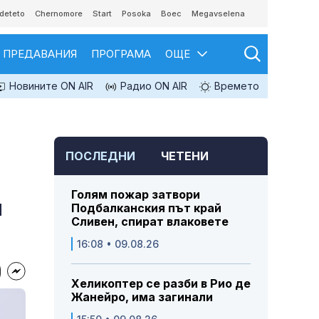
deteto
Chernomore
Start
Posoka
Boec
Megavselena
ПРЕДАВАНИЯ
ПРОГРАМА
ОЩЕ
Новините ON AIR
Радио ON AIR
Времето
ПОСЛЕДНИ
ЧЕТЕНИ
Голям пожар затвори
и
Подбалканския път край
Сливен, спират влаковете
16:08 • 09.08.26
Хеликоптер се разби в Рио де
Жанейро, има загинали