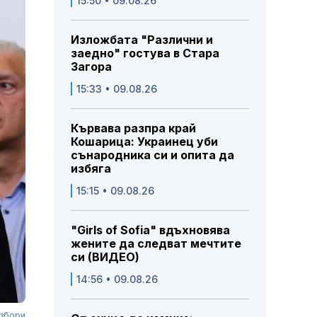
15:50 • 09.08.26
Изложбата "Различни и
заедно" гостува в Стара
Загора
15:33 • 09.08.26
Кървава разпра край
Кошарица: Украинец уби
сънародника си и опита да
избяга
15:15 • 09.08.26
"Girls of Sofia" вдъхновява
жените да следват мечтите
си (ВИДЕО)
14:56 • 09.08.26
избори