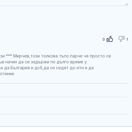
0
1
зи *** Мирчев,този толкова тъпо парче че просто се
къв начин да се задържи по дълго време у
и да България и дсб,да си седят до итн и да
тотинки