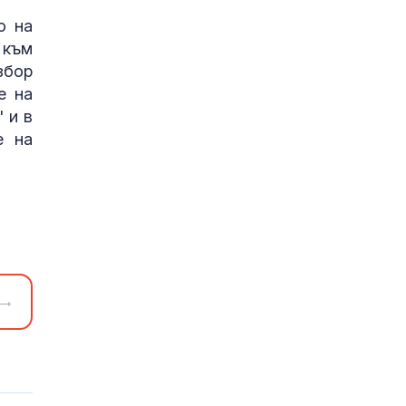
о на
 към
збор
е на
 и в
е на
→