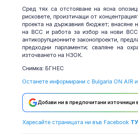
Сред тях са отстояване на ясна опозиц
рисковете, произтичащи от концентрацият
проекта на държавния бюджет; внасяне н
на ВСС и работа за избор на нови ВСС
антикорупционните законопроекти, предла
предходни парламенти; сваляне на охр
източването на НЗОК.
Снимка: БГНЕС
Останете информирани с Bulgaria ON AIR и
Добави ни в предпочитани източници в
Харесайте страницата ни във Facebook
Т