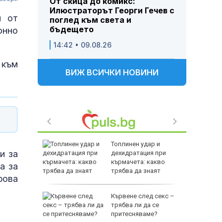
От скица до комикс:
Илюстраторът Георги Гечев с
и от
поглед към света и
бъдещето
онно
14:42 • 09.08.26
 към
ВИЖ ВСИЧКИ НОВИНИ
фьор
Топлинен удар и
и за
куп на
дехидратация при
кърмачета: какво
а за
трябва да знаят
рова
родителите
р е хитът
Кървене след секс –
струва
трябва ли да се
притесняваме?