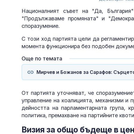
Националният съвет на "Да, България
"Продължаваме промяната" и "Демокра
споразумение.
С този ход партията цели да регламенти
момента функционира без подобен докуме
Още по темата
Мирчев и Божанов за Сарафов: Сърцет
От партията уточняват, че споразумение
управление на коалицията, механизми и п
дейността на парламентарната група, к
политика, премахване на партийните квоти
Визия за общо бъдеще в це