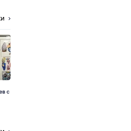
КИ
ев с