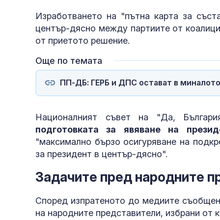
Изработването на "пътна карта за съст
център-дясно между партиите от коалиция
от приетото решение.
Още по темата
ПП-ДБ: ГЕРБ и ДПС остават в миналот
Националният съвет на "Да, Българи
подготовката за явяване на презид
"максимално бързо осигуряване на подкр
за президент в център-дясно".
Задачите пред народните п
Според изпратеното до медиите съобщени
на народните представители, избрани от к