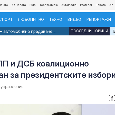
ialoto
Az-jenata
Puls
Teenproblem
Automedia
Imoti.net
Rabota
Az-
СПОРТ
ЛЮБОПИТНО
ТЕХНО
ВИДЕО
РЕПОРТАЖИ
– автомобилно предаване...
ПОСЛЕДНИ НОВИНИ
 ПП и ДСБ коалиционно
ан за президентските избор
 управление