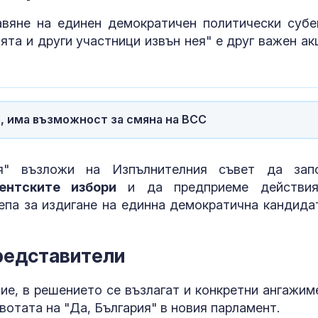
авяне на единен демократичен политически субе
Добрина:
та и други участници извън нея" е друг важен ак
Пожарникари 
куче от язов
“Кърджали”
Знаем всички
о, има възможност за смяна на ВСС
места: Зелен
загатва за но
руската логи
я" възложи на Изпълнителния съвет да зап
ентските избори
и да предприеме действи
епа за издигане на единна демократична кандида
редставители
е, в решението се възлагат и конкретни ангажим
вотата на "Да, България" в новия парламент.