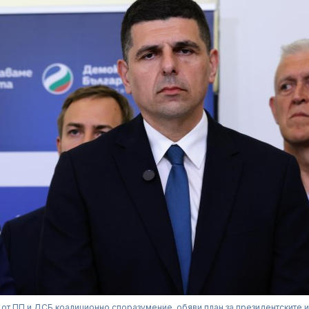
а от ПП и ДСБ коалиционно споразумение, обяви план за президентските 