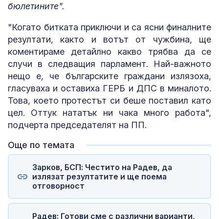
бюлетините".
"Когато битката приключи и са ясни финалните
резултати, както и вотът от чужбина, ще
коментираме детайлно какво трябва да се
случи в следващия парламент. Най-важното
нещо е, че българските граждани излязоха,
гласуваха и оставиха ГЕРБ и ДПС в миналото.
Това, което протестът си беше поставил като
цел. Оттук нататък ни чака много работа",
подчерта председателят на ПП.
Още по темата
Зарков, БСП: Честито на Радев, да
излязат резултатите и ще поема
отговорност
Радев: Готови сме с различни варианти,