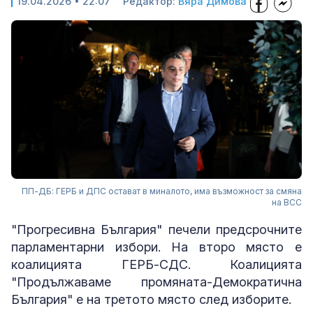
19.04.2026 • 22:07
Редактор:
Вяра Димова
ПП-ДБ: ГЕРБ и ДПС остават в миналото, има възможност за смяна
на ВСС
"Прогресивна България" печели предсрочните
парламентарни избори. На второ място е
коалицията ГЕРБ-СДС. Коалицията
"Продължаваме промяната-Демократична
България" е на третото място след изборите.