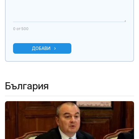
0
от 500
ДОБАВИ
България