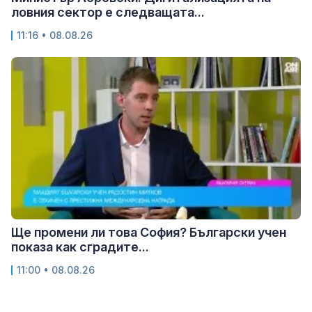
ловния сектор е следващата...
11:16 • 08.08.26
Ще промени ли това София? Български учен
показа как сградите...
11:00 • 08.08.26