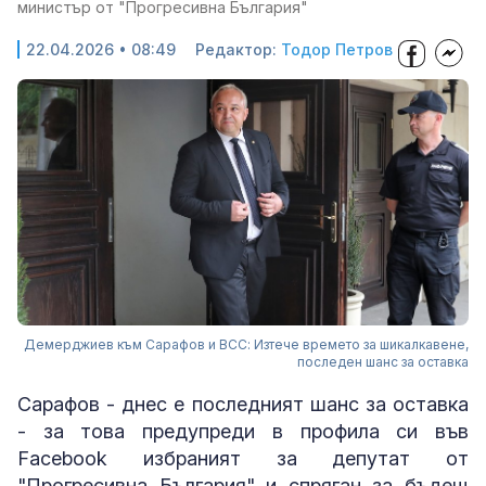
министър от "Прогресивна България"
22.04.2026 • 08:49
Редактор:
Тодор Петров
Демерджиев към Сарафов и ВСС: Изтече времето за шикалкавене,
последен шанс за оставка
Сарафов - днес е последният шанс за оставка
- за това предупреди в профила си във
Facebook избраният за депутат от
"Прогресивна България" и спряган за бъдещ