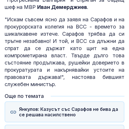
шеф на МВР
Иван Демерджиев
.
"Искам съвсем ясно да заявя на Сарафов и на
прокурорската колегия на ВСС - времето за
шикалкавене изтече. Сарафов трябва да си
тръгне незабавно! И той, и ВСС са длъжни да
спрат да се държат като щит на една
компрометирана власт. Твърде дълго това
състояние продължава, рушейки доверието в
прокуратурата и накърнявайки устоите на
правовата държава!", настоява бившият
служебен министър.
Още по темата
Янкулов: Казусът със Сарафов не бива да
се решава насилствено