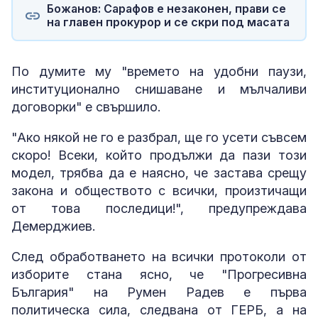
Божанов: Сарафов е незаконен, прави се
на главен прокурор и се скри под масата
По думите му "времето на удобни паузи,
институционално снишаване и мълчаливи
договорки" е свършило.
"Ако някой не го е разбрал, ще го усети съвсем
скоро! Всеки, който продължи да пази този
модел, трябва да е наясно, че застава срещу
закона и обществото с всички, произтичащи
от това последици!", предупреждава
Демерджиев.
След обработването на всички протоколи от
изборите стана ясно, че "Прогресивна
България" на Румен Радев е първа
политическа сила, следвана от ГЕРБ, а на