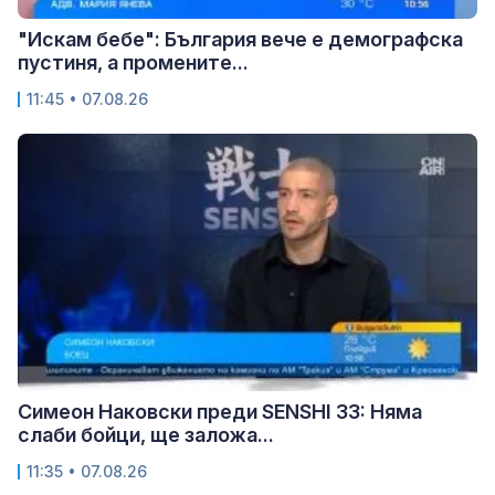
"Искам бебе": България вече е демографска
пустиня, а промените...
11:45 • 07.08.26
Симеон Наковски преди SENSHI 33: Няма
слаби бойци, ще заложа...
11:35 • 07.08.26