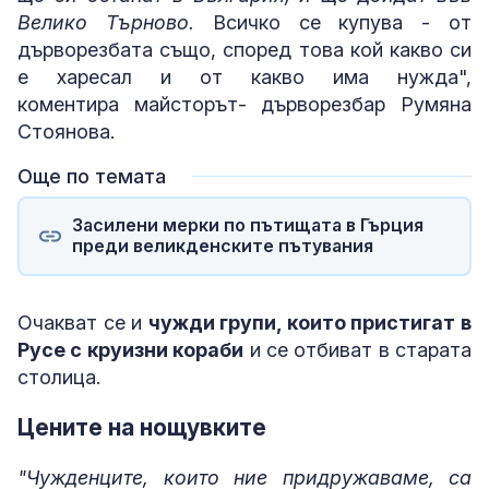
Велико Търново.
Всичко се купува - от
дърворезбата също, според това кой какво си
е харесал и от какво има нужда",
коментира майсторът- дърворезбар Румяна
Стоянова.
Още по темата
Засилени мерки по пътищата в Гърция
преди великденските пътувания
Очакват се и
чужди групи, които пристигат в
Русе с круизни кораби
и се отбиват в старата
столица.
Цените на нощувките
"Чужденците, които ние придружаваме, са