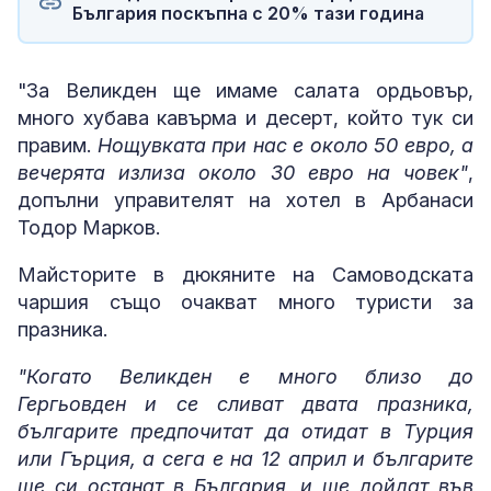
България поскъпна с 20% тази година
"За Великден ще имаме салата ордьовър,
много хубава кавърма и десерт, който тук си
правим.
Нощувката при нас е около 50 евро, а
вечерята излиза около 30 евро на човек"
,
допълни управителят на хотел в Арбанаси
Тодор Марков.
Майсторите в дюкяните на Самоводската
чаршия също очакват много туристи за
празника.
"Когато Великден е много близо до
Гергьовден и се сливат двата празника,
българите предпочитат да отидат в Турция
или Гърция, а сега е на 12 април и българите
ще си останат в България, и ще дойдат във