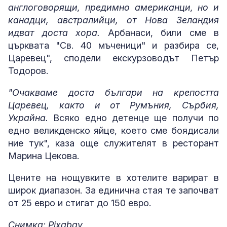
англоговорящи, предимно американци, но и
канадци, австралийци, от Нова Зеландия
идват доста хора.
Арбанаси, били сме в
църквата "Св. 40 мъченици" и разбира се,
Царевец", сподели екскурзоводът Петър
Тодоров.
"Очакваме доста българи на крепостта
Царевец, както и от Румъния, Сърбия,
Украйна.
Всяко едно детенце ще получи по
едно великденско яйце, което сме боядисали
ние тук", каза още служителят в ресторант
Марина Цекова.
Цените на нощувките в хотелите варират в
широк диапазон. За единична стая те започват
от 25 евро и стигат до 150 евро.
Снимка: Pixabay