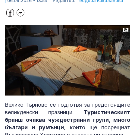
06.04.2026 • 13:53
Редактор:
Теодора Кокаланова
Loaded
:
Unmute
38.61%
Велико Търново се подготвя за предстоящите
великденски празници.
Туристическият
бранш очаква чуждестранни групи, много
българи и румънци
, които ще посрещнат
Възкресение Христово в старата ни столица.