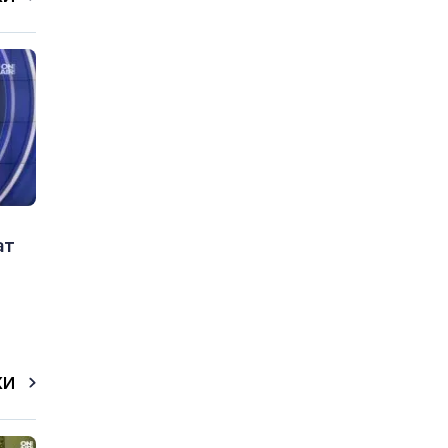
ат
КИ