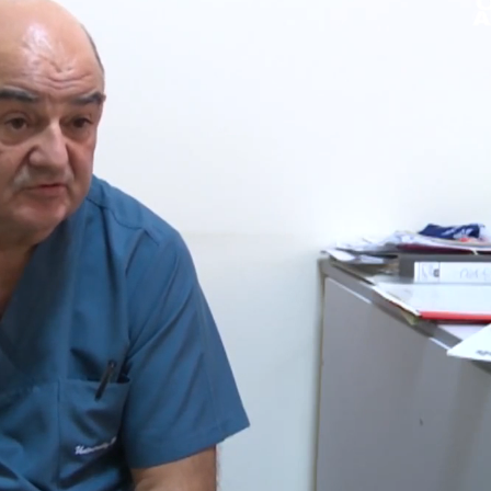
Loaded
: