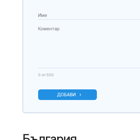
0
от 500
ДОБАВИ
България