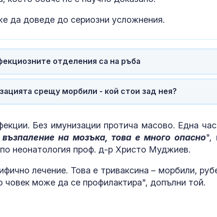
За наказание: Пратиха
Психология з
же да доведе до сериозни усложнения.
в “месомелачката”
родители: Ре
руски войник облечен
чувството за
в рокля (ВИДЕО 16+)
предвидимос
фекциозните отделения са на ръба
Китай тества Z-10 за
Защо рискът 
опасни мисии:
исхемичен ин
щурмовите
повишава в
ацията срещу морбили - кой стои зад нея?
хеликоптери тренират
горещините?
адара
фекции. Без имунизации протича масово. Една час
 възпаление на мозъка, това е много опасно
",
по неонатология проф. д-р Христо Муджиев.
ифично лечение. Това е триваксина – морбили, руб
но човек може да се профилактира", допълни той.