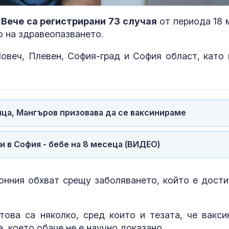
100.00%
.
Вече са регистрирани 73 случая
от периода 18 
 на здравеопазването.
Ловеч, Плевен, София-град и София област, като 
ица, Мангъров призовава да се ваксинираме
Днес се прощаваме с
Можем ли да
и в София - бебе на 8 месеца (ВИДЕО)
журналиста и писател
до 146 години,
Димитър Шумналиев
повече?
онния обхват срещу заболяването, който е дости
Искандер и С-400
Как да избер
срещу изчерпваща се
протеинов ше
ПВО: Ново
какво трябва
това са няколко, сред които и тезата, че вакси
предизвикателство за
внимаваме?
, което обаче не е научно доказано.