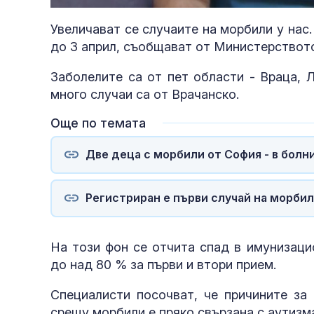
Увеличават се случаите на морбили у нас
до 3 април, съобщават от Министерството
Заболелите са от пет области - Враца, 
много случаи са от Врачанско.
Още по темата
Две деца с морбили от София - в болн
Регистриран е първи случай на морбил
На този фон се отчита спад в имунизаци
до над 80 % за първи и втори прием.
Специалисти посочват, че причините за 
срещу морбили е пряко свързана с аутизма