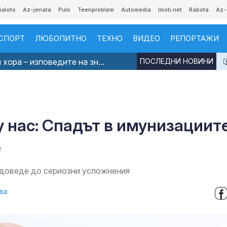
ialoto
Az-jenata
Puls
Teenproblem
Automedia
Imoti.net
Rabota
Az-
СПОРТ
ЛЮБОПИТНО
ТЕХНО
ВИДЕО
РЕПОРТАЖИ
хора – изповедите на зн...
ПОСЛЕДНИ НОВИНИ
у нас: Спадът в имунизациит
е
 доведе до сериозни усложнения
ва