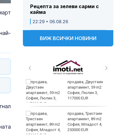
Рецепта за зелеви сарми с
кайма
март
22:29 • 06.08.26
най-
ВИЖ ВСИЧКИ НОВИНИ
 живеем
продава, Двустаен
 а и
апартамент, 59 m2
София, Люлин 3,
117000 EUR
гнал
ем
продава, Тристаен
йк и за
апартамент, 89 m2
 да
София, Младост 4,
ната
250000 EUR