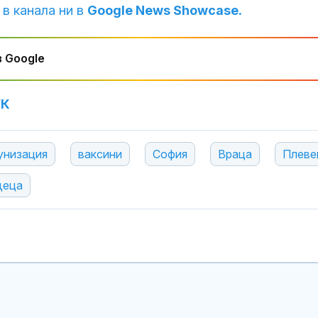
 в канала ни в
Google News Showcase.
 Google
УК
унизация
ваксини
София
Враца
Плеве
деца