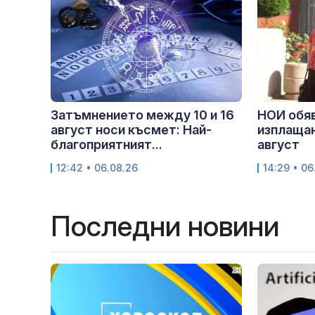
Затъмнението между 10 и 16
НОИ обяв
август носи късмет: Най-
изплащан
благоприятният...
август
12:42 • 06.08.26
14:29 • 06
Последни новини