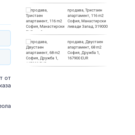
а
продава, Тристаен
жимът и
апартамент, 116 m2
София, Манастирски
т
ливади Запад, 319000
EUR
заболяв
от
продава, Двустаен
султ се
апартамент, 68 m2
София, Дружба 1,
167900 EUR
пеперуд
дава под наем,
т от
Двустаен апартамент,
70 m2 София,
 каза
Манастирски Ливади,
800 EUR
еола