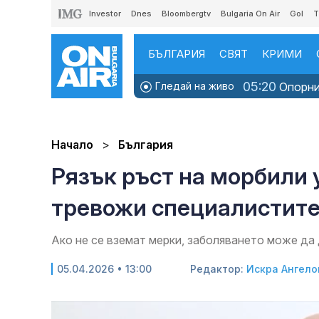
Investor
Dnes
Bloombergtv
Bulgaria On Air
Gol
T
БЪЛГАРИЯ
СВЯТ
КРИМИ
05:20
Гледай на живо
Опорни 
Начало
България
Рязък ръст на морбили 
тревожи специалистит
Ако не се вземат мерки, заболяването може да
05.04.2026 • 13:00
Редактор:
Искра Ангело