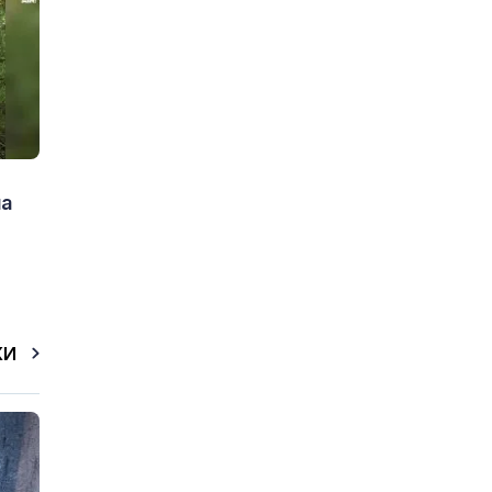
на
КИ