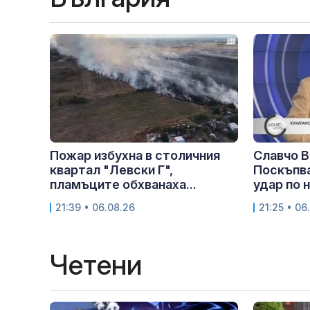
Пожар избухна в столичния
Славчо В
квартал "Левски Г",
Поскъпва
пламъците обхванаха...
удар по 
21:39 • 06.08.26
21:25 • 06
Четени