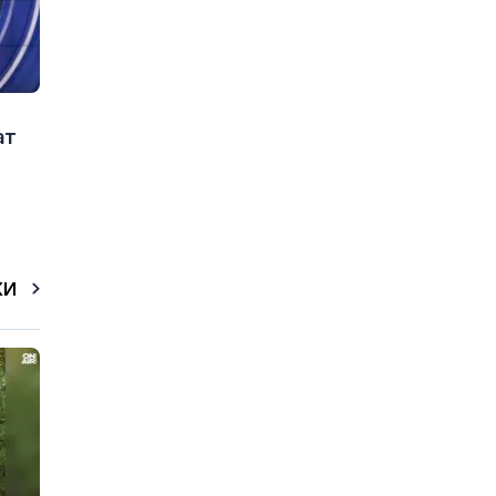
ат
КИ