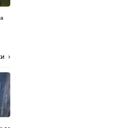
на
КИ