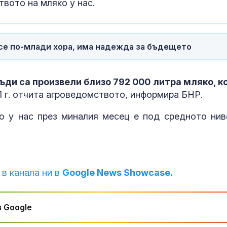
Украйна
вото на мляко у нас.
За наказание:
в “месомелач
руски войник
в рокля (ВИД
се по-млади хора, има надежда за бъдещето
Китай тества 
опасни мисии:
ди са произвели близо 792 000 литра мляко, к
щурмовите
1 г. отчита агроведомството, информира БНР.
хеликоптери 
полети под радара
о у нас през миналия месец е под средното нив
 в канала ни в
Google News Showcase.
 Google