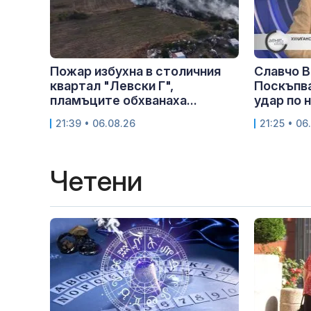
Пожар избухна в столичния
Славчо В
квартал "Левски Г",
Поскъпва
пламъците обхванаха...
удар по 
21:39 • 06.08.26
21:25 • 06
Четени