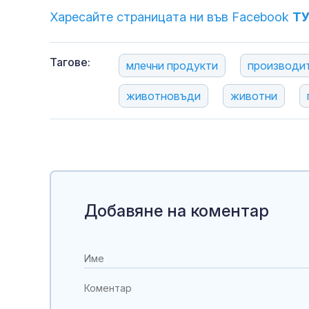
Харесайте страницата ни във Facebook
Т
Тагове:
млечни продукти
производи
животновъди
животни
Добавяне на коментар