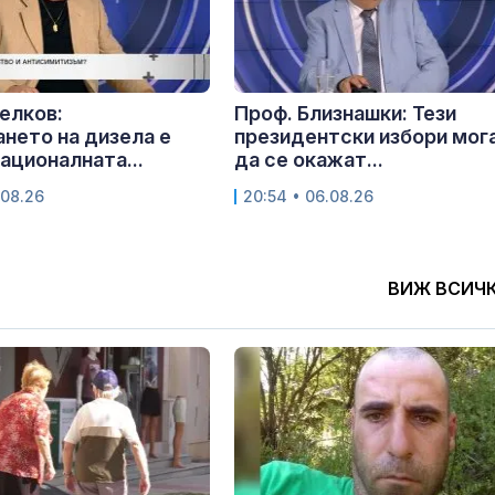
елков:
Проф. Близнашки: Тези
нето на дизела е
президентски избори мог
националната...
да се окажат...
.08.26
20:54 • 06.08.26
ВИЖ ВСИЧ