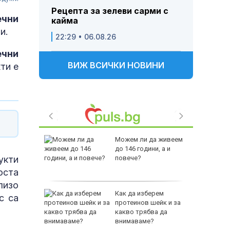
Рецепта за зелеви сарми с
ечни
кайма
и.
22:29 • 06.08.26
ечни
ВИЖ ВСИЧКИ НОВИНИ
ти е
аваме с
Можем ли да живеем
 писател
до 146 години, а и
укти
налиев
повече?
оста
близо
-400
Как да изберем
с са
ваща се
протеинов шейк и за
какво трябва да
лство за
внимаваме?