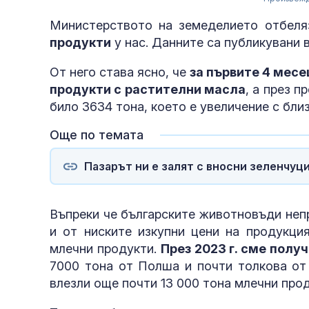
Министерството на земеделието отбел
продукти
у нас. Данните са публикувани 
От него става ясно, че
за първите 4 месе
продукти с растителни масла
, а през 
било 3634 тона, което е увеличение с бли
Още по темата
Пазарът ни е залят с вносни зеленчуц
Въпреки че българските животновъди неп
и от ниските изкупни цени на продукци
млечни продукти.
През 2023 г. сме полу
7000 тона от Полша и почти толкова от 
влезли още почти 13 000 тона млечни прод