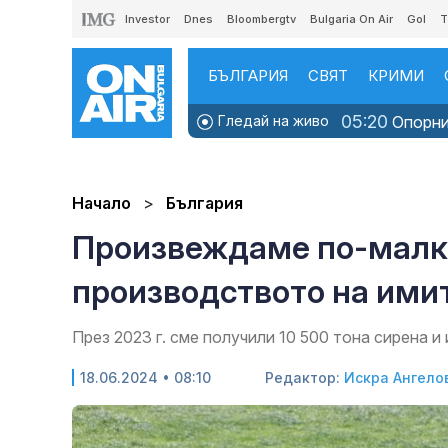
Investor
Dnes
Bloombergtv
Bulgaria On Air
Gol
T
БЪЛГАРИЯ
СВЯТ
КРИМИ
05:20
Гледай на живо
Опорни 
Начало
България
Произвеждаме по-малко
производството на ими
През 2023 г. сме получили 10 500 тона сирена и
18.06.2024 • 08:10
Редактор:
Искра Ангело