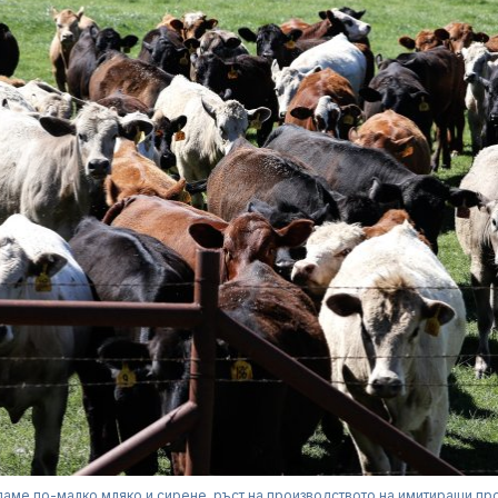
аме по-малко мляко и сирене, ръст на производството на имитиращи пр