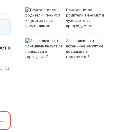
 Пратиха
Психология за
ката”
родители: Режимът и
 облечен
чувството за
ЕО 16+)
предвидимост
EUR
Z-10 за
Защо рискът от
исхемичен инсулт се
оето
повишава в
тренират
горещините?
о за
800 EUR
→