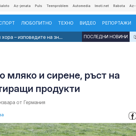
ialoto
Az-jenata
Puls
Teenproblem
Automedia
Imoti.net
Rabota
Az-
СПОРТ
ЛЮБОПИТНО
ТЕХНО
ВИДЕО
РЕПОРТАЖИ
хора – изповедите на зн...
ПОСЛЕДНИ НОВИНИ
 мляко и сирене, ръст на
тиращи продукти
 извара от Германия
ва