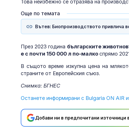
Това неизбежно се отразява на производст
Още по темата
Вътев: Биопроизводството привлича в
През 2023 година
българските животновъ
е с почти 150 000 л по-малко
спрямо 202
В същото време изкупна цена на млякот
страните от Европейския съюз.
Снимка: БГНЕС
Останете информирани с Bulgaria ON AIR и
Добави ни в предпочитани източници в