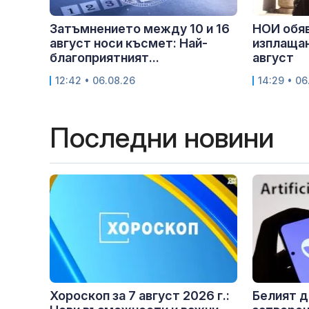
Затъмнението между 10 и 16
НОИ обяв
август носи късмет: Най-
изплащан
благоприятният...
август
12:42 • 06.08.26
14:29 • 06
Последни новини
Хороскоп за 7 август 2026 г.:
Белият д