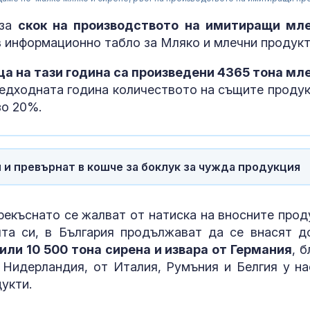
яза
скок на производството на имитиращи мл
в информационно табло за Мляко и млечни продукт
ца на тази година са произведени 4365 тона мл
предходната година количеството на същите продук
зо 20%.
и и превърнат в кошче за боклук за чужда продукция
Днес се прощ
журналиста и
рекъснато се жалват от натиска на вносните прод
Димитър Шум
ята си, в България продължават да се внасят д
чили 10 500 тона сирена и извара от Германия
, 
Искандер и С
Нидерландия, от Италия, Румъния и Белгия у на
срещу изчерп
укти.
ПВО: Ново
предизвикате