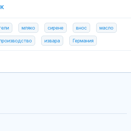
УК
тели
мляко
сирене
внос
масло
производство
извара
Германия