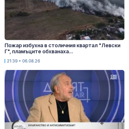
Пожар избухна в столичния квартал "Левски
Г", пламъците обхванаха...
21:39 • 06.08.26