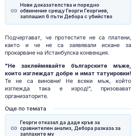
Нови доказателства и поредно
обвинение срещу Георги Георгиев,
заплашил 6 пъти Дебора с убийство
Подчертават, че протестите не са платени,
както и че не са заявявали искане за
прокарване на Истанбулска конвенция.
"Не заклеймявайте българските мъже,
които изглеждат добре и имат татуировки!
Те не са виновни! Не всеки мъж, който
изглежда така е изрод!", призовават
организаторите.
Още по темата
Георги отказал да даде кръв за
сравнителен анализ, Дебора разказа за
заплахите му