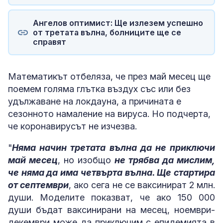
Ангелов оптимист: Ще излезем успешно
от третата вълна, болниците ще се
справят
Математикът отбеляза, че през май месец ще
поемем голяма глътка въздух със или без
удължаване на локдауна, а причината е
сезонното намаление на вируса. Но подчерта,
че коронавирусът не изчезва.
"
Няма начин третата вълна да не приключи
май месец
, но изобщо
не трябва да мислим,
че няма да има четвърта вълна. Ще стартира
от септември
, ако сега не се ваксинират 2 млн.
души. Моделите показват, че ако 150 000
души бъдат ваксинирани на месец, ноември-
декември може да приключим с епидемията в