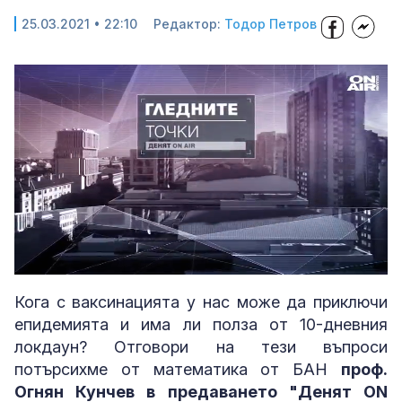
25.03.2021 • 22:10
Редактор:
Тодор Петров
Loaded
:
Unmute
4.50%
Кога с ваксинацията у нас може да приключи
епидемията и има ли полза от 10-дневния
локдаун? Отговори на тези въпроси
потърсихме от математика от БАН
проф.
Огнян Кунчев в предаването "Денят ON