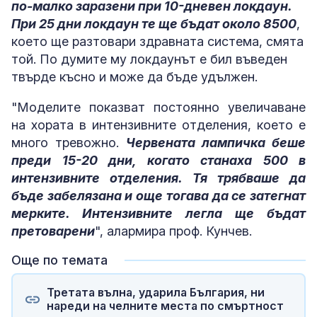
по-малко заразени при 10-дневен локдаун.
При 25 дни локдаун те ще бъдат около 8500
,
което ще разтовари здравната система, смята
той. По думите му локдаунът е бил въведен
твърде късно и може да бъде удължен.
"Моделите показват постоянно увеличаване
на хората в интензивните отделения, което е
много тревожно.
Червената лампичка беше
преди 15-20 дни, когато станаха 500 в
интензивните отделения. Тя трябваше да
бъде забелязана и още тогава да се затегнат
мерките. Интензивните легла ще бъдат
претоварени
", алармира проф. Кунчев.
Още по темата
Третата вълна, ударила България, ни
нареди на челните места по смъртност