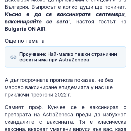
България. Въпросът е колко души ще починат.
Късно е да се ваксинирате септември,
ваксинирайте се сега
", настоя гостът на
Bulgaria ON AIR
.
Още по темата
Проучване: Най-малко тежки странични
ефекти има при AstraZeneca
А дългосрочната прогноза показва, че без
масово ваксиниране епидемията у нас ще
приключи през юни 2022 г.
Самият проф. Кунчев се е ваксинирал с
препарата на AstraZeneca преди да избухнат
скандалите с ваксината. Тя е класическа
ваксина, вкарват умалени вируси във вас, каза