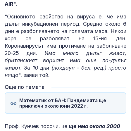
AIR"
.
"Основното свойство на вируса е, че има
дълъг инкубационен период. Средно около 6
дни е разболяването на голямата маса. Някои
хора се разболяват на 15-ия ден.
Коронавирусът има протичане на заболяване
20-25 дни.
Има много дълъг живот,
британският вариант има още по-дълъг
живот. За 10 дни (локдаун - бел. ред.) просто
нищо
", заяви той.
Още по темата
Математик от БАН: Пандемията ще
приключи около юни 2022 г.
Проф. Кунчев посочи, че
ще има около 2000