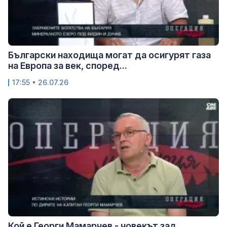
Български находища могат да осигурят газа
на Европа за век, според...
17:55 • 26.07.26
Кой е Георги Мамарчев - човекът зад