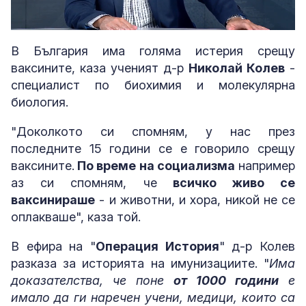
Loaded
:
Unmute
3.24%
В България има голяма истерия срещу
ваксините, каза ученият д-р
Николай Колев
-
специалист по биохимия и молекулярна
биология.
"Доколкото си спомням, у нас през
последните 15 години се е говорило срещу
ваксините.
По време на социализма
например
аз си спомням, че
всичко живо се
ваксинираше
- и животни, и хора, никой не се
оплакваше", каза той.
В ефира на "
Операция История
" д-р Колев
разказа за историята на имунизациите. "
Има
доказателства, че поне
от 1000 години
е
имало да ги наречен учени, медици, които са