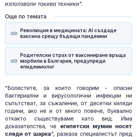
използвали такива техники".
Още по темата
Революция в медицината: AI създаде
ваксина срещу бъдещи пандемии
Родителски страх от ваксиниране връща
морбили в България, предупреди
епидемиолог
"Болестите, за които говорим - опасни
бактериални и вирусологични инфекции ни
съпътстват, за съжаление, от десетки хиляди
години, ако не и от много повече, буквално
откакто съществуваме като вид. Има
доказателства, че
египетски мумии носят
следи от шарка
", разказа специалистът пред