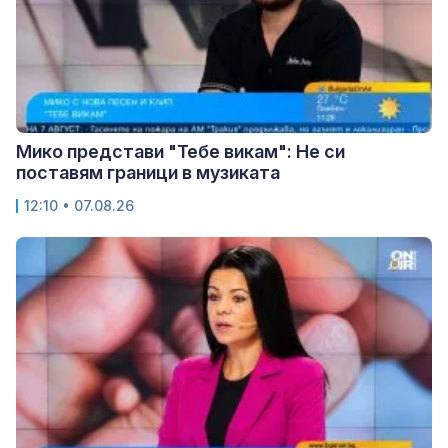
Мико представи "Тебе викам": Не си
поставям граници в музиката
12:10 • 07.08.26