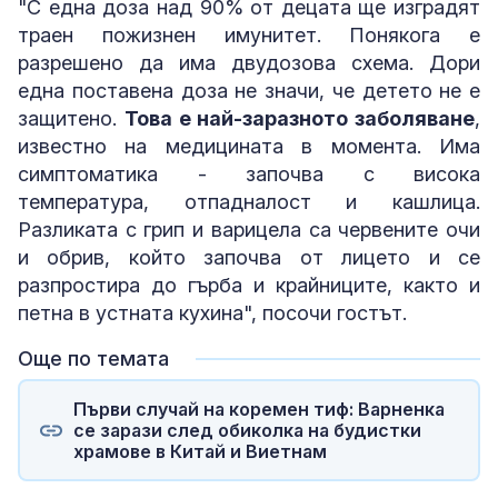
"С една доза над 90% от децата ще изградят
траен пожизнен имунитет. Понякога е
разрешено да има двудозова схема. Дори
една поставена доза не значи, че детето не е
защитено.
Това е най-заразното заболяване
,
известно на медицината в момента. Има
симптоматика - започва с висока
температура, отпадналост и кашлица.
Разликата с грип и варицела са червените очи
и обрив, който започва от лицето и се
разпростира до гърба и крайниците, както и
петна в устната кухина", посочи гостът.
Още по темата
Първи случай на коремен тиф: Варненка
се зарази след обиколка на будистки
храмове в Китай и Виетнам