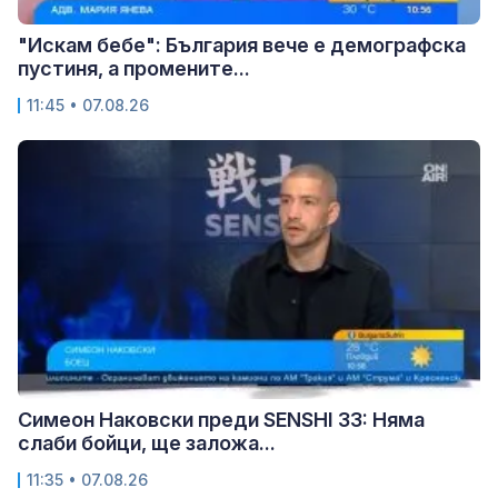
"Искам бебе": България вече е демографска
пустиня, а промените...
11:45 • 07.08.26
Симеон Наковски преди SENSHI 33: Няма
слаби бойци, ще заложа...
11:35 • 07.08.26