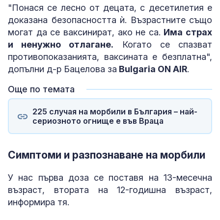
"Понася се лесно от децата, с десетилетия е
доказана безопасността ѝ. Възрастните също
могат да се ваксинират, ако не са.
Има страх
и ненужно отлагане.
Когато се спазват
противопоказанията, ваксината е безплатна",
допълни д-р Бацелова за
Bulgaria ON AIR
.
Още по темата
225 случая на морбили в България – най-
сериозното огнище е във Враца
Симптоми и разпознаване на морбили
У нас първа доза се поставя на 13-месечна
възраст, втората на 12-годишна възраст,
информира тя.