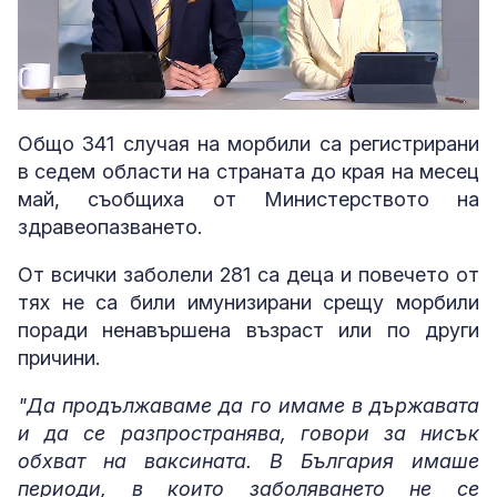
Loaded
:
Unmute
6.50%
Общо 341 случая на морбили са регистрирани
в седем области на страната до края на месец
май, съобщиха от Министерството на
здравеопазването.
От всички заболели 281 са деца и повечето от
тях не са били имунизирани срещу морбили
поради ненавършена възраст или по други
причини.
"Да продължаваме да го имаме в държавата
и да се разпространява, говори за нисък
обхват на ваксината. В България имаше
периоди, в които заболяването не се