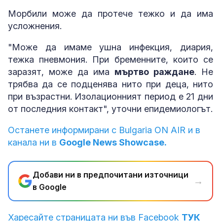
Морбили може да протече тежко и да има
усложнения.
"Може да имаме ушна инфекция, диария,
тежка пневмония. При бременните, които се
заразят, може да има
мъртво раждане
. Не
трябва да се подценява нито при деца, нито
при възрастни. Изолационният период е 21 дни
от последния контакт", уточни епидемиологът.
Останете информирани с Bulgaria ON AIR и в
канала ни в
Google News Showcase.
Добави ни в предпочитани източници
→
в Google
Харесайте страницата ни във Facebook
ТУК