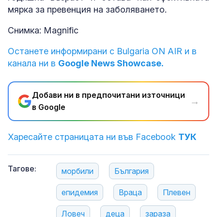
мярка за превенция на заболяването.
Снимка: Magnific
Останете информирани с Bulgaria ON AIR и в
канала ни в
Google News Showcase.
Добави ни в предпочитани източници
→
в Google
Харесайте страницата ни във Facebook
ТУК
Тагове:
морбили
България
епидемия
Враца
Плевен
Ловеч
деца
зараза