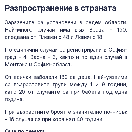
Разпространение в страната
Заразените са установени в седем области.
Най-много случаи има във Враца – 150,
следвана от Плевен с 48 и Ловеч с 18.
По единични случаи са регистрирани в София-
град – 4, Варна – 3, както и по един случай в
Монтана и София-област.
От всички заболели 189 са деца. Най-уязвими
са възрастовите групи между 1 и 9 години,
като 20 от случаите са при бебета под една
година.
При възрастните броят е значително по-нисък
– 16 случая са при хора над 40 години.
Още по темата