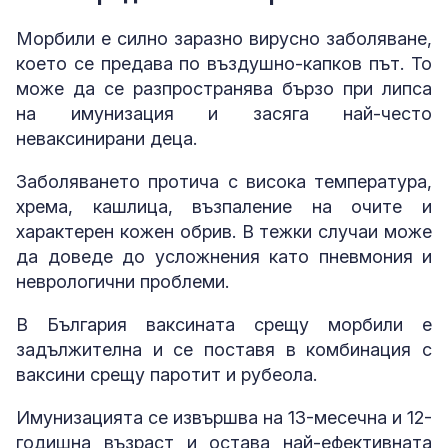
Морбили е силно заразно вирусно заболяване,
което се предава по въздушно-капков път. То
може да се разпространява бързо при липса
на имунизация и засяга най-често
неваксинирани деца.
Заболяването протича с висока температура,
хрема, кашлица, възпаление на очите и
характерен кожен обрив. В тежки случаи може
да доведе до усложнения като пневмония и
неврологични проблеми.
В България ваксината срещу морбили е
задължителна и се поставя в комбинация с
ваксини срещу паротит и рубеола.
Имунизацията се извършва на 13-месечна и 12-
годишна възраст и остава най-ефективната