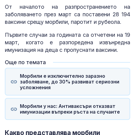
От началото на разпространението на
заболяването през март са поставени 28 194
ваксини срещу морбили, паротит и рубеола.
Първите случаи за годината са отчетени на 19
март, когато е разпоредена извънредна
имунизация на деца с пропуснати ваксини.
Още по темата
Морбили е изключително заразно
заболяване, до 30% развиват сериозни
усложнения
Морбили у нас: Антиваксъри отказват
имунизации въпреки ръста на случаите
Какво представлява морбили