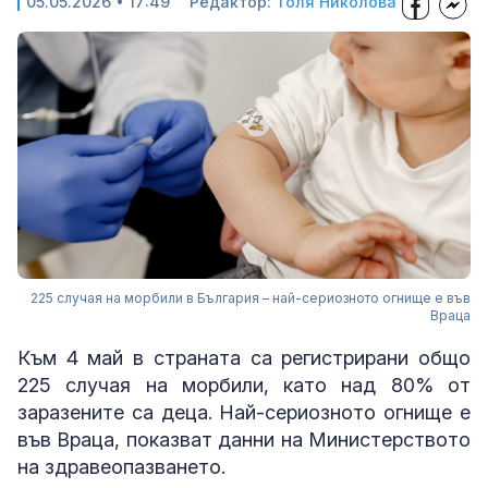
05.05.2026 • 17:49
Редактор:
Толя Николова
225 случая на морбили в България – най-сериозното огнище е във
Враца
Към 4 май в страната са регистрирани общо
225 случая на морбили, като над 80% от
заразените са деца. Най-сериозното огнище е
във Враца, показват данни на Министерството
на здравеопазването.