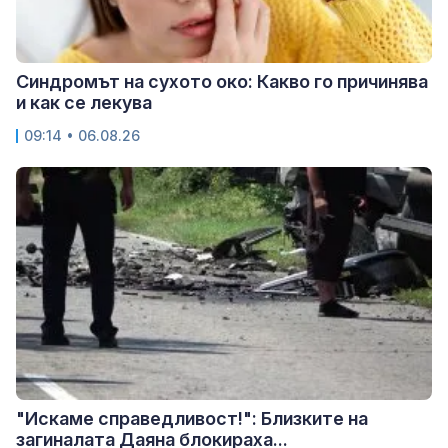
Синдромът на сухото око: Какво го причинява
и как се лекува
09:14 • 06.08.26
"Искаме справедливост!": Близките на
загиналата Даяна блокираха...