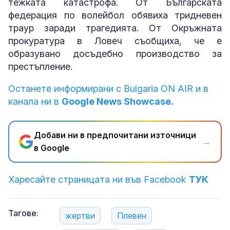
тежката катастрофа. От Българската
федерация по волейбол обявиха тридневен
траур заради трагедията. От Окръжната
прокуратура в Ловеч съобщиха, че е
образувано досъдебно производство за
престъпление.
Останете информирани с Bulgaria ON AIR и в
канала ни в
Google News Showcase.
Добави ни в предпочитани източници
→
в Google
Харесайте страницата ни във Facebook
ТУК
Тагове:
жертви
Плевен