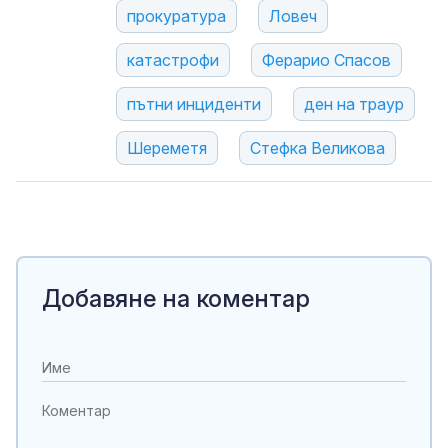
прокуратура
Ловеч
катастрофи
Ферарио Спасов
пътни инциденти
ден на траур
Шереметя
Стефка Великова
Добавяне на коментар