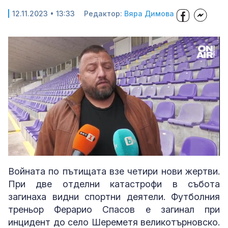
12.11.2023 • 13:33
Редактор:
Вяра Димова
Loaded
:
Unmute
81.38%
Войната по пътищата взе четири нови жертви.
При две отделни катастрофи в събота
загинаха видни спортни деятели. Футболния
треньор Ферарио Спасов е загинал при
инцидент до село Шереметя великотърновско.