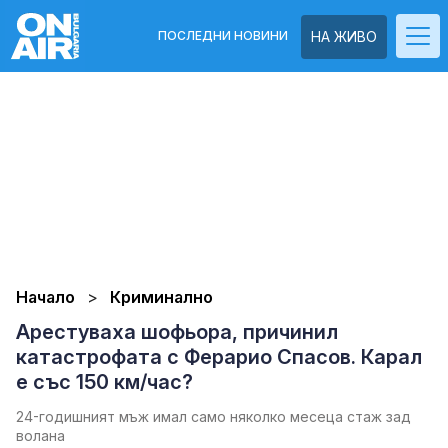
ПОСЛЕДНИ НОВИНИ
НА ЖИВО
Начало
Криминално
Арестуваха шофьора, причинил
катастрофата с Ферарио Спасов. Карал
е със 150 км/час?
24-годишният мъж имал само няколко месеца стаж зад
волана