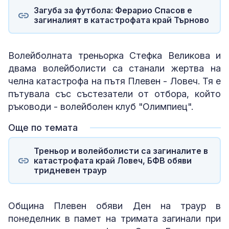
Загуба за футбола: Ферарио Спасов е
загиналият в катастрофата край Търново
Волейболната треньорка Стефка Великова и
двама волейболисти са станали жертва на
челна катастрофа на пътя Плевен - Ловеч. Тя е
пътувала със състезатели от отбора, който
ръководи - волейболен клуб "Олимпиец".
Още по темата
Треньор и волейболисти са загиналите в
катастрофата край Ловеч, БФВ обяви
тридневен траур
Община Плевен обяви Ден на траур в
понеделник в памет на тримата загинали при