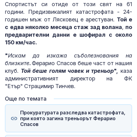
Спортистът си отиде от този свят на 61
години. Предизвикалият катастрофата - 24-
годишен мъж от Лясковец е арестуван.
Той е
с едва няколко месеца стаж зад волана
,
по
предварителни данни е шофирал с около
150 км/час.
"
Искам да изкажа съболезнования на
близките
.
Ферарио Спасов беше част от нашия
клуб.
Той беше голям човек и треньор
",
каза
административният директор на ФК
"Етър" Страцимир Тинчев.
Още по темата
Прокуратурата разследва катастрофата,
при която загина треньорът Ферарио
Спасов