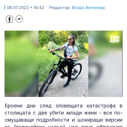
08.07.2022 • 18:42
Редактор:
Искра Ангелова
Loaded
:
Unmute
24.67%
Броени дни след зловещата катастрофа в
столицата с две убити млади жени - все по-
смущаващи подробности и шокиращи версии
за "полицейски чадър" над вече обвинения