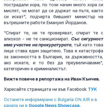
пострадали хора, по този начин много хора си
мислят, че могат да се държат на пътя, както
си искат", подчерта бившият министър на
вътрешните работи Емануил Йорданов.
"Спират те, не те проверяват, спират те с
алкохол - не те санкционират.
Със сигурност
има участие на прокуратурата
, тъй като това
лице става един защитено. Това е катастрофа
за законността в България, за държавността,
ако искате, и то без да преувеличаваме",
категоричен е криминалистът.
Вижте повече в репортажа на Иван Кънчев.
Харесайте страницата ни във Facebook
ТУК
Останете информирани с Bulgaria ON AIR и в
канала ни в
Google News Showcase.