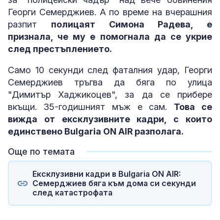
Георги Семерджиев. А по време на вчерашния
разпит
полицаят Симона Радева, е
признала, че му е помогнала да се укрие
след престъплението.
Само 10 секунди след фаталния удар, Георги
Семерджиев тръгва да бяга по улица
"Димитър Хаджикоцев", за да се прибере
вкъщи. 35-годишният мъж е сам.
Това се
вижда от ексклузивните кадри, с които
единствено Bulgaria ON AIR разполага.
Още по темата
Ексклузивни кадри в Bulgaria ON AIR:
Семерджиев бяга към дома си секунди
след катастрофата