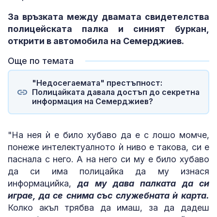
За връзката между двамата свидетелства
полицейската палка и синият буркан,
открити в автомобила на Семерджиев.
Още по темата
"Недосегаемата" престъпност:
Полицайката давала достъп до секретна
информация на Семерджиев?
"На нея ѝ е било хубаво да е с лошо момче,
понеже интелектуалното ѝ ниво е такова, си е
паснала с него. А на него си му е било хубаво
да си има полицайка да му изнася
информацийка,
да му дава палката да си
играе, да се снима със служебната ѝ карта.
Колко акъл трябва да имаш, за да дадеш