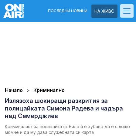
ПОСЛЕДНИ НОВИНИ
НА ЖИВО
Начало
Криминално
Излязоха шокиращи разкрития за
полицайката Симона Радева и чадъра
над Семерджиев
Криминалист за полицайката: Било ѝ е хубаво да е с лошо
момче и да му дава служебната си карта