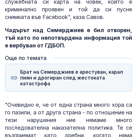
служебната си карта на човек, който е
криминално проявен и той да си пусне
снимката във Facebook", каза Савов.
Чадърът над Семерджиев е бил отворен,
тъй като по непотвърдена информация той
е вербуван от ГДБОП.
Още по темата
Брат на Семерджиев е арестуван, карал
пиян и дрогиран след жестоката
катастрофа
"Очевидно е, че от една страна много хора са
го пазили, а от друга страна - по отношение на
тези нарушения ние нямаме много
последователна наказателна политика. Те се
възприемат като дребни, когато няма