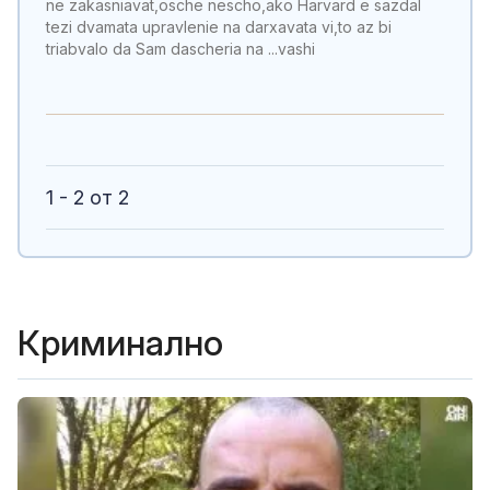
ne zakasniavat,osche nescho,ako Harvard e sazdal
tezi dvamata upravlenie na darxavata vi,to az bi
triabvalo da Sam dascheria na ...vashi
1 - 2 от 2
Криминално