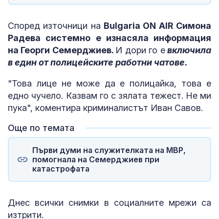
Според източници на
Bulgaria ON AIR
Симона
Радева системно е изнасяла информация
на Георги Семерджиев.
И дори го е
включила
в един от полицейските работни чатове.
"Това лице не може да е полицайка, това е
едно чучело. Казвам го с зялата тежест. Не ми
пука", коментира криминалистът Иван Савов.
Още по темата
Първи думи на служителката на МВР,
помогнала на Семерджиев при
катастрофата
Днес всички снимки в социалните мрежи са
изтрити.