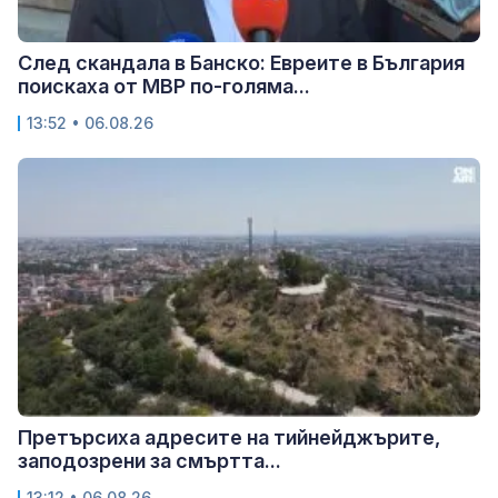
След скандала в Банско: Евреите в България
поискаха от МВР по-голяма...
13:52 • 06.08.26
Претърсиха адресите на тийнейджърите,
заподозрени за смъртта...
13:12 • 06.08.26