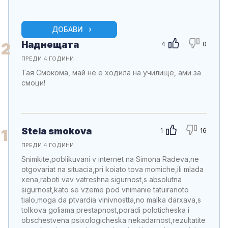
ДОБАВИ
Наднещата
2
4
0
ПРЕДИ 4 ГОДИНИ
Тая Смокома, май не е ходила на училище, ами за
смоци!
Stela smokova
1
1
16
ПРЕДИ 4 ГОДИНИ
Snimkite,poblikuvani v internet na Simona Radeva,ne
otgovariat na situacia,pri koiato tova momiche,ili mlada
xena,raboti vav vatreshna sigurnost,s absolutna
sigurnost,kato se vzeme pod vnimanie tatuiranoto
tialo,moga da ptvardia vinivnostta,no malka darxava,s
tolkova goliama prestapnost,poradi poloticheska i
obschestvena psixologicheska nekadarnost,rezultatite