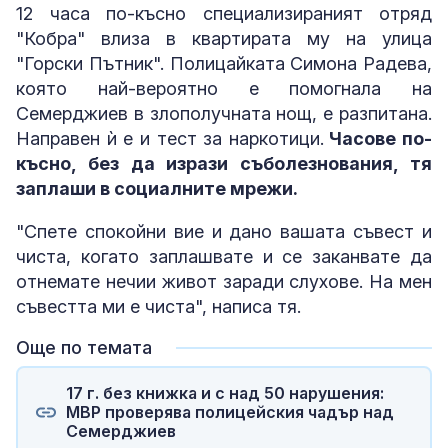
12 часа по-късно специализираният отряд
"Кобра" влиза в квартирата му на улица
"Горски Пътник". Полицайката Симона Радева,
която най-вероятно е помогнала на
Семерджиев в злополучната нощ, е разпитана.
Направен ѝ е и тест за наркотици.
Часове по-
късно, без да изрази съболезнования, тя
заплаши в социалните мрежи.
"Спете спокойни вие и дано вашата съвест и
чиста, когато заплашвате и се заканвате да
отнемате нечии живот заради слухове. На мен
съвестта ми е чиста", написа тя.
Още по темата
17 г. без книжка и с над 50 нарушения:
МВР проверява полицейския чадър над
Семерджиев