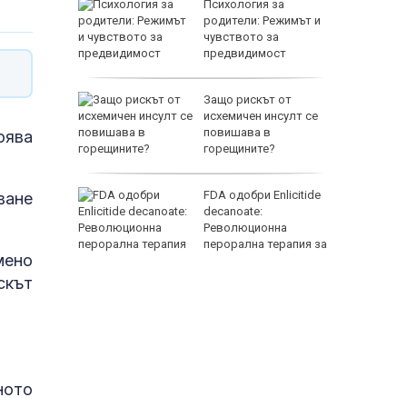
вици" в
Психология за
вни
родители: Режимът и
йници
чувството за
етението
предвидимост
а
Защо рискът от
о руската
исхемичен инсулт се
устрия
повишава в
оява
уднения
горещините?
орги
FDA одобри Еnlicitide
ване
decanoate:
н
Революционна
в
перорална терапия за
мено
висок холестерол
скът
ното