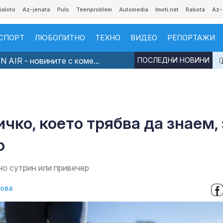
ialoto
Az-jenata
Puls
Teenproblem
Automedia
Imoti.net
Rabota
Az-
СПОРТ
ЛЮБОПИТНО
ТЕХНО
ВИДЕО
РЕПОРТАЖИ
 AIR - новините с коме...
ПОСЛЕДНИ НОВИНИ
чко, което трябва да знаем, 
о
о сутрин или привечер
лова