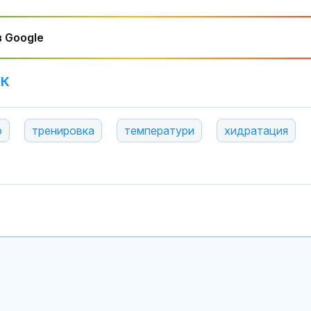
 Google
УК
о
тренировка
температури
хидратация