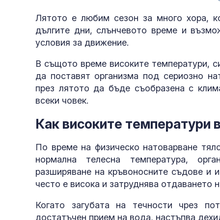
Лятото е любим сезон за много хора, к
дългите дни, слънчевото време и възмо
условия за движение.
В същото време високите температури, с
да поставят организма под сериозно на
през лятото да бъде съобразена с клим
всеки човек.
Как високите температури в
По време на физическо натоварване тял
нормална телесна температура, орга
разширяване на кръвоносните съдове и и
често е висока и затруднява отдаването н
Когато загубата на течности чрез по
достатъчен прием на вода, настъпва дехи