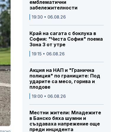
емблематични
забележителности
19:30 • 06.08.26
Край на сагата с боклука в
София: "Чиста София" поема
Зона 3 от утре
19:15 • 06.08.26
Акция на НАП и "Гранична
полиция" по границите: Под
ударите са месо, горива и
плодове
19:00 • 06.08.26
Местни жители: Младежите
в Банско бяха шумни и
създаваха напрежение още
преди инцидента
опасно