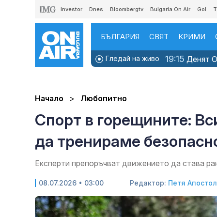
Investor
Dnes
Bloombergtv
Bulgaria On Air
Gol
T
БЪЛГАРИЯ
СВЯТ
КРИМИ
19:15
Гледай на живо
Денят ON
Начало
Любопитно
Спорт в горещините: Вси
да тренираме безопасн
Експерти препоръчват движението да става ран
08.07.2026 • 03:00
Редактор:
Петя Апосто