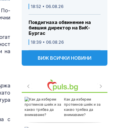
18:52 • 06.08.26
 По-
ични
Повдигнаха обвинение на
бившия директор на ВиК-
Бургас
огат
18:39 • 06.08.26
ност
и на
ВИЖ ВСИЧКИ НОВИНИ
ържа
като
тура
 смъртни
Как да изберем
ания,
протеинов шейк и за
егите
какво трябва да
внимаваме?
на с