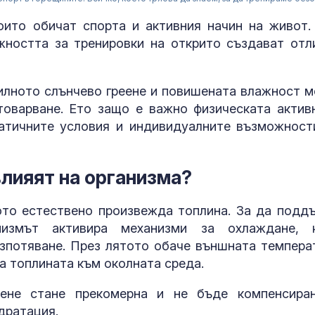
оито обичат спорта и активния начин на живот.
жността за тренировки на открито създават отл
илното слънчево греене и повишената влажност м
товарване. Ето защо е важно физическата актив
атичните условия и индивидуалните възможност
лияят на организма?
ото естествено произвежда топлина. За да подд
низмът активира механизми за охлаждане, 
зпотяване. През лятото обаче външната темпера
Близо 12 000
случаи в Герм
а топлината към околната среда.
свързани с ж
тене стане прекомерна и не бъде компенсира
дратация.