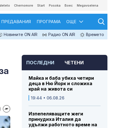
deteto
Chernomore
Start
Posoka
Boec
Megavselena
ПРЕДАВАНИЯ
ПРОГРАМА
ОЩЕ
Новините ON AIR
Радио ON AIR
Времето
ПОСЛЕДНИ
ЧЕТЕНИ
за
Майка и баба убиха четири
деца в Ню Йорк и сложиха
край на живота си
19:44 • 06.08.26
Изпепеляващите жеги
принудиха Италия да
удължи работното време на