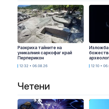
Разкриха тайните на
Изложба
уникалния саркофаг край
божества
Перперикон
археолог
12:32 • 06.08.26
12:10 • 06
Четени