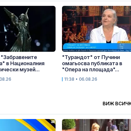
 "Забравените
"Турандот" от Пучини
" в Националния
омагьосва публиката в
ически музей...
"Опера на площада"...
.08.26
11:38 • 06.08.26
ВИЖ ВСИЧ