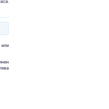
аса.
 или
инен
лява