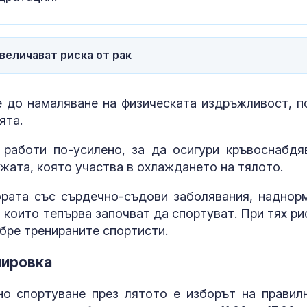
"Черните вдо
Русия: Фикти
бракове с во
заради обезщ
при смърт
величават риска от рак
Парадоксът н
войната: Защ
оръжейна инд
 до намаляване на физическата издръжливост, п
изпитва затр
ята.
Почина д-р Ге
работи по-усилено, за да осигури кръвоснабдя
Поптодоров,
ожата, която участва в охлаждането на тялото.
дългогодише
неврохирург 
рата със сърдечно-съдови заболявания, наднор
"Пирогов"
, които тепърва започват да спортуват. При тях ри
обре тренираните спортисти.
нировка
но спортуване през лятото е изборът на правил