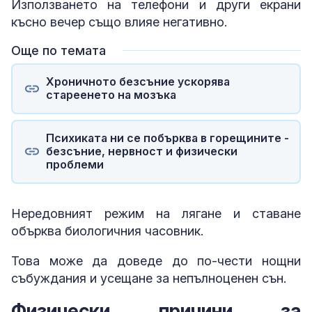
Използването на телефони и други екрани
късно вечер също влияе негативно.
Още по темата
Хроничното безсъние ускорява
стареенето на мозъка
Психиката ни се побърква в горещините -
безсъние, нервност и физически
проблеми
Нередовният режим на лягане и ставане
обърква биологичния часовник.
Това може да доведе до по-чести нощни
събуждания и усещане за непълноценен сън.
Физически причини за