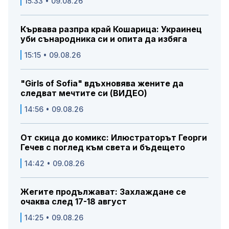
15:33 • 09.08.26
Кървава разпра край Кошарица: Украинец
уби сънародника си и опита да избяга
15:15 • 09.08.26
"Girls of Sofia" вдъхновява жените да
следват мечтите си (ВИДЕО)
14:56 • 09.08.26
От скица до комикс: Илюстраторът Георги
Гечев с поглед към света и бъдещето
14:42 • 09.08.26
Жегите продължават: Захлаждане се
очаква след 17-18 август
14:25 • 09.08.26