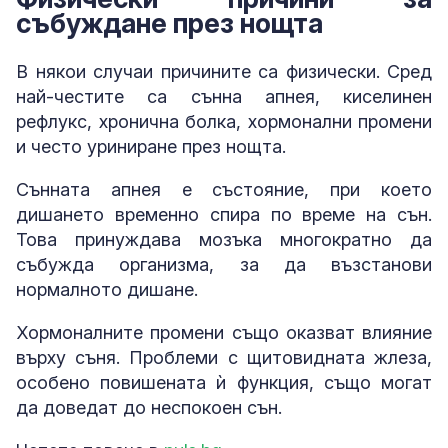
събуждане през нощта
В някои случаи причините са физически. Сред
най-честите са сънна апнея, киселинен
рефлукс, хронична болка, хормонални промени
и често уриниране през нощта.
Сънната апнея е състояние, при което
дишането временно спира по време на сън.
Това принуждава мозъка многократно да
събужда организма, за да възстанови
нормалното дишане.
Хормоналните промени също оказват влияние
върху съня. Проблеми с щитовидната жлеза,
особено повишената ѝ функция, също могат
да доведат до неспокоен сън.