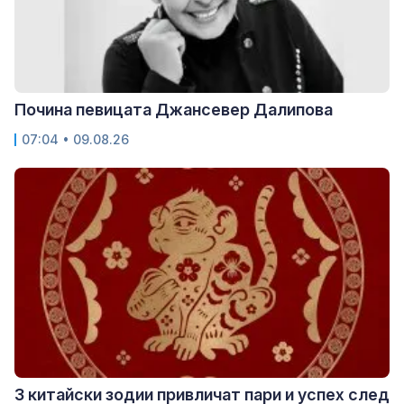
Почина певицата Джансевер Далипова
07:04 • 09.08.26
3 китайски зодии привличат пари и успех след