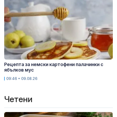
Рецепта за немски картофени палачинки с
ябълков мус
09:46 • 09.08.26
Четени