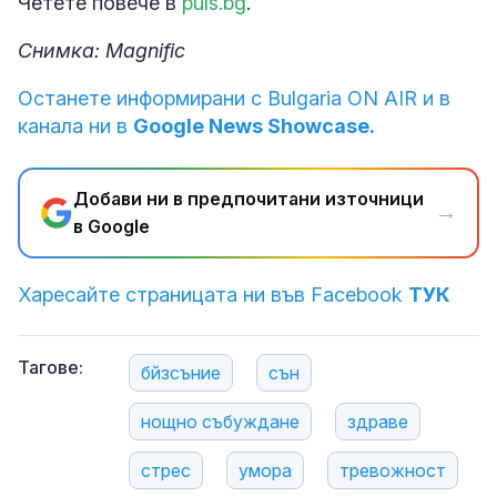
Четете повече в
puls.bg
.
Снимка: Magnific
Останете информирани с Bulgaria ON AIR и в
канала ни в
Google News Showcase.
Добави ни в предпочитани източници
→
в Google
Харесайте страницата ни във Facebook
ТУК
Тагове:
бйзсъние
сън
нощно събуждане
здраве
стрес
умора
тревожност