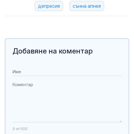
депресия
сънна апнея
Добавяне на коментар
0
от 500