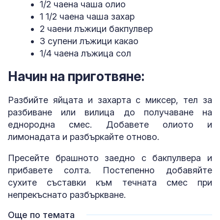
1/2 чаена чаша олио
1 1/2 чаена чаша захар
2 чаени лъжици бакпулвер
3 супени лъжици какао
1/4 чаена лъжица сол
Начин на приготвяне:
Разбийте яйцата и захарта с миксер, тел за
разбиване или вилица до получаване на
еднородна смес. Добавете олиото и
лимонадата и разбъркайте отново.
Пресейте брашното заедно с бакпулвера и
прибавете солта. Постепенно добавяйте
сухите съставки към течната смес при
непрекъснато разбъркване.
Още по темата