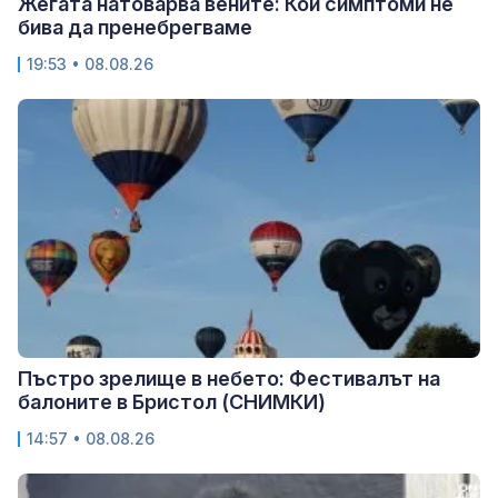
Жегата натоварва вените: Кои симптоми не
бива да пренебрегваме
19:53 • 08.08.26
Пъстро зрелище в небето: Фестивалът на
балоните в Бристол (СНИМКИ)
14:57 • 08.08.26