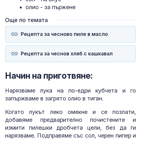
олио - за пържене
Още по темата
Рецепта за чесново пиле в масло
Рецепта за чеснов хляб с кашкавал
Начин на приготвяне:
Нарязваме лука на по-едри кубчета и го
запържваме в загрято олио в тиган.
Когато лукът леко омекне и се позлати,
добавяме предварително почистените и
измити пилешки дробчета цели, без да ги
нарязваме. Подправяме със сол, черен пипер и