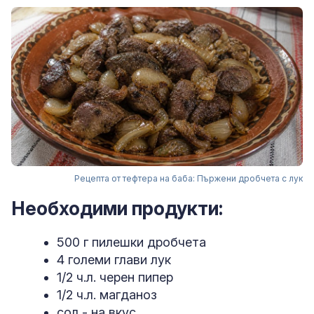
Рецепта от тефтера на баба: Пържени дробчета с лук
Необходими продукти:
500 г пилешки дробчета
4 големи глави лук
1/2 ч.л. черен пипер
1/2 ч.л. магданоз
сол - на вкус