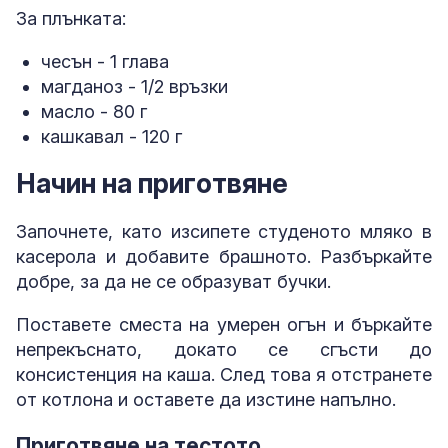
За плънката:
чесън - 1 глава
магданоз - 1/2 връзки
масло - 80 г
кашкавал - 120 г
Начин на приготвяне
Започнете, като изсипете студеното мляко в
касерола и добавите брашното. Разбъркайте
добре, за да не се образуват бучки.
Поставете сместа на умерен огън и бъркайте
непрекъснато, докато се сгъсти до
консистенция на каша. След това я отстранете
от котлона и оставете да изстине напълно.
Приготвяне на тестото