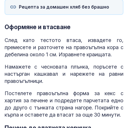
Рецепта за домашен хляб без брашно
Оформяне и втасване
След като тестото втаса, извадете го,
премесете и разточете на правоъгълна кора с
дебелина около 1 см. Изравнете краищата.
Намажете с чесновата плънка, поръсете с
настърган кашкавал и нарежете на равни
правоъгълници.
Постелете правоъгълна форма за кекс с
хартия за печене и подредете парчетата едно
до друго с тънката страна нагоре. Покрийте с
кърпа и оставете да втасат за още 30 минути.
Печене до златиста коричка