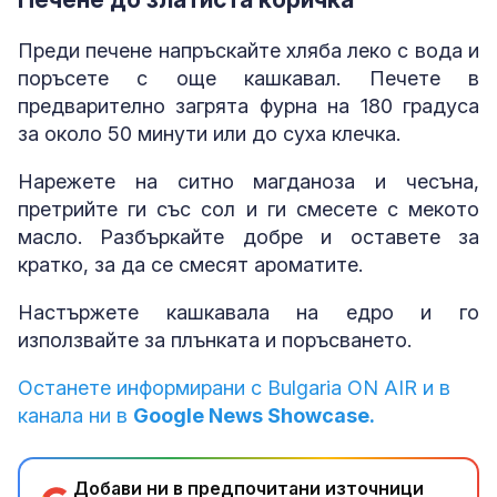
Преди печене напръскайте хляба леко с вода и
поръсете с още кашкавал. Печете в
предварително загрята фурна на 180 градуса
за около 50 минути или до суха клечка.
Нарежете на ситно магданоза и чесъна,
претрийте ги със сол и ги смесете с мекото
масло. Разбъркайте добре и оставете за
кратко, за да се смесят ароматите.
Настържете кашкавала на едро и го
използвайте за плънката и поръсването.
Останете информирани с Bulgaria ON AIR и в
канала ни в
Google News Showcase.
Добави ни в предпочитани източници