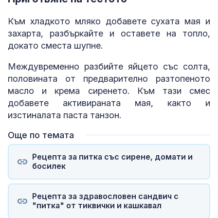
Към хладкото мляко добавете сухата мая и
захарта, разбъркайте и оставете на топло,
докато сместа шупне.
Междувременно разбийте яйцето със солта,
половината от предварително разтопеното
масло и крема сиренето. Към тази смес
добавете активираната мая, както и
изстиналата паста танзон.
Още по темата
Рецепта за питка със сирене, домати и
босилек
Рецепта за здравословен сандвич с
"питка" от тиквички и кашкавал