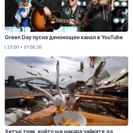
Green Day пусна денонощен канал в YouTube
23:00 • 07.08.26
Хитър трик, който ще накара чайките да