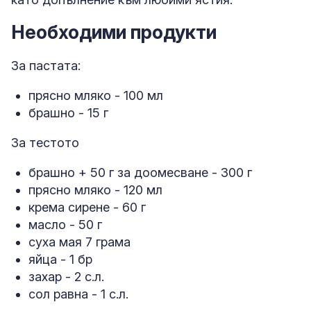
Необходими продукти
За пастата:
прясно мляко - 100 мл
брашно - 15 г
За тестото
брашно + 50 г за доомесване - 300 г
прясно мляко - 120 мл
крема сирене - 60 г
масло - 50 г
суха мая 7 грама
яйца - 1 бр
захар - 2 с.л.
сол равна - 1 с.л.