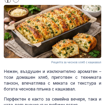
Рецепта за чеснов хляб с кашкавал
Нежен, въздушен и изключително ароматен –
този домашен хляб, приготвен с техниката
танзон, впечатлява с меката си текстура и
богата чеснова плънка с кашкавал.
Перфектен е както за семейна вечеря, така и
като допълнение към любими ястия.